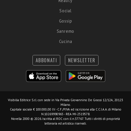
Reality
Social
Gossip
Sanremo
Cucina
ABBONATI
NEWSLETTER
Visibilia Editrice S.r.l.
con sede in Via Privata Giovannino De Grassi 12/12A, 20123
Milano.
Capitale sociale € 100.000,00 I.V. - C.F./P.IVA ed iscrizione alla C.C.I.A.A. di Milano
N.10269990965 - REA MI-2519578.
Novella 2000 © 2026. Iscritta al ROC con il n.37767. Tutti i diritti di proprietà
letteraria ed artistica riservati.