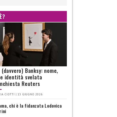
 È?
è (davvero) Banksy: nome,
 e identità svelata
’inchiesta Reuters
IA CIOTTI | 13 GIUGNO 2026
ma, chi è la fidanzata Lodovica
rini