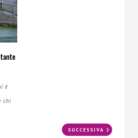
ntante
hi è
e chi
SUCCESSIVA