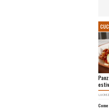
CUC
Panz
esti
LUCREZ
Come 