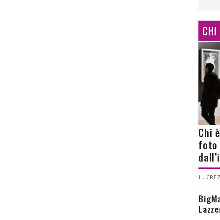
CHI
Chi 
foto
dall
LUCREZ
BigMa
Lazze