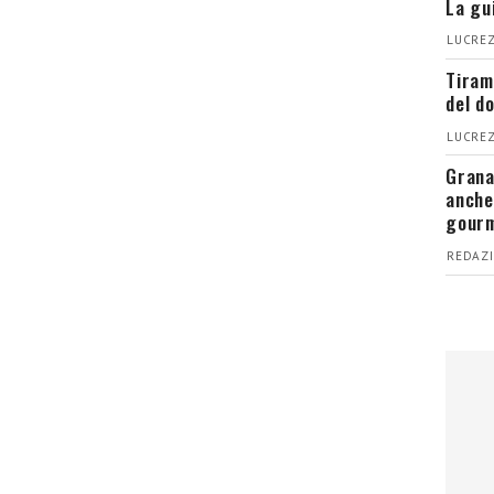
La gu
LUCREZ
Tiram
del d
LUCREZ
Grana
anche
gour
REDAZI