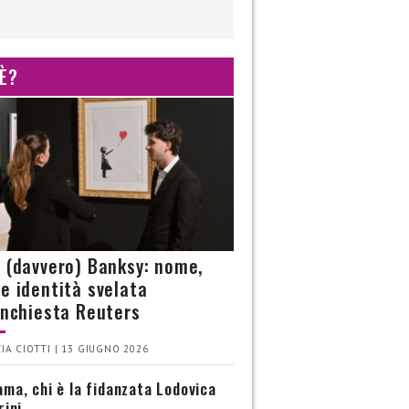
 È?
è (davvero) Banksy: nome,
 e identità svelata
’inchiesta Reuters
IA CIOTTI | 13 GIUGNO 2026
ma, chi è la fidanzata Lodovica
rini