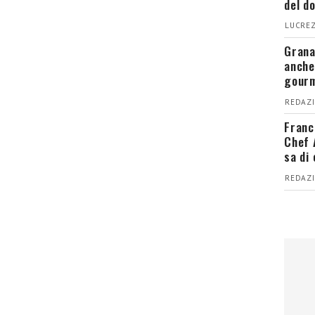
del d
LUCREZ
Grana
anche
gour
REDAZI
Franc
Chef 
sa di
REDAZI