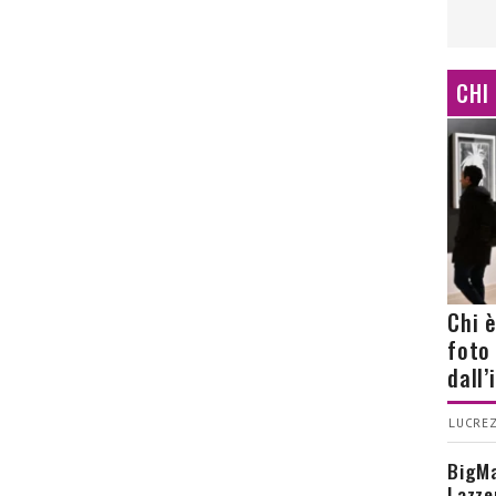
CHI
Chi 
foto
dall
LUCREZ
BigMa
Lazze