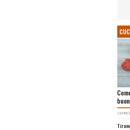
CUC
Come
buon
LUCREZ
Tiram