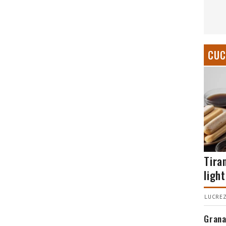
CUC
Tira
light
LUCREZ
Grana