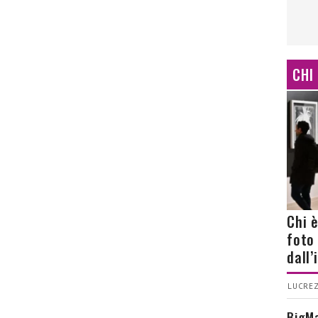
CHI
Chi 
foto
dall
LUCREZ
BigMa