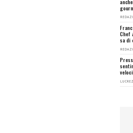
anche
gour
REDAZI
Franc
Chef 
sa di
REDAZI
Press
senti
veloci
LUCREZ