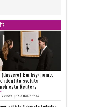
 È?
è (davvero) Banksy: nome,
 e identità svelata
’inchiesta Reuters
IA CIOTTI | 13 GIUGNO 2026
ma, chi è la fidanzata Lodovica