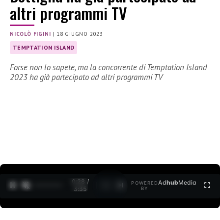
altri programmi TV
NICOLÒ FIGINI
|
18 GIUGNO 2023
TEMPTATION ISLAND
Forse non lo sapete, ma la concorrente di Temptation Island
2023 ha già partecipato ad altri programmi TV
0:29 /
Ad
hub
Media
POWERED
1
/
2
3:35
BY