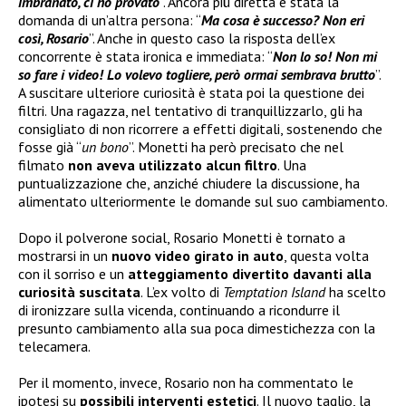
imbranato, ci ho provato
”. Ancora più diretta è stata la
domanda di un’altra persona: “
Ma cosa è successo? Non eri
così, Rosario
”. Anche in questo caso la risposta dell’ex
concorrente è stata ironica e immediata: “
Non lo so! Non mi
so fare i video! Lo volevo togliere, però ormai sembrava brutto
”.
A suscitare ulteriore curiosità è stata poi la questione dei
filtri. Una ragazza, nel tentativo di tranquillizzarlo, gli ha
consigliato di non ricorrere a effetti digitali, sostenendo che
fosse già “
un bono
”. Monetti ha però precisato che nel
filmato
non aveva utilizzato alcun filtro
. Una
puntualizzazione che, anziché chiudere la discussione, ha
alimentato ulteriormente le domande sul suo cambiamento.
Dopo il polverone social, Rosario Monetti è tornato a
mostrarsi in un
nuovo video girato in auto
, questa volta
con il sorriso e un
atteggiamento divertito davanti alla
curiosità suscitata
. L’ex volto di
Temptation Island
ha scelto
di ironizzare sulla vicenda, continuando a ricondurre il
presunto cambiamento alla sua poca dimestichezza con la
telecamera.
Per il momento, invece, Rosario non ha commentato le
ipotesi su
possibili interventi estetici
. Il nuovo taglio, la