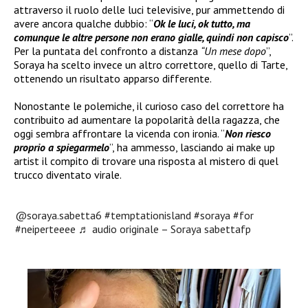
attraverso il ruolo delle luci televisive, pur ammettendo di
avere ancora qualche dubbio: “
Ok le luci, ok tutto, ma
comunque le altre persone non erano gialle, quindi non capisco
”.
Per la puntata del confronto a distanza
“Un mese dopo
”,
Soraya ha scelto invece un altro correttore, quello di Tarte,
ottenendo un risultato apparso differente.
Nonostante le polemiche, il curioso caso del correttore ha
contribuito ad aumentare la popolarità della ragazza, che
oggi sembra affrontare la vicenda con ironia. “
Non riesco
proprio a spiegarmelo
”, ha ammesso, lasciando ai make up
artist il compito di trovare una risposta al mistero di quel
trucco diventato virale.
@soraya.sabetta6
#temptationisland
#soraya
#for
#neiperteeee
♬ audio originale – Soraya sabettafp