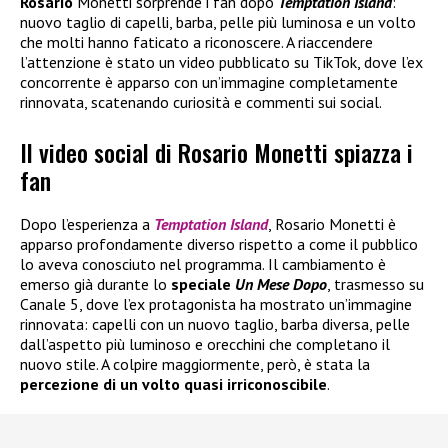
Rosario
Monetti sorprende i fan dopo
Temptation Island
:
nuovo taglio di capelli, barba, pelle più luminosa e un volto
che molti hanno faticato a riconoscere. A riaccendere
l’attenzione è stato un video pubblicato su TikTok, dove l’ex
concorrente è apparso con un’immagine completamente
rinnovata, scatenando curiosità e commenti sui social.
Il video social di Rosario Monetti spiazza i
fan
Dopo l’esperienza a
Temptation Island
, Rosario Monetti è
apparso profondamente diverso rispetto a come il pubblico
lo aveva conosciuto nel programma. Il cambiamento è
emerso già durante lo
speciale
Un Mese Dopo
, trasmesso su
Canale 5, dove l’ex protagonista ha mostrato un’immagine
rinnovata: capelli con un nuovo taglio, barba diversa, pelle
dall’aspetto più luminoso e orecchini che completano il
nuovo stile. A colpire maggiormente, però, è stata la
percezione di un volto quasi irriconoscibile
.