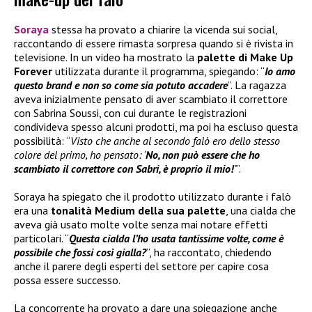
Soraya
stessa ha provato a chiarire la vicenda sui social,
raccontando di essere rimasta sorpresa quando si è rivista in
televisione. In un video ha mostrato la
palette di
Make Up
Forever
utilizzata durante il programma, spiegando: “
Io amo
questo brand e non so come sia potuto accadere
”. La ragazza
aveva inizialmente pensato di aver scambiato il correttore
con Sabrina Soussi, con cui durante le registrazioni
condivideva spesso alcuni prodotti, ma poi ha escluso questa
possibilità: “
Visto che anche al secondo falò ero dello stesso
colore del primo, ho pensato: ‘
No, non può essere che ho
scambiato il correttore con Sabri, è proprio il mio!
’
”.
Soraya ha spiegato che il prodotto utilizzato durante i falò
era una
tonalità Medium della sua palette
, una cialda che
aveva già usato molte volte senza mai notare effetti
particolari. “
Questa cialda l’ho usata tantissime volte, come è
possibile che fossi così gialla?
”, ha raccontato, chiedendo
anche il parere degli esperti del settore per capire cosa
possa essere successo.
La concorrente ha provato a dare una spiegazione anche