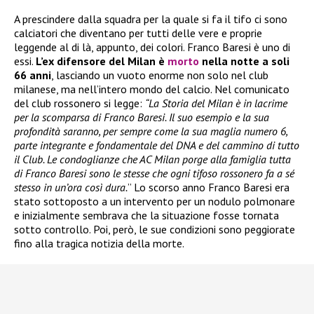
A prescindere dalla squadra per la quale si fa il tifo ci sono
calciatori che diventano per tutti delle vere e proprie
leggende al di là, appunto, dei colori. Franco Baresi è uno di
essi.
L’ex difensore del Milan è
morto
nella notte a soli
66 anni
, lasciando un vuoto enorme non solo nel club
milanese, ma nell’intero mondo del calcio. Nel comunicato
del club rossonero si legge:
“La Storia del Milan è in lacrime
per la scomparsa di Franco Baresi. Il suo esempio e la sua
profondità saranno, per sempre come la sua maglia numero 6,
parte integrante e fondamentale del DNA e del cammino di tutto
il Club. Le condoglianze che AC Milan porge alla famiglia tutta
di Franco Baresi sono le stesse che ogni tifoso rossonero fa a sé
stesso in un’ora così dura.
” Lo scorso anno Franco Baresi era
stato sottoposto a un intervento per un nodulo polmonare
e inizialmente sembrava che la situazione fosse tornata
sotto controllo. Poi, però, le sue condizioni sono peggiorate
fino alla tragica notizia della morte.