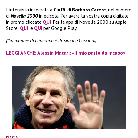
L’intervista integrale a
Cioffi
, di
Barbara Carere
, nel numero
di
Novella 2000
in edicola. Per avere la vostra copia digitale
in promo cliccate
QUI
. Per la app di Novella 2000 su Apple
Store
QUI
e
QUI
per Google Play.
(l’immagine di copertina è di Simone Cascioni)
LEGGI ANCHE: Alessia Macari: «Il mio parto da incubo»
NEWS