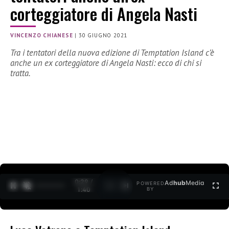
corteggiatore di Angela Nasti
VINCENZO CHIANESE
|
30 GIUGNO 2021
Tra i tentatori della nuova edizione di Temptation Island c’è
anche un ex corteggiatore di Angela Nasti: ecco di chi si
tratta.
0:30 /
Ad
hub
Media
POWERED
1
/
2
1:40
BY