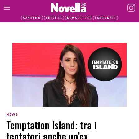
SANREMO
AMICI 24
NEWSLETTER
ABBONATI
NEWS
Temptation Island: tra i
tentatori anche un’ex