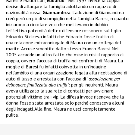
Baresi e Maura Lari,
Edoardo
.. Nel 1997 invece la coppia
decise di allargare la famiglia adottando un ragazzo di
nazionalità russa,
Giannandrea
. L’adozione di Giannandrea
creò però un pò di scompiglio nella famiglia Baresi, in quanto
iniziarono a circolare voci che mettevano in dubbio
l’effettiva paternità dell’ex difensore rossonero sul figlio
Edoardo. Si diceva infatti che Edoardo fosse frutto di
una relazione extraconiugale di Maura con un collega del
marito. Accuse smentite dallo stesso Franco Baresi. Nel
2005 accadde un altro fatto che mise in crisi il rapporto di
coppia, ovvero l’accusa di truffa nei confronti di Maura. La
moglie di Baresi fu infatti coinvolta in un’indagine
nell’ambito di una organizzazione legata alla ricettazione di
auto di lusso e arrestata
con l’accusa di “
associazione per
delinquere finalizzata alla truffa”
: per gli inquirenti, Maura
aveva utilizzato la sua rete di contatti per avvicinare
potenziali vittime tra i vip. La difesa invece riteneva che la
donna fosse stata arrestata solo perché conosceva alcuni
degli indagati. Alla fine, Maura ne uscì completamente
pulita.