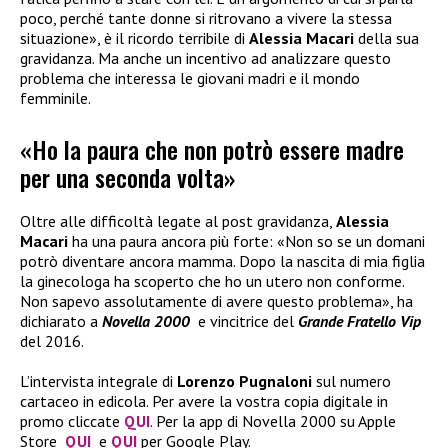
poco, perché tante donne si ritrovano a vivere la stessa
situazione», è il ricordo terribile di
Alessia Macari
della sua
gravidanza. Ma anche un incentivo ad analizzare questo
problema che interessa le giovani madri e il mondo
femminile.
«Ho la paura che non potrò essere madre
per una seconda volta»
Oltre alle difficoltà legate al post gravidanza,
Alessia
Macari
ha una paura ancora più forte: «Non so se un domani
potrò diventare ancora mamma. Dopo la nascita di mia figlia
la ginecologa ha scoperto che ho un utero non conforme.
Non sapevo assolutamente di avere questo problema», ha
dichiarato a
Novella 2000
e vincitrice del
Grande Fratello Vip
del 2016.
L’intervista integrale di
Lorenzo Pugnaloni
sul numero
cartaceo in edicola. Per avere la vostra copia digitale in
promo cliccate
QUI
. Per la app di Novella 2000 su Apple
Store
QUI
e
QUI
per Google Play.