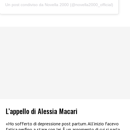
Un post condiviso da Novella 2000 (@novella2000_official)
L’appello di Alessia Macari
«Ho sofferto di depressione post partum. All’inizio facevo
fatica perfino a stare con lei. È un argomento di cui si parla