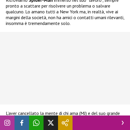
Ritroviamo
Spider-Man
immerso nel suo “lavoro”, sempre
pronto a scattare per risolvere un problema o salvare
qualcuno. Lo amano tutti a New York ma, in realtà, vive ai
margini della società, non ha amici o contatti umani rilevanti,
insomma è tremendamente solo.
L’aver cancellato la mente di chi ama (MJ) e del suo grande
amico Ned lo ha portato a doversi costruire una nuova vita
che ha davvero pochissimo di umano, tanto che la parte