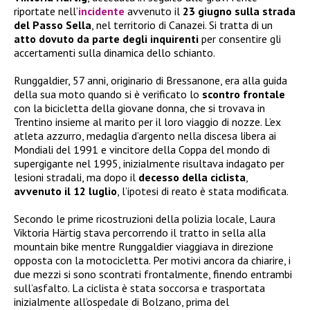
riportate nell’
incidente
avvenuto il
23 giugno sulla strada
del Passo Sella
, nel territorio di Canazei. Si tratta di un
atto dovuto da parte degli inquirenti
per consentire gli
accertamenti sulla dinamica dello schianto.
Runggaldier, 57 anni, originario di Bressanone, era alla guida
della sua moto quando si è verificato lo
scontro frontale
con la bicicletta della giovane donna, che si trovava in
Trentino insieme al marito per il loro viaggio di nozze. L’ex
atleta azzurro, medaglia d’argento nella discesa libera ai
Mondiali del 1991 e vincitore della Coppa del mondo di
supergigante nel 1995, inizialmente risultava indagato per
lesioni stradali, ma dopo il
decesso della ciclista
,
avvenuto il 12 luglio
, l’ipotesi di reato è stata modificata.
Secondo le prime ricostruzioni della polizia locale, Laura
Viktoria Härtig stava percorrendo il tratto in sella alla
mountain bike mentre Runggaldier viaggiava in direzione
opposta con la motocicletta. Per motivi ancora da chiarire, i
due mezzi si sono scontrati frontalmente, finendo entrambi
sull’asfalto. La ciclista è stata soccorsa e trasportata
inizialmente all’ospedale di Bolzano, prima del