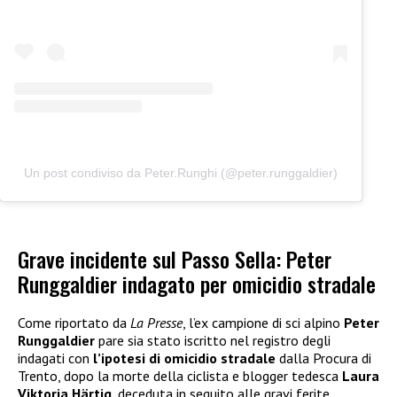
Un post condiviso da Peter.Runghi (@peter.runggaldier)
Grave incidente sul Passo Sella: Peter
Runggaldier indagato per omicidio stradale
Come riportato da
La Presse
, l’ex campione di sci alpino
Peter
Runggaldier
pare sia stato iscritto nel registro degli
indagati con
l’ipotesi di omicidio stradale
dalla Procura di
Trento, dopo la morte della ciclista e blogger tedesca
Laura
Viktoria Härtig
, deceduta in seguito alle gravi ferite