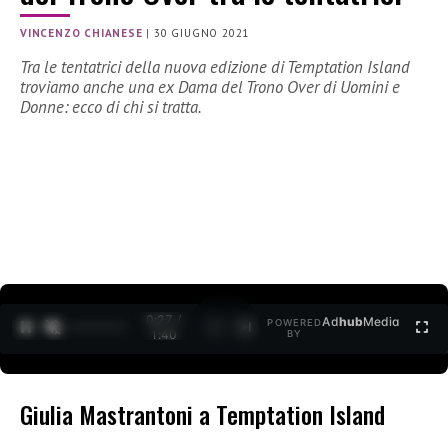
VINCENZO CHIANESE
|
30 GIUGNO 2021
Tra le tentatrici della nuova edizione di Temptation Island
troviamo anche una ex Dama del Trono Over di Uomini e
Donne: ecco di chi si tratta.
0:28 /
Ad
hub
Media
POWERED
1
/
2
1:40
BY
Giulia Mastrantoni a Temptation Island