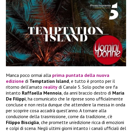
Manca poco ormai alla
prima puntata della nuova
edizione
di
Temptation Island
, e tutto è pronto per il
ritorno dell’amato
reality
di Canale 5. Solo poche ore fa
intanto
Raffaella Mennoia
, da anni braccio destro di
Maria
De Filippi
, ha comunicato che le riprese sono ufficialmente
concluse e non resta dunque che attendere la messa in onda
per scoprire cosa accadrà quest’anno. A tornare alla
conduzione della trasmissione, come da tradizione, c’è
Filippo Bisciglia
, che promette un’edizione ricca di emozioni
e colpi di scena. Negli ultimi giorni intanto i canali ufficiali del