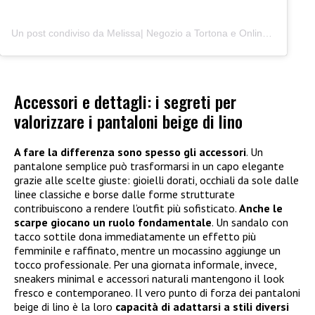
Un post condiviso da Melissa| Negozio a Tortona e Online (@junocreativelab)
Accessori e dettagli: i segreti per
valorizzare i pantaloni beige di lino
A fare la differenza sono spesso gli accessori
. Un
pantalone semplice può trasformarsi in un capo elegante
grazie alle scelte giuste: gioielli dorati, occhiali da sole dalle
linee classiche e borse dalle forme strutturate
contribuiscono a rendere l’outfit più sofisticato.
Anche le
scarpe giocano un ruolo fondamentale
. Un sandalo con
tacco sottile dona immediatamente un effetto più
femminile e raffinato, mentre un mocassino aggiunge un
tocco professionale. Per una giornata informale, invece,
sneakers minimal e accessori naturali mantengono il look
fresco e contemporaneo. Il vero punto di forza dei pantaloni
beige di lino è la loro
capacità di adattarsi a stili diversi