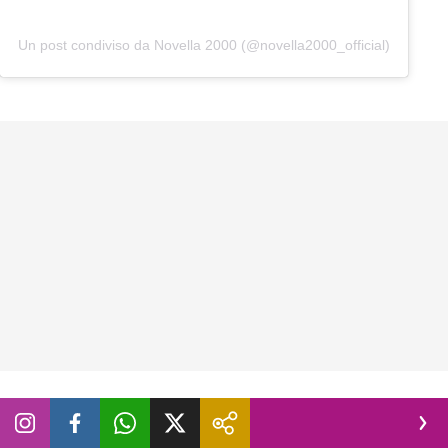
Un post condiviso da Novella 2000 (@novella2000_official)
Vacanze scolastiche estive troppo lunghe?
A pagare sono soprattutto le donne