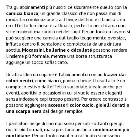
Tra gli abbinamenti più riusciti c’è sicuramente quello con la
camicia bianca
, un grande classico che non passa mai di
moda. La combinazione tra il beige del lino e il bianco crea
un effetto luminoso e raffinato, perfetto per chi ama uno
stile minimal ma curato nei dettagli. Per un look da lavoro si
può scegliere una camicia dal taglio leggermente oversize,
infilata dentro il pantalone e completata da una cintura
sottile.
Mocassini, ballerine o décolleté
possono rendere
l’insieme più formale, mentre una borsa strutturata
aggiunge un tocco sofisticato.
Un’altra idea da copiare è l’abbinamento con un
blazer dai
colori neutri
, come bianco, panna o beige. Il risultato è un
completo estivo dall’effetto sartoriale, ideale anche per
eventi, aperitivi o occasioni in cui si vuole essere eleganti
senza indossare capi troppo pesanti. Per creare contrasto si
possono aggiungere
accessori color cuoio, gioielli dorati o
una scarpa nera
dal design semplice.
I pantaloni beige di lino non sono pensati soltanto per gli
outfit più formali, ma si prestano anche a
combinazioni più
quotidiane
. Per un look casual ma raffinato si possono