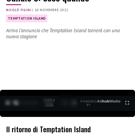
NICOLÒ FIGINI
|
10 NOVEMBRE 2022
TEMPTATION ISLAND
Arriva l’annuncio che Temptation Island tornerà con una
nuova stagione
0:30 /
Ad
hub
Media
POWERED
1
/
2
3:35
BY
Il ritorno di Temptation Island