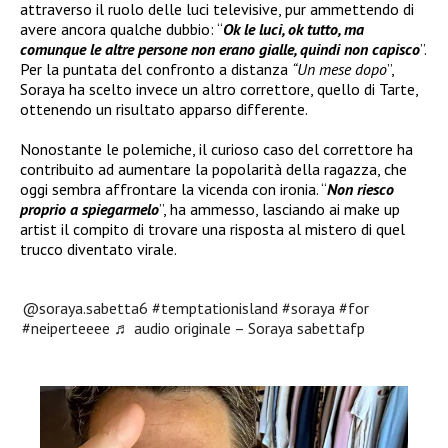
attraverso il ruolo delle luci televisive, pur ammettendo di
avere ancora qualche dubbio: “
Ok le luci, ok tutto, ma
comunque le altre persone non erano gialle, quindi non capisco
”.
Per la puntata del confronto a distanza
“Un mese dopo
”,
Soraya ha scelto invece un altro correttore, quello di Tarte,
ottenendo un risultato apparso differente.
Nonostante le polemiche, il curioso caso del correttore ha
contribuito ad aumentare la popolarità della ragazza, che
oggi sembra affrontare la vicenda con ironia. “
Non riesco
proprio a spiegarmelo
”, ha ammesso, lasciando ai make up
artist il compito di trovare una risposta al mistero di quel
trucco diventato virale.
@soraya.sabetta6
#temptationisland
#soraya
#for
#neiperteeee
♬ audio originale – Soraya sabettafp