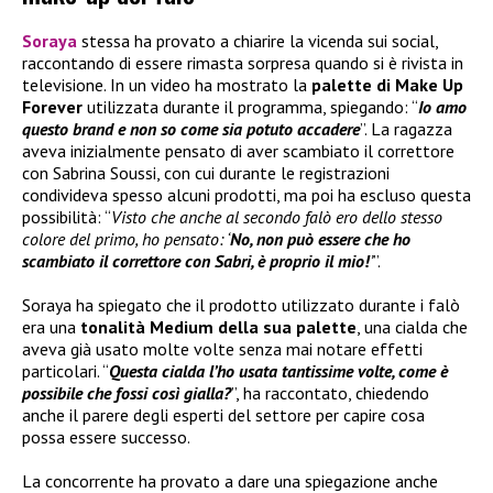
Soraya
stessa ha provato a chiarire la vicenda sui social,
raccontando di essere rimasta sorpresa quando si è rivista in
televisione. In un video ha mostrato la
palette di
Make Up
Forever
utilizzata durante il programma, spiegando: “
Io amo
questo brand e non so come sia potuto accadere
”. La ragazza
aveva inizialmente pensato di aver scambiato il correttore
con Sabrina Soussi, con cui durante le registrazioni
condivideva spesso alcuni prodotti, ma poi ha escluso questa
possibilità: “
Visto che anche al secondo falò ero dello stesso
colore del primo, ho pensato: ‘
No, non può essere che ho
scambiato il correttore con Sabri, è proprio il mio!
’
”.
Soraya ha spiegato che il prodotto utilizzato durante i falò
era una
tonalità Medium della sua palette
, una cialda che
aveva già usato molte volte senza mai notare effetti
particolari. “
Questa cialda l’ho usata tantissime volte, come è
possibile che fossi così gialla?
”, ha raccontato, chiedendo
anche il parere degli esperti del settore per capire cosa
possa essere successo.
La concorrente ha provato a dare una spiegazione anche