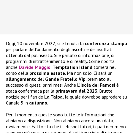
Oggi, 10 novembre 2022, si è tenuta la
conferenza stampa
per parlare dell’andamento degli ascolti e dei risultati
ottenuti dal palinsesto. Si è parlato di informazione, di
programmi di intrattenimento e di reality. Come riporta
anche
Davide Maggio
,
Temptation Island
tornerà nel
corso della
prossima estate
. Ma non solo. Ci sarà un
allungamento
del
Gande Fratello Vip
, premiato al
successo di questi primi mesi. Anche
L’Isola dei Famosi
è
stata confermata per la
primavera del 2023
. Brutte
notizie per i fan de
La Talpa
, la quale dovrebbe approdare su
Canale 5 in
autunno
.
Per il momento queste sono tutte le informazioni che
abbiamo a disposizione. Non abbiamo ancora una data,
ovviamente. Fatto sta che i telespettatori, i quali nemmeno
avevano più speranze, saranno al settimo cielo di ritrovare