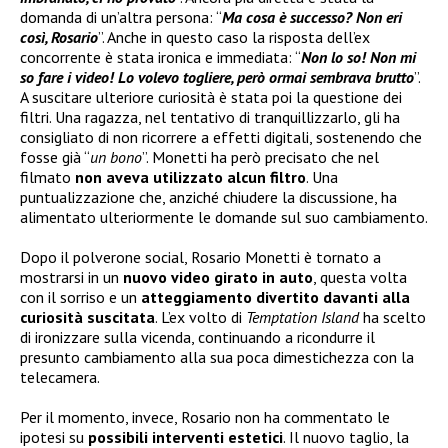
domanda di un’altra persona: “
Ma cosa è successo? Non eri
così, Rosario
”. Anche in questo caso la risposta dell’ex
concorrente è stata ironica e immediata: “
Non lo so! Non mi
so fare i video! Lo volevo togliere, però ormai sembrava brutto
”.
A suscitare ulteriore curiosità è stata poi la questione dei
filtri. Una ragazza, nel tentativo di tranquillizzarlo, gli ha
consigliato di non ricorrere a effetti digitali, sostenendo che
fosse già “
un bono
”. Monetti ha però precisato che nel
filmato
non aveva utilizzato alcun filtro
. Una
puntualizzazione che, anziché chiudere la discussione, ha
alimentato ulteriormente le domande sul suo cambiamento.
Dopo il polverone social, Rosario Monetti è tornato a
mostrarsi in un
nuovo video girato in auto
, questa volta
con il sorriso e un
atteggiamento divertito davanti alla
curiosità suscitata
. L’ex volto di
Temptation Island
ha scelto
di ironizzare sulla vicenda, continuando a ricondurre il
presunto cambiamento alla sua poca dimestichezza con la
telecamera.
Per il momento, invece, Rosario non ha commentato le
ipotesi su
possibili interventi estetici
. Il nuovo taglio, la