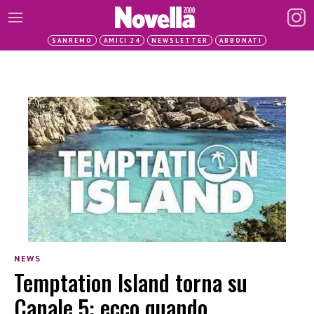
SANREMO
AMICI 24
NEWSLETTER
ABBONATI
NEWS
Temptation Island torna su
Canale 5: ecco quando