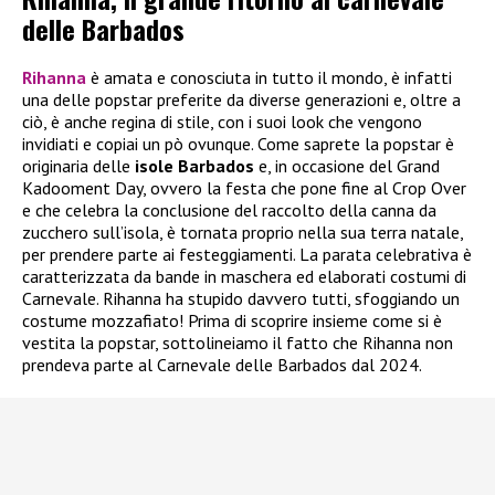
delle Barbados
Rihanna
è amata e conosciuta in tutto il mondo, è infatti
una delle popstar preferite da diverse generazioni e, oltre a
ciò, è anche regina di stile, con i suoi look che vengono
invidiati e copiai un pò ovunque. Come saprete la popstar è
originaria delle
isole Barbados
e, in occasione del Grand
Kadooment Day, ovvero la festa che pone fine al Crop Over
e che celebra la conclusione del raccolto della canna da
zucchero sull’isola, è tornata proprio nella sua terra natale,
per prendere parte ai festeggiamenti. La parata celebrativa è
caratterizzata da bande in maschera ed elaborati costumi di
Carnevale. Rihanna ha stupido davvero tutti, sfoggiando un
costume mozzafiato! Prima di scoprire insieme come si è
vestita la popstar, sottolineiamo il fatto che Rihanna non
prendeva parte al Carnevale delle Barbados dal 2024.