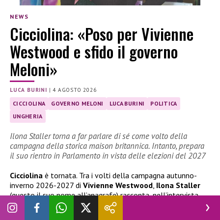
NEWS
Cicciolina: «Poso per Vivienne
Westwood e sfido il governo
Meloni»
LUCA BURINI
|
4 AGOSTO 2026
CICCIOLINA
GOVERNO MELONI
LUCA BURINI
POLITICA
UNGHERIA
Ilona Staller torna a far parlare di sé come volto della
campagna della storica maison britannica. Intanto, prepara
il suo rientro in Parlamento in vista delle elezioni del 2027
Cicciolina
è tornata. Tra i volti della campagna autunno-
inverno 2026-2027 di
Vivienne Westwood
,
Ilona Staller
(questo il suo nome all’anagrafe) racconta, nell’intervista
rilasciata a
Novella 2000
, il suo nuovo obiettivo: la volontà
di ricandidarsi alle prossime elezioni politiche per fare ritorno