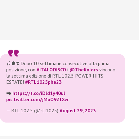
🎶🪩❣️ Dopo 10 settimane consecutive alla prima
posizione, con
#ITALODISCO
i
@TheKolors
vincono
la settima edizione di RTL 102.5 POWER HITS
ESTATE!
#RTL1025phe23
📲
https://t.co/iDld1y40ul
pic.twitter.com/jMoO9ZtXvr
— RTL 102.5 (@rtl1025)
August 29, 2023