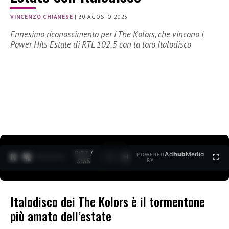
VINCENZO CHIANESE
|
30 AGOSTO 2023
Ennesimo riconoscimento per i The Kolors, che vincono i
Power Hits Estate di RTL 102.5 con la loro Italodisco
0:28 /
Ad
hub
Media
POWERED
1
/
2
3:35
BY
Italodisco dei The Kolors è il tormentone
più amato dell’estate