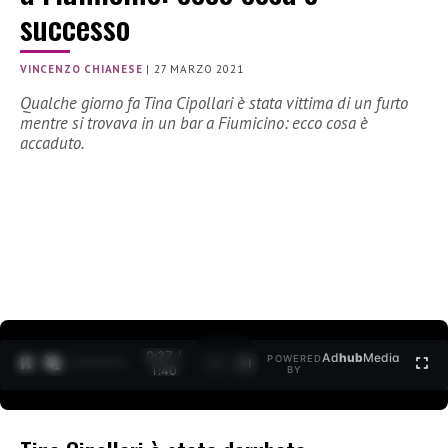
successo
VINCENZO CHIANESE
|
27 MARZO 2021
Qualche giorno fa Tina Cipollari è stata vittima di un furto
mentre si trovava in un bar a Fiumicino: ecco cosa è
accaduto.
0:27 /
Ad
hub
Media
POWERED
1
/
2
1:40
BY