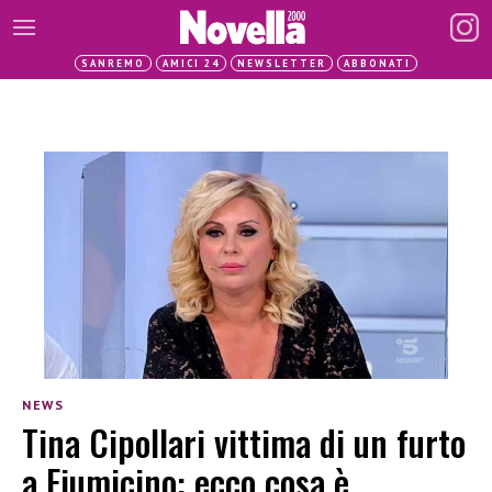
SANREMO
AMICI 24
NEWSLETTER
ABBONATI
NEWS
Tina Cipollari vittima di un furto
a Fiumicino: ecco cosa è