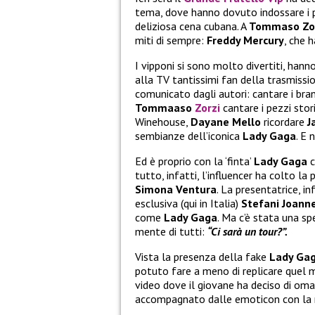
tema, dove hanno dovuto indossare i p
deliziosa cena cubana. A
Tommaso Zo
miti di sempre:
Freddy Mercury
, che 
I vipponi si sono molto divertiti, han
alla TV tantissimi fan della trasmissi
comunicato dagli autori: cantare i bran
Tommaaso
Zorzi
cantare i pezzi stor
Winehouse,
Dayane Mello
ricordare
J
sembianze dell’iconica
Lady Gaga
. E 
Ed è proprio con la ‘finta’
Lady Gaga
c
tutto, infatti, l’influencer ha colto la
Simona Ventura
. La presentatrice, in
esclusiva (qui in Italia)
Stefani Joann
come
Lady Gaga
. Ma c’è stata una s
mente di tutti:
“Ci sarà un tour?”.
Vista la presenza della fake
Lady Ga
potuto fare a meno di replicare quel
video dove il giovane ha deciso di omag
accompagnato dalle emoticon con la r