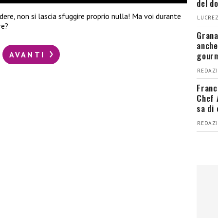
del d
ere, non si lascia sfuggire proprio nulla! Ma voi durante
LUCREZ
re?
Grana
anche
gour
AVANTI
REDAZI
Franc
Chef 
sa di
REDAZI