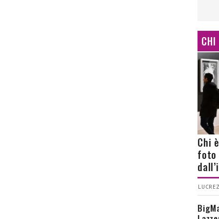
CHI
Chi 
foto
dall
LUCREZ
BigMa
Lazze