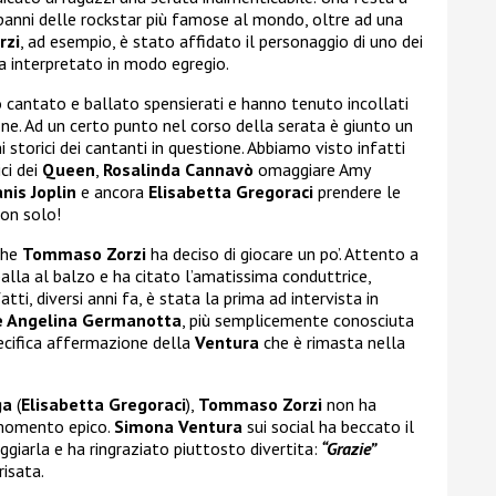
anni delle rockstar più famose al mondo, oltre ad una
rzi
, ad esempio, è stato affidato il personaggio di uno dei
ha interpretato in modo egregio.
no cantato e ballato spensierati e hanno tenuto incollati
one. Ad un certo punto nel corso della serata è giunto un
i storici dei cantanti in questione. Abbiamo visto infatti
ici dei
Queen
,
Rosalinda Cannavò
omaggiare Amy
anis Joplin
e ancora
Elisabetta Gregoraci
prendere le
non solo!
he
Tommaso Zorzi
ha deciso di giocare un po’. Attento a
 palla al balzo e ha citato l’amatissima conduttrice,
fatti, diversi anni fa, è stata la prima ad intervista in
e Angelina Germanotta
, più semplicemente conosciuta
pecifica affermazione della
Ventura
che è rimasta nella
ga
(
Elisabetta Gregoraci
),
Tommaso Zorzi
non ha
 momento epico.
Simona Ventura
sui social ha beccato il
giarla e ha ringraziato piuttosto divertita:
“Grazie”
isata.