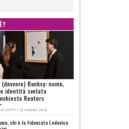
 È?
è (davvero) Banksy: nome,
 e identità svelata
’inchiesta Reuters
IA CIOTTI | 13 GIUGNO 2026
ma, chi è la fidanzata Lodovica
rini