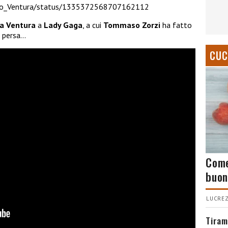
imo_Ventura/status/1335372568707162112
a Ventura
a
Lady Gaga
, a cui
Tommaso Zorzi
ha fatto
e persa…
CUC
Come
buon
LUCREZ
Tiram