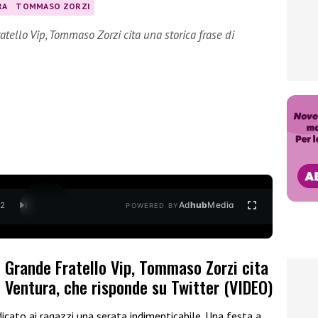
RA
TOMMASO ZORZI
tello Vip, Tommaso Zorzi cita una storica frase di
Ad
hub
Media
/
2
POWERED BY
 Grande Fratello Vip, Tommaso Zorzi cita
 Ventura, che risponde su Twitter (VIDEO)
icato ai ragazzi una serata indimenticabile. Una festa a