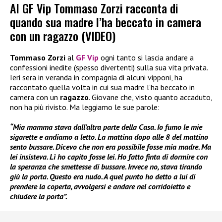
Al GF Vip Tommaso Zorzi racconta di
quando sua madre l’ha beccato in camera
con un ragazzo (VIDEO)
Tommaso Zorzi
al
GF Vip
ogni tanto si lascia andare a
confessioni inedite (spesso divertenti) sulla sua vita privata.
Ieri sera in veranda in compagnia di alcuni vipponi, ha
raccontato quella volta in cui sua madre l’ha beccato in
camera con un
ragazzo
. Giovane che, visto quanto accaduto,
non ha più rivisto. Ma leggiamo le sue parole:
“Mia mamma stava dall’altra parte della Casa. Io fumo le mie
sigarette e andiamo a letto. La mattina dopo alle 8 del mattino
sento bussare. Dicevo che non era possibile fosse mia madre. Ma
lei insisteva. Lì ho capito fosse lei. Ho fatto finta di dormire con
la speranza che smettesse di bussare. Invece no, stava tirando
giù la porta. Questo era nudo. A quel punto ho detto a lui di
prendere la coperta, avvolgersi e andare nel corridoietto e
chiudere la porta”.