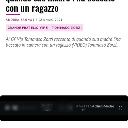
con un ragazzo
ANDREA SANNA
|
2 GENNAIO 2021
GRANDE FRATELLO VIP 5
TOMMASO ZORZI
Al GF Vip Tommaso Zorzi racconta di quando sua madre l’ha
beccato in camera con un ragazzo (VIDEO) Tommaso Zorzi…
0:12 /
Ad
hub
Media
POWERED
1
/
2
1:40
BY