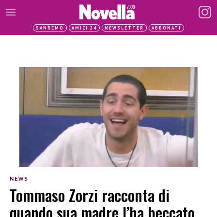
SANREMO
AMICI 24
NEWSLETTER
ABBONATI
NEWS
Tommaso Zorzi racconta di
quando sua madre l’ha beccato