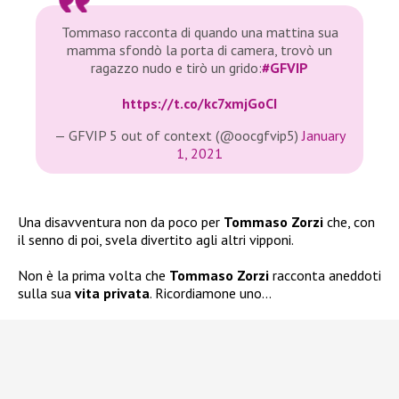
Tommaso racconta di quando una mattina sua
mamma sfondò la porta di camera, trovò un
ragazzo nudo e tirò un grido:
#GFVIP
https://t.co/kc7xmjGoCI
— GFVIP 5 out of context (@oocgfvip5)
January
1, 2021
Una disavventura non da poco per
Tommaso Zorzi
che, con
il senno di poi, svela divertito agli altri vipponi.
Non è la prima volta che
Tommaso Zorzi
racconta aneddoti
sulla sua
vita privata
. Ricordiamone uno…