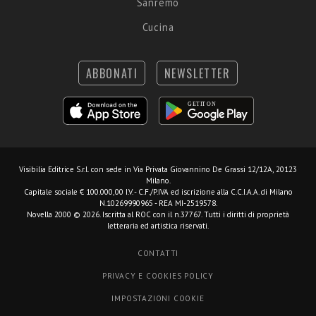
Sanremo
Cucina
ABBONATI
NEWSLETTER
Visibilia Editrice S.r.l.
con sede in Via Privata Giovannino De Grassi 12/12A, 20123
Milano.
Capitale sociale € 100.000,00 I.V. - C.F./P.IVA ed iscrizione alla C.C.I.A.A. di Milano
N.10269990965 - REA MI-2519578.
Novella 2000 © 2026. Iscritta al ROC con il n.37767. Tutti i diritti di proprietà
letteraria ed artistica riservati.
CONTATTI
PRIVACY E COOKIES POLICY
IMPOSTAZIONI COOKIE