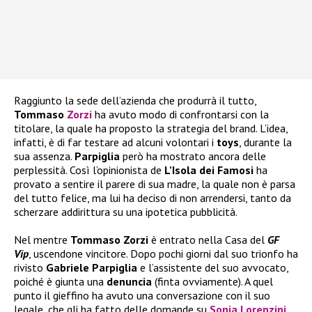
Raggiunto la sede dell’azienda che produrrà il tutto,
Tommaso
Zorzi
ha avuto modo di confrontarsi con la
titolare, la quale ha proposto la strategia del brand. L’idea,
infatti, è di far testare ad alcuni volontari i
toys
, durante la
sua assenza.
Parpiglia
però ha mostrato ancora delle
perplessità. Così
l’opinionista de
L’Isola dei Famosi
ha
provato a sentire il parere di sua madre, la quale non è parsa
del tutto felice, ma lui ha deciso di non arrendersi, tanto da
scherzare addirittura su una ipotetica pubblicità.
Nel mentre
Tommaso Zorzi
è entrato nella Casa del
GF
Vip
, uscendone vincitore. Dopo pochi giorni dal suo trionfo ha
rivisto
Gabriele Parpiglia
e l’assistente del suo avvocato,
poiché è giunta una
denuncia
(finta ovviamente). A quel
punto il gieffino ha avuto una conversazione con il suo
legale, che gli ha fatto delle domande su
Sonia Lorenzini
,