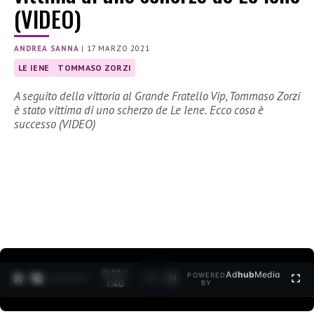
(VIDEO)
ANDREA SANNA
|
17 MARZO 2021
LE IENE
TOMMASO ZORZI
A seguito della vittoria al Grande Fratello Vip, Tommaso Zorzi
è stato vittima di uno scherzo de Le Iene. Ecco cosa è
successo (VIDEO)
0:12 /
Ad
hub
Media
POWERED
1
/
2
1:40
BY