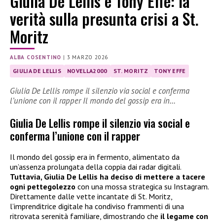
Giulia De Lellis e Tony Effe: la
verità sulla presunta crisi a St.
Moritz
ALBA COSENTINO
|
3 MARZO 2026
GIULIA DE LELLIS
NOVELLA2000
ST. MORITZ
TONY EFFE
Giulia De Lellis rompe il silenzio via social e conferma
l’unione con il rapper Il mondo del gossip era in…
Giulia De Lellis rompe il silenzio via social e
conferma l’unione con il rapper
Il mondo del gossip era in fermento, alimentato da
un’assenza prolungata della coppia dai radar digitali.
Tuttavia, Giulia De Lellis ha deciso di mettere a tacere
ogni pettegolezzo
con una mossa strategica su Instagram.
Direttamente dalle vette incantate di St. Moritz,
l’imprenditrice digitale ha condiviso frammenti di una
ritrovata serenità familiare, dimostrando che
il legame con