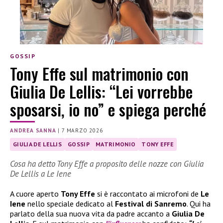
GOSSIP
Tony Effe sul matrimonio con
Giulia De Lellis: “Lei vorrebbe
sposarsi, io no” e spiega perché
ANDREA SANNA
|
7 MARZO 2026
GIULIA DE LELLIS
GOSSIP
MATRIMONIO
TONY EFFE
Cosa ha detto Tony Effe a proposito delle nozze con Giulia
De Lellis a Le Iene
A cuore aperto
Tony Effe
si è raccontato ai microfoni de
Le
Iene
nello speciale dedicato al
Festival di Sanremo
. Qui ha
parlato della sua nuova vita da padre accanto a
Giulia De