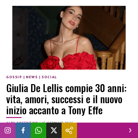
GOSSIP
|
NEWS
|
SOCIAL
Giulia De Lellis compie 30 anni:
vita, amori, successi e il nuovo
inizio accanto a Tony Effe
ALBA COSENTINO
|
15 GENNAIO 2026
ANDREA DAMANTE
ANDREA IANNONE E CARLO BERETTA