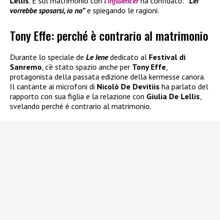
Lellis
. E sul matrimonio con
l’influencer
ha confidato:
“Lei
vorrebbe sposarsi, io no”
e spiegando le ragioni.
Tony Effe: perché è contrario al matrimonio
Durante lo speciale de
Le Iene
dedicato al
Festival di
Sanremo
, c’è stato spazio anche per
Tony Effe
,
protagonista della passata edizione della kermesse canora.
Il cantante ai microfoni di
Nicolò De Devitiis
ha parlato del
rapporto con sua figlia e la relazione con
Giulia De Lellis
,
svelando perché è contrario al matrimonio.