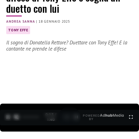
duetto con lui
ANDREA SANNA
|
18 GENNAIO 2025
TONY EFFE
Il sogno di Donatella Rettore? Duettare con Tony Effe! E la
cantante ne prende le difese
0:14 /
Ad
hub
Media
POWERED
1
/
2
1:40
BY