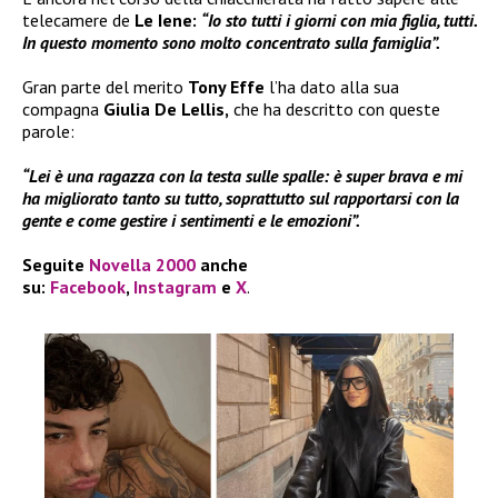
telecamere de
Le Iene:
“Io sto tutti i giorni con mia figlia, tutti.
In questo momento sono molto concentrato sulla famiglia”.
Gran parte del merito
Tony Effe
l’ha dato alla sua
compagna
Giulia De Lellis,
che ha descritto con queste
parole:
“Lei è una ragazza con la testa sulle spalle: è super brava e mi
ha migliorato tanto su tutto, soprattutto sul rapportarsi con la
gente e come gestire i sentimenti e le emozioni”.
Seguite
Novella 2000
anche
su:
Facebook
,
Instagram
e
X
.