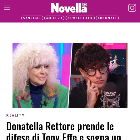
SANREMO
AMICI 24
NEWSLETTER
ABBONATI
REALITY
Donatella Rettore prende le
difese di Tony Effe e sogna un