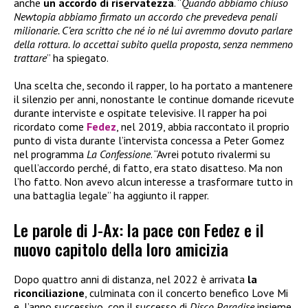
anche
un accordo di riservatezza
. “
Quando abbiamo chiuso
Newtopia abbiamo firmato un accordo che prevedeva penali
milionarie. C’era scritto che né io né lui avremmo dovuto parlare
della rottura. Io accettai subito quella proposta, senza nemmeno
trattare
” ha spiegato.
Una scelta che, secondo il rapper, lo ha portato a mantenere
il silenzio per anni, nonostante le continue domande ricevute
durante interviste e ospitate televisive. Il rapper ha poi
ricordato come
Fedez
, nel 2019, abbia raccontato il proprio
punto di vista durante l’intervista concessa a Peter Gomez
nel programma
La Confessione
. “Avrei potuto rivalermi su
quell’accordo perché, di fatto, era stato disatteso. Ma non
l’ho fatto. Non avevo alcun interesse a trasformare tutto in
una battaglia legale” ha aggiunto il rapper.
Le parole di J-Ax: la pace con Fedez e il
nuovo capitolo della loro amicizia
Dopo quattro anni di distanza, nel 2022 è arrivata
la
riconciliazione
, culminata con il concerto benefico Love Mi
e, l’anno successivo, con il successo di
Disco Paradise
insieme