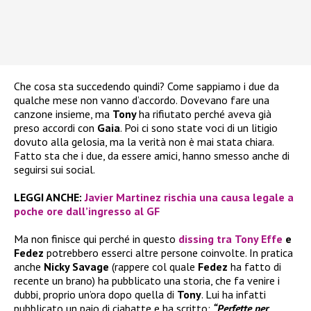
Che cosa sta succedendo quindi? Come sappiamo i due da
qualche mese non vanno d’accordo. Dovevano fare una
canzone insieme, ma
Tony
ha rifiutato perché aveva già
preso accordi con
Gaia
. Poi ci sono state voci di un litigio
dovuto alla gelosia, ma la verità non è mai stata chiara.
Fatto sta che i due, da essere amici, hanno smesso anche di
seguirsi sui social.
LEGGI ANCHE:
Javier Martinez rischia una causa legale a
poche ore dall’ingresso al GF
Ma non finisce qui perché in questo
dissing tra
Tony Effe
e
Fedez
potrebbero esserci altre persone coinvolte. In pratica
anche
Nicky Savage
(rappere col quale
Fedez
ha fatto di
recente un brano) ha pubblicato una storia, che fa venire i
dubbi, proprio un’ora dopo quella di
Tony
. Lui ha infatti
pubblicato un paio di ciabatte e ha scritto:
“Perfette per