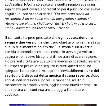
ad Annalisa.
J-Ax
ha spiegato che quella reunion aveva un
significato particolare, soprattutto per il pubblico che aveva
seguito la loro storia artistica. “
Era una bella storia da
raccontare. È un po’ come quando due genitori separati si
ritrovano per Natale: i figli sono felici. E i figli, in questo caso,
erano i nostri fan
” ha raccontato il rapper.
Il cantante ha però precisato che
ogni separazione ha
sempre due versioni
e che il suo obiettivo non è mai stato
quello di alimentare polemiche. “La storia di un divorzio
cambia a seconda di chi la racconta. Io avevo già voltato
pagina e non avevo bisogno di dimostrare di avere ragione.
Ho preferito tutelare quello che avevamo costruito insieme
e il rispetto per chi ci ha seguito in tutti questi anni” ha
spiegato. Le parole di J-Ax riaprono inevitabilmente
uno dei
capitoli più discussi della musica italiana recente
. Dopo
anni di indisiscrezioni e ipotesi, il rapper ha scelto di
raccontare la propria verità, aggiungendo nuovi dettagli su
una rottura che continua ancora oggi a far parlare il
pubblico.