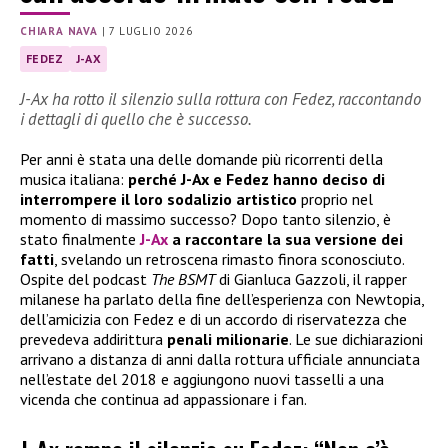
CHIARA NAVA
|
7 LUGLIO 2026
FEDEZ
J-AX
J-Ax ha rotto il silenzio sulla rottura con Fedez, raccontando
i dettagli di quello che è successo.
Per anni è stata una delle domande più ricorrenti della
musica italiana:
perché J-Ax e Fedez hanno deciso di
interrompere il loro sodalizio artistico
proprio nel
momento di massimo successo? Dopo tanto silenzio, è
stato finalmente
J-Ax
a raccontare la sua versione dei
fatti
, svelando un retroscena rimasto finora sconosciuto.
Ospite del podcast
The BSMT
di Gianluca Gazzoli, il rapper
milanese ha parlato della fine dell’esperienza con Newtopia,
dell’amicizia con Fedez e di un accordo di riservatezza che
prevedeva addirittura
penali milionarie
. Le sue dichiarazioni
arrivano a distanza di anni dalla rottura ufficiale annunciata
nell’estate del 2018 e aggiungono nuovi tasselli a una
vicenda che continua ad appassionare i fan.