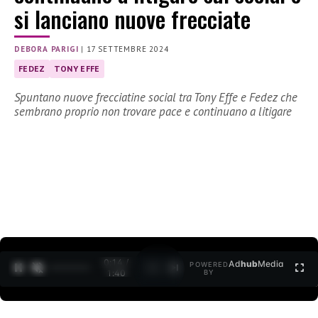
si lanciano nuove frecciate
DEBORA PARIGI
|
17 SETTEMBRE 2024
FEDEZ
TONY EFFE
Spuntano nuove frecciatine social tra Tony Effe e Fedez che
sembrano proprio non trovare pace e continuano a litigare
0:15 /
Ad
hub
Media
POWERED
1
/
2
1:40
BY