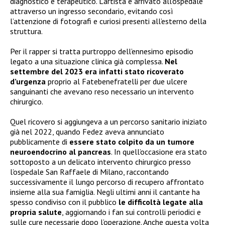
diagnostico e terapeutico. L’artista è arrivato all’ospedale
attraverso un ingresso secondario, evitando così
l’attenzione di fotografi e curiosi presenti all’esterno della
struttura.
Per il rapper si tratta purtroppo dell’ennesimo episodio
legato a una situazione clinica già complessa.
Nel
settembre del 2023 era infatti stato ricoverato
d’urgenza
proprio al Fatebenefratelli per due ulcere
sanguinanti che avevano reso necessario un intervento
chirurgico.
Quel ricovero si aggiungeva a un percorso sanitario iniziato
già nel 2022, quando Fedez aveva annunciato
pubblicamente di
essere stato colpito da un tumore
neuroendocrino al pancreas
. In quell’occasione era stato
sottoposto a un delicato intervento chirurgico presso
l’ospedale San Raffaele di Milano, raccontando
successivamente il lungo percorso di recupero affrontato
insieme alla sua famiglia. Negli ultimi anni il cantante ha
spesso condiviso con il pubblico
le difficoltà legate alla
propria salute
, aggiornando i fan sui controlli periodici e
sulle cure necessarie dopo l’operazione. Anche questa volta