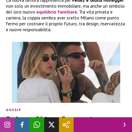
La nuova dimora rappresenta per
Fedez e Giulia Honegger
non solo un investimento immobiliare, ma anche un simbolo
del loro nuovo
equilibrio familiare
. Tra vita privata e
carriera, la coppia sembra aver scelto Milano come punto
fermo per costruire il proprio futuro, tra design, riservatezza
e nuove responsabilità.
GOSSIP
Fedez e Chiara Ferragni, era una
storia vera o solo marketing? I