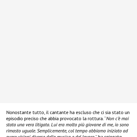
Nonostante tutto, il cantante ha escluso che ci sia stato un
episodio preciso che abbia provocato la rottura. “
Non c’è mai
stata una vera litigata. Lui era molto più giovane di me, io sono
rimasto uguale. Semplicemente, col tempo abbiamo iniziato ad
avere visioni diverse della musica e del lavoro.
” ha spiegato.