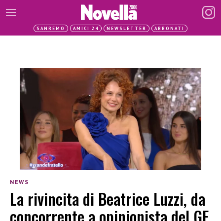
SANREMO
AMICI 24
NEWSLETTER
ABBONATI
NEWS
La rivincita di Beatrice Luzzi, da
concorrente a opinionista del GF