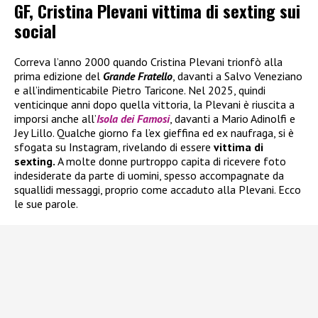
GF, Cristina Plevani vittima di sexting sui
social
Correva l’anno 2000 quando Cristina Plevani trionfò alla
prima edizione del
Grande Fratello
, davanti a Salvo Veneziano
e all’indimenticabile Pietro Taricone. Nel 2025, quindi
venticinque anni dopo quella vittoria, la Plevani è riuscita a
imporsi anche all’
Isola dei Famosi
, davanti a Mario Adinolfi e
Jey Lillo. Qualche giorno fa l’ex gieffina ed ex naufraga, si è
sfogata su Instagram, rivelando di essere
vittima di
sexting.
A molte donne purtroppo capita di ricevere foto
indesiderate da parte di uomini, spesso accompagnate da
squallidi messaggi, proprio come accaduto alla Plevani. Ecco
le sue parole.