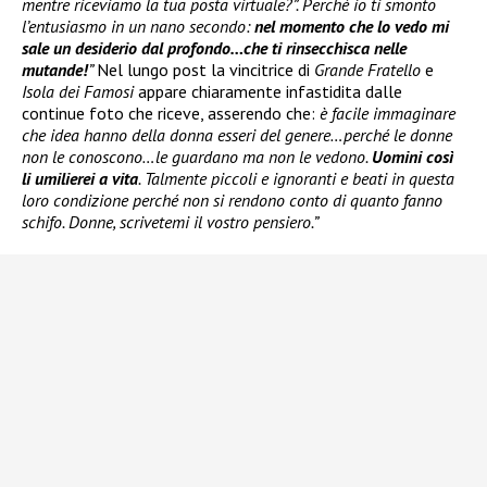
mentre riceviamo la tua posta virtuale?”. Perché io ti smonto
l’entusiasmo in un nano secondo:
nel momento che lo vedo mi
sale un desiderio dal profondo…che ti rinsecchisca nelle
mutande!
”
Nel lungo post la vincitrice di
Grande Fratello
e
Isola dei Famosi
appare chiaramente infastidita dalle
continue foto che riceve, asserendo che:
è facile immaginare
che idea hanno della donna esseri del genere…perché le donne
non le conoscono…le guardano ma non le vedono.
Uomini così
li umilierei a vita
. Talmente piccoli e ignoranti e beati in questa
loro condizione perché non si rendono conto di quanto fanno
schifo. Donne, scrivetemi il vostro pensiero.”