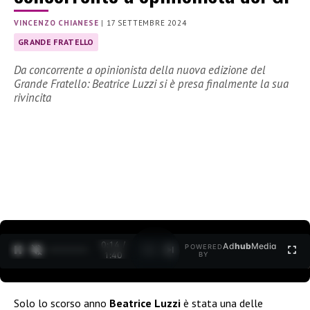
VINCENZO CHIANESE
|
17 SETTEMBRE 2024
GRANDE FRATELLO
Da concorrente a opinionista della nuova edizione del
Grande Fratello: Beatrice Luzzi si è presa finalmente la sua
rivincita
0:15 /
Ad
hub
Media
POWERED
1
/
2
1:40
BY
Solo lo scorso anno
Beatrice Luzzi
è stata una delle