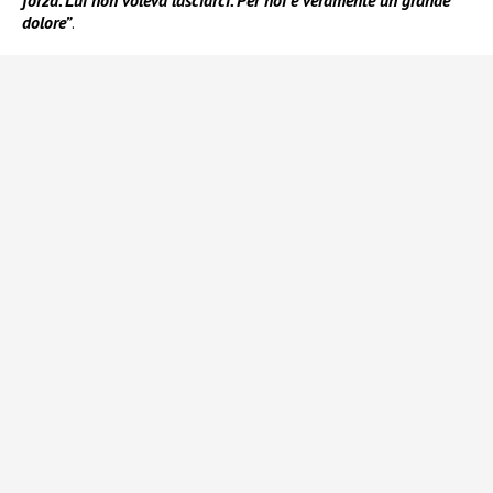
forza. Lui non voleva lasciarci. Per noi è veramente un grande
dolore”
.