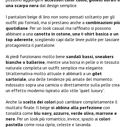
una scarpa nera
dal design semplice.
I pantaloni beige di lino non sono pensati soltanto per gli
outfit più formali, ma si prestano anche a
combinazioni più
quotidiane
. Per un look casual ma raffinato si possono
abbinare a una
canotta in cotone, una t-shirt basica o un
top aderente
, scegliendo capi dalle linee pulite per lasciare
protagonista il pantalone.
Ai piedi funzionano molto bene
sandali bassi, sneakers
bianche o ballerine
, mentre una borsa in pelle o in tessuto
naturale completa un outfit semplice ma elegante.
Un’alternativa molto attuale è abbinarli a un
gilet
sartoriale
, una delle tendenze più amate del momento:
indossato sopra una camicia o direttamente sulla pelle crea
un effetto moderno ispirato allo stile “quiet luxury”.
Anche la
scelta dei colori
può cambiare completamente il
risultato finale. Il beige
si abbina alla perfezione
con
tonalità come
blu navy, azzurro, verde oliva, marrone e
nero
. Per un look più romantico, invece, spazio ai
colori
pastello
come rosa cipria, celeste e lavanda.