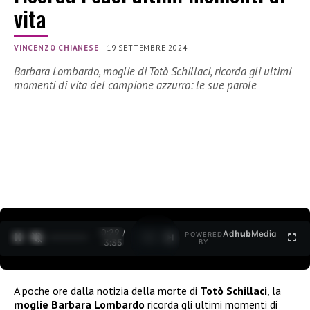
vita
VINCENZO CHIANESE
|
19 SETTEMBRE 2024
Barbara Lombardo, moglie di Totò Schillaci, ricorda gli ultimi
momenti di vita del campione azzurro: le sue parole
0:30 /
Ad
hub
Media
POWERED
1
/
2
3:35
BY
A poche ore dalla notizia della morte di
Totò Schillaci
, la
moglie Barbara Lombardo
ricorda gli ultimi momenti di