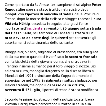
Come riportato da
La Presse
, l’ex campione di sci alpino
Peter
Runggaldier
pare sia stato iscritto nel registro degli
indagati con
l’ipotesi di omicidio stradale
dalla Procura di
Trento, dopo la morte della ciclista e blogger tedesca
Laura
Viktoria Härtig
, deceduta in seguito alle gravi ferite
riportate nell’
incidente
avvenuto il
23 giugno sulla strada
del Passo Sella
, nel territorio di Canazei. Si tratta di un
atto dovuto da parte degli inquirenti
per consentire gli
accertamenti sulla dinamica dello schianto.
Runggaldier, 57 anni, originario di Bressanone, era alla guida
della sua moto quando si è verificato lo
scontro frontale
con la bicicletta della giovane donna, che si trovava in
Trentino insieme al marito per il loro viaggio di nozze. L’ex
atleta azzurro, medaglia d’argento nella discesa libera ai
Mondiali del 1991 e vincitore della Coppa del mondo di
supergigante nel 1995, inizialmente risultava indagato per
lesioni stradali, ma dopo il
decesso della ciclista
,
avvenuto il 12 luglio
, l’ipotesi di reato è stata modificata.
Secondo le prime ricostruzioni della polizia locale, Laura
Viktoria Härtig stava percorrendo il tratto in sella alla