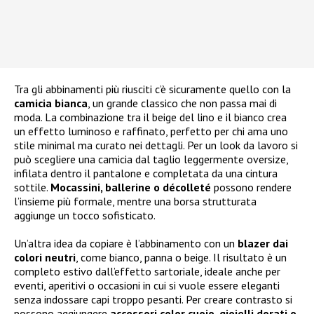
Tra gli abbinamenti più riusciti c’è sicuramente quello con la
camicia bianca
, un grande classico che non passa mai di
moda. La combinazione tra il beige del lino e il bianco crea
un effetto luminoso e raffinato, perfetto per chi ama uno
stile minimal ma curato nei dettagli. Per un look da lavoro si
può scegliere una camicia dal taglio leggermente oversize,
infilata dentro il pantalone e completata da una cintura
sottile.
Mocassini, ballerine o décolleté
possono rendere
l’insieme più formale, mentre una borsa strutturata
aggiunge un tocco sofisticato.
Un’altra idea da copiare è l’abbinamento con un
blazer dai
colori neutri
, come bianco, panna o beige. Il risultato è un
completo estivo dall’effetto sartoriale, ideale anche per
eventi, aperitivi o occasioni in cui si vuole essere eleganti
senza indossare capi troppo pesanti. Per creare contrasto si
possono aggiungere
accessori color cuoio, gioielli dorati o