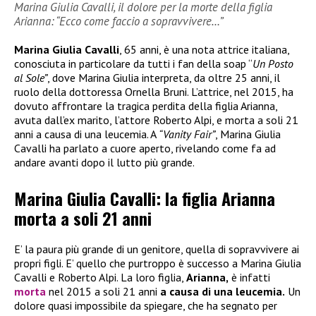
Marina Giulia Cavalli, il dolore per la morte della figlia
Arianna: “Ecco come faccio a sopravvivere…”
Marina Giulia Cavalli
, 65 anni, è una nota attrice italiana,
conosciuta in particolare da tutti i fan della soap “
Un Posto
al Sole”
, dove Marina Giulia interpreta, da oltre 25 anni, il
ruolo della dottoressa Ornella Bruni. L’attrice, nel 2015, ha
dovuto affrontare la tragica perdita della figlia Arianna,
avuta dall’ex marito, l’attore Roberto Alpi, e morta a soli 21
anni a causa di una leucemia. A
“Vanity Fair”
, Marina Giulia
Cavalli ha parlato a cuore aperto, rivelando come fa ad
andare avanti dopo il lutto più grande.
Marina Giulia Cavalli: la figlia Arianna
morta a soli 21 anni
E’ la paura più grande di un genitore, quella di sopravvivere ai
propri figli. E’ quello che purtroppo è successo a Marina Giulia
Cavalli e Roberto Alpi. La loro figlia,
Arianna,
è infatti
morta
nel 2015 a soli 21 anni
a causa di una leucemia.
Un
dolore quasi impossibile da spiegare, che ha segnato per