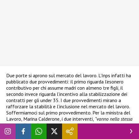
Due porte si aprono sul mercato del lavoro. L’Inps infatti ha
pubblicato due provvedimenti: il primo riguarda l’esonero
contributivo per chi assume madri con almeno tre figli, il
secondo invece riguarda l’incentivo alla stabilizzazione dei
contratti per gli under 35. I due provvedimenti mirano a
rafforzare la stabilità e l’inclusione nel mercato del lavoro.
Soffermiamoci sul primo provvedimento. Per la ministra del
Lavoro, Marina Calderone, i due interventi,
“vanno nella stessa
direzione
“, cioè “
più lavoro stabile, più inclusione, più
opportunità”
e le domande potranno già essere presentate
accedendo al sito dell’Inps. Ma entriamo ora nel dettaglio.