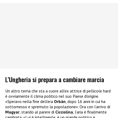
L’Ungheria si prepara a cambiare marcia
Un altro tema che sta a cuore all’ex attrice di pellicole hard
è ovviamente il clima politico nel suo Paese d’origine.
«Speravo nella fine dell’era
Orbán
, dopo 16 anni in cui ha
sottomesso e spremuto la popolazione». Ora con l’arrivo di
Magyar
, stando al parere di
Cicciolina
, l’aria è finalmente
cambiata. «Lui è intelligente, è un grande politico e,