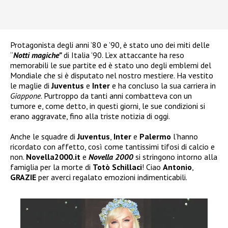
Protagonista degli anni ’80 e ’90, è stato uno dei miti delle
“
Notti magiche”
di Italia ’90. L’ex attaccante ha reso
memorabili le sue partite ed è stato uno degli emblemi del
Mondiale che si è disputato nel nostro mestiere. Ha vestito
le maglie di
Juventus
e
Inter
e ha concluso la sua carriera in
Giappone
. Purtroppo da tanti anni combatteva con un
tumore e, come detto, in questi giorni, le sue condizioni si
erano aggravate, fino alla triste notizia di oggi.
Anche le squadre di
Juventus
,
Inter
e
Palermo
l’hanno
ricordato con affetto, così come tantissimi tifosi di calcio e
non.
Novella2000.it
e
Novella 2000
si stringono intorno alla
famiglia per la morte di
Totò Schillaci
! Ciao
Antonio
,
GRAZIE
per averci regalato emozioni indimenticabili.