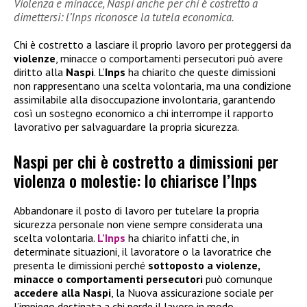
Violenza e minacce, Naspi anche per chi è costretto a
dimettersi: l’Inps riconosce la tutela economica.
Chi è costretto a lasciare il proprio lavoro per proteggersi da
violenze
, minacce o comportamenti persecutori può avere
diritto alla
Naspi
. L’
Inps
ha chiarito che queste dimissioni
non rappresentano una scelta volontaria, ma una condizione
assimilabile alla disoccupazione involontaria, garantendo
così un sostegno economico a chi interrompe il rapporto
lavorativo per salvaguardare la propria sicurezza.
Naspi per chi è costretto a dimissioni per
violenza o molestie: lo chiarisce l’Inps
Abbandonare il posto di lavoro per tutelare la propria
sicurezza personale non viene sempre considerata una
scelta volontaria.
L’Inps
ha chiarito infatti che, in
determinate situazioni, il lavoratore o la lavoratrice che
presenta le dimissioni perché
sottoposto a violenze,
minacce o comportamenti persecutori
può comunque
accedere alla
Naspi
, la Nuova assicurazione sociale per
l’impiego destinata a chi perde il lavoro in modo