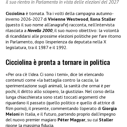
il suo rientro in Parlamento in vista delle elezioni del 2027
Cicciolina
è tornata. Tra i volti della campagna autunno-
inverno 2026-2027 di
Vivienne Westwood
,
Ilona Staller
(questo il suo nome all’anagrafe) racconta, nell’intervista
rilasciata a
Novella 2000
, il suo nuovo obiettivo: la volontà
di ricandidarsi alle prossime elezioni politiche per fare ritorno
in Parlamento, dopo l’esperienza da deputata nella X
legislatura, tra il 1987 e il 1992.
Cicciolina è pronta a tornare in politica
«Per ora c’è l’idea. Ci sono i temi», dice lei elencando
contenuti come «la battaglia contro la caccia, la
sperimentazione sugli animali, la sanità che ormai è per
pochi, il diritto allo sciopero, la giustizia». Nel corso della
lunga chiacchierata sono stati toccati argomenti che
riguardano il passato (quello politico e quello di attrice di
film porno), il presente, commentando l’operato di
Giorgia
Meloni
in Italia, e il futuro, partendo proprio dall’impegno
del nuovo premier magiaro
Péter Magyar
, su cui
Staller
ripone la massima fiducia.