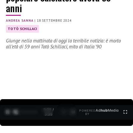
anni
ANDREA SANNA
|
18 SETTEMBRE 2024
TOTÒ SCHILLACI
Giunge nella mattinata di oggi la terribile notizia: è morto
all’età di 59 anni Totò Schillaci, mito di Italia ’90
0:30 /
Ad
hub
Media
POWERED
1
/
2
3:35
BY