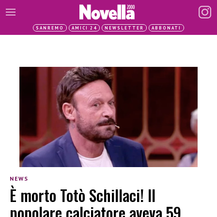
SANREMO
AMICI 24
NEWSLETTER
ABBONATI
NEWS
È morto Totò Schillaci! Il
popolare calciatore aveva 59