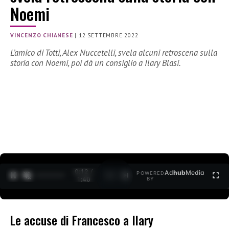
Noemi
VINCENZO CHIANESE
|
12 SETTEMBRE 2022
L’amico di Totti, Alex Nuccetelli, svela alcuni retroscena sulla
storia con Noemi, poi dà un consiglio a Ilary Blasi.
0:12 /
Ad
hub
Media
POWERED
1
/
2
1:40
BY
Le accuse di Francesco a Ilary