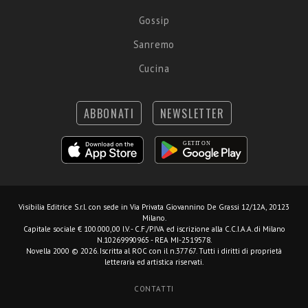
Gossip
Sanremo
Cucina
ABBONATI
NEWSLETTER
Visibilia Editrice S.r.l.
con sede in Via Privata Giovannino De Grassi 12/12A, 20123
Milano.
Capitale sociale € 100.000,00 I.V. - C.F./P.IVA ed iscrizione alla C.C.I.A.A. di Milano
N.10269990965 - REA MI-2519578.
Novella 2000 © 2026. Iscritta al ROC con il n.37767. Tutti i diritti di proprietà
letteraria ed artistica riservati.
CONTATTI