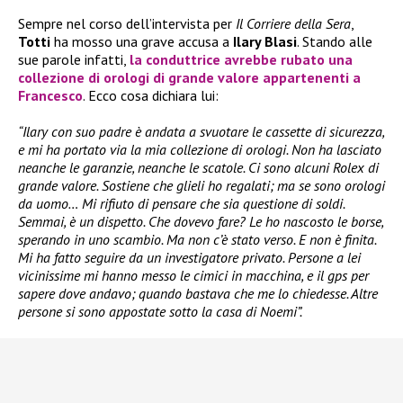
Sempre nel corso dell’intervista per
Il Corriere della Sera
,
Totti
ha mosso una grave accusa a
Ilary Blasi
. Stando alle
sue parole infatti,
la conduttrice avrebbe rubato una
collezione di orologi di grande valore appartenenti a
Francesco
. Ecco cosa dichiara lui:
“Ilary con suo padre è andata a svuotare le cassette di sicurezza,
e mi ha portato via la mia collezione di orologi. Non ha lasciato
neanche le garanzie, neanche le scatole. Ci sono alcuni Rolex di
grande valore. Sostiene che glieli ho regalati; ma se sono orologi
da uomo… Mi rifiuto di pensare che sia questione di soldi.
Semmai, è un dispetto. Che dovevo fare? Le ho nascosto le borse,
sperando in uno scambio. Ma non c’è stato verso. E non è finita.
Mi ha fatto seguire da un investigatore privato. Persone a lei
vicinissime mi hanno messo le cimici in macchina, e il gps per
sapere dove andavo; quando bastava che me lo chiedesse. Altre
persone si sono appostate sotto la casa di Noemi”.