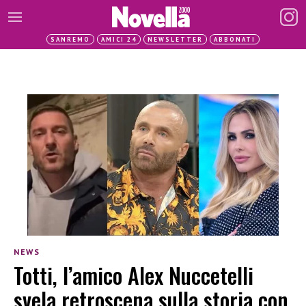
SANREMO
AMICI 24
NEWSLETTER
ABBONATI
NEWS
Totti, l’amico Alex Nuccetelli
svela retroscena sulla storia con