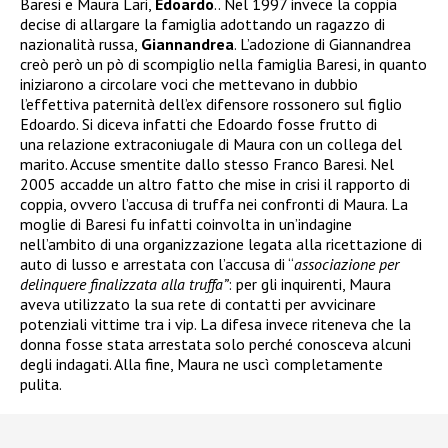
Baresi e Maura Lari,
Edoardo
.. Nel 1997 invece la coppia
decise di allargare la famiglia adottando un ragazzo di
nazionalità russa,
Giannandrea
. L’adozione di Giannandrea
creò però un pò di scompiglio nella famiglia Baresi, in quanto
iniziarono a circolare voci che mettevano in dubbio
l’effettiva paternità dell’ex difensore rossonero sul figlio
Edoardo. Si diceva infatti che Edoardo fosse frutto di
una relazione extraconiugale di Maura con un collega del
marito. Accuse smentite dallo stesso Franco Baresi. Nel
2005 accadde un altro fatto che mise in crisi il rapporto di
coppia, ovvero l’accusa di truffa nei confronti di Maura. La
moglie di Baresi fu infatti coinvolta in un’indagine
nell’ambito di una organizzazione legata alla ricettazione di
auto di lusso e arrestata
con l’accusa di “
associazione per
delinquere finalizzata alla truffa”
: per gli inquirenti, Maura
aveva utilizzato la sua rete di contatti per avvicinare
potenziali vittime tra i vip. La difesa invece riteneva che la
donna fosse stata arrestata solo perché conosceva alcuni
degli indagati. Alla fine, Maura ne uscì completamente
pulita.