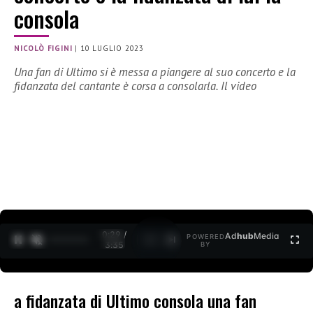
consola
NICOLÒ FIGINI
|
10 LUGLIO 2023
Una fan di Ultimo si è messa a piangere al suo concerto e la
fidanzata del cantante è corsa a consolarla. Il video
0:30 /
Ad
hub
Media
POWERED
1
/
2
3:35
BY
a fidanzata di Ultimo consola una fan