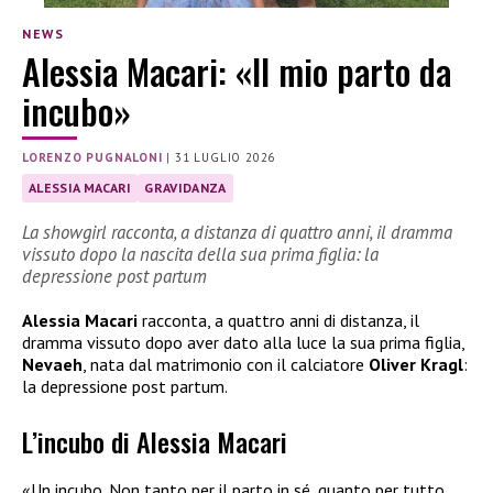
NEWS
Alessia Macari: «Il mio parto da
incubo»
LORENZO PUGNALONI
|
31 LUGLIO 2026
ALESSIA MACARI
GRAVIDANZA
La showgirl racconta, a distanza di quattro anni, il dramma
vissuto dopo la nascita della sua prima figlia: la
depressione post partum
Alessia Macari
racconta, a quattro anni di distanza, il
dramma vissuto dopo aver dato alla luce la sua prima figlia,
Nevaeh
, nata dal matrimonio con il calciatore
Oliver Kragl
:
la depressione post partum.
L’incubo di Alessia Macari
«Un incubo. Non tanto per il parto in sé, quanto per tutto