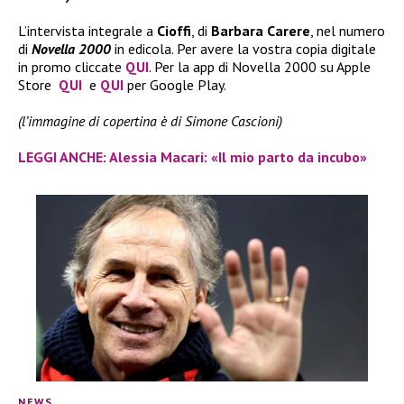
L’intervista integrale a
Cioffi
, di
Barbara Carere
, nel numero
di
Novella 2000
in edicola. Per avere la vostra copia digitale
in promo cliccate
QUI
. Per la app di Novella 2000 su Apple
Store
QUI
e
QUI
per Google Play.
(l’immagine di copertina è di Simone Cascioni)
LEGGI ANCHE: Alessia Macari: «Il mio parto da incubo»
NEWS