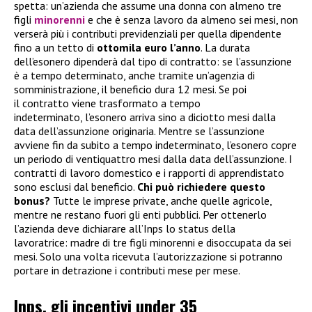
spetta: un’azienda che assume una donna con almeno tre
figli
minorenni
e che è senza lavoro da almeno sei mesi, non
verserà più i contributi previdenziali per quella dipendente
fino a un tetto di
ottomila euro l’anno
. La durata
dell’esonero dipenderà dal tipo di contratto: se l’assunzione
è a tempo determinato, anche tramite un’agenzia di
somministrazione, il beneficio dura 12 mesi. Se poi
il contratto viene trasformato a tempo
indeterminato, l’esonero arriva sino a diciotto mesi dalla
data dell’assunzione originaria. Mentre se l’assunzione
avviene fin da subito a tempo indeterminato, l’esonero copre
un periodo di ventiquattro mesi dalla data dell’assunzione. I
contratti di lavoro domestico e i rapporti di apprendistato
sono esclusi dal beneficio.
Chi può richiedere questo
bonus?
Tutte le imprese private, anche quelle agricole,
mentre ne restano fuori gli enti pubblici. Per ottenerlo
l’azienda deve dichiarare all’Inps lo status della
lavoratrice: madre di tre figli minorenni e disoccupata da sei
mesi. Solo una volta ricevuta l’autorizzazione si potranno
portare in detrazione i contributi mese per mese.
Inps, gli incentivi under 35