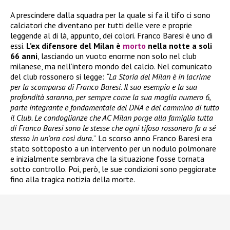
A prescindere dalla squadra per la quale si fa il tifo ci sono
calciatori che diventano per tutti delle vere e proprie
leggende al di là, appunto, dei colori. Franco Baresi è uno di
essi.
L’ex difensore del Milan è
morto
nella notte a soli
66 anni
, lasciando un vuoto enorme non solo nel club
milanese, ma nell’intero mondo del calcio. Nel comunicato
del club rossonero si legge:
“La Storia del Milan è in lacrime
per la scomparsa di Franco Baresi. Il suo esempio e la sua
profondità saranno, per sempre come la sua maglia numero 6,
parte integrante e fondamentale del DNA e del cammino di tutto
il Club. Le condoglianze che AC Milan porge alla famiglia tutta
di Franco Baresi sono le stesse che ogni tifoso rossonero fa a sé
stesso in un’ora così dura.
” Lo scorso anno Franco Baresi era
stato sottoposto a un intervento per un nodulo polmonare
e inizialmente sembrava che la situazione fosse tornata
sotto controllo. Poi, però, le sue condizioni sono peggiorate
fino alla tragica notizia della morte.