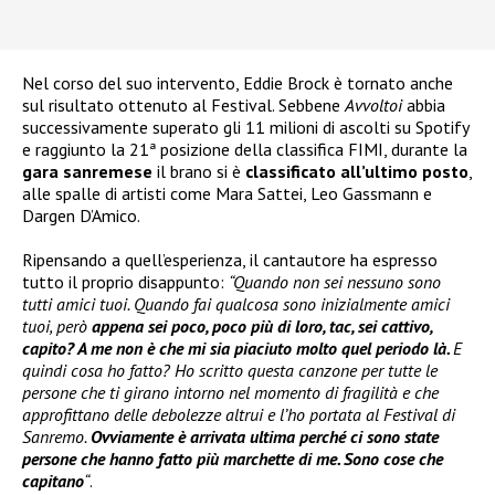
Nel corso del suo intervento, Eddie Brock è tornato anche
sul risultato ottenuto al Festival. Sebbene
Avvoltoi
abbia
successivamente superato gli 11 milioni di ascolti su Spotify
e raggiunto la 21ª posizione della classifica FIMI, durante la
gara sanremese
il brano si è
classificato all’ultimo posto
,
alle spalle di artisti come Mara Sattei, Leo Gassmann e
Dargen D’Amico.
Ripensando a quell’esperienza, il cantautore ha espresso
tutto il proprio disappunto:
“Quando non sei nessuno sono
tutti amici tuoi. Quando fai qualcosa sono inizialmente amici
tuoi, però
appena sei poco, poco più di loro, tac, sei cattivo,
capito? A me non è che mi sia piaciuto molto quel periodo là.
E
quindi cosa ho fatto? Ho scritto questa canzone per tutte le
persone che ti girano intorno nel momento di fragilità e che
approfittano delle debolezze altrui e l’ho portata al Festival di
Sanremo.
Ovviamente è arrivata ultima perché ci sono state
persone che hanno fatto più marchette di me. Sono cose che
capitano
“
.