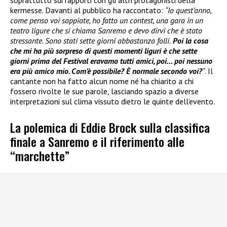
soprattutto sui rapporti con gli altri protagonisti della
kermesse. Davanti al pubblico ha raccontato:
“Io quest’anno,
come penso voi sappiate, ho fatto un contest, una gara in un
teatro ligure che si chiama Sanremo e devo dirvi che è stato
stressante. Sono stati sette giorni abbastanza folli.
Poi la cosa
che mi ha più sorpreso di questi momenti liguri è che sette
giorni prima del Festival eravamo tutti amici, poi… poi nessuno
era più amico mio. Com’è possibile? È normale secondo voi?
“
. Il
cantante non ha fatto alcun nome né ha chiarito a chi
fossero rivolte le sue parole, lasciando spazio a diverse
interpretazioni sul clima vissuto dietro le quinte dell’evento.
La polemica di Eddie Brock sulla classifica
finale a Sanremo e il riferimento alle
“marchette”