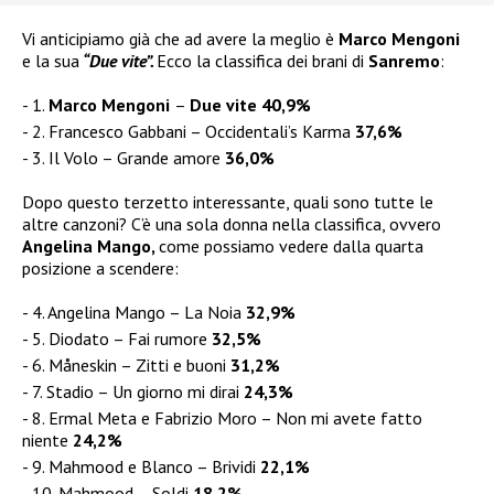
Vi anticipiamo già che ad avere la meglio è
Marco Mengoni
e la sua
“Due vite”.
Ecco la classifica dei brani di
Sanremo
:
1.
Marco Mengoni
–
Due vite 40,9%
2. Francesco Gabbani – Occidentali’s Karma
37,6%
3. Il Volo – Grande amore
36,0%
Dopo questo terzetto interessante, quali sono tutte le
altre canzoni? C’è una sola donna nella classifica, ovvero
Angelina Mango,
come possiamo vedere dalla quarta
posizione a scendere:
4. Angelina Mango – La Noia
32,9%
5. Diodato – Fai rumore
32,5%
6. Måneskin – Zitti e buoni
31,2%
7. Stadio – Un giorno mi dirai
24,3%
8. Ermal Meta e Fabrizio Moro – Non mi avete fatto
niente
24,2%
9. Mahmood e Blanco – Brividi
22,1%
10. Mahmood – Soldi
18,2%