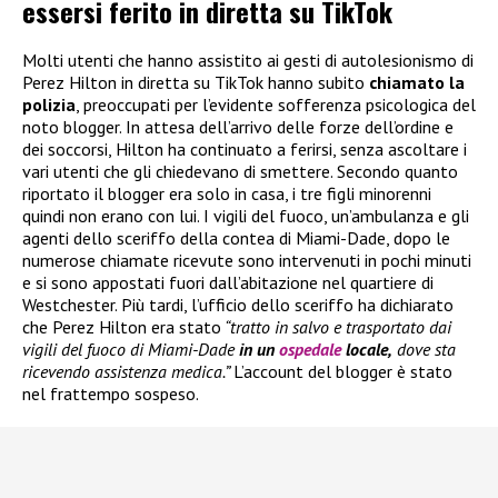
essersi ferito in diretta su TikTok
Molti utenti che hanno assistito ai gesti di autolesionismo di
Perez Hilton in diretta su TikTok hanno subito
chiamato la
polizia
, preoccupati per l’evidente sofferenza psicologica del
noto blogger. In attesa dell’arrivo delle forze dell’ordine e
dei soccorsi, Hilton ha continuato a ferirsi, senza ascoltare i
vari utenti che gli chiedevano di smettere. Secondo quanto
riportato il blogger era solo in casa, i tre figli minorenni
quindi non erano con lui. I vigili del fuoco, un’ambulanza e gli
agenti dello sceriffo della contea di Miami-Dade, dopo le
numerose chiamate ricevute sono intervenuti in pochi minuti
e si sono appostati fuori dall’abitazione nel quartiere di
Westchester. Più tardi, l’ufficio dello sceriffo ha dichiarato
che Perez Hilton era stato
“tratto in salvo e trasportato dai
vigili del fuoco di Miami-Dade
in un
ospedale
locale,
dove sta
ricevendo assistenza medica.”
L’account del blogger è stato
nel frattempo sospeso.