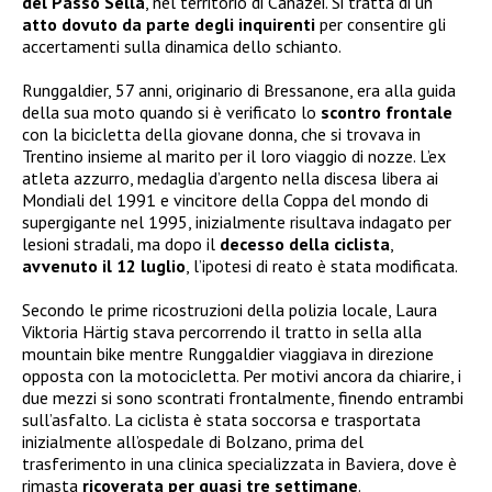
del Passo Sella
, nel territorio di Canazei. Si tratta di un
atto dovuto da parte degli inquirenti
per consentire gli
accertamenti sulla dinamica dello schianto.
Runggaldier, 57 anni, originario di Bressanone, era alla guida
della sua moto quando si è verificato lo
scontro frontale
con la bicicletta della giovane donna, che si trovava in
Trentino insieme al marito per il loro viaggio di nozze. L’ex
atleta azzurro, medaglia d’argento nella discesa libera ai
Mondiali del 1991 e vincitore della Coppa del mondo di
supergigante nel 1995, inizialmente risultava indagato per
lesioni stradali, ma dopo il
decesso della ciclista
,
avvenuto il 12 luglio
, l’ipotesi di reato è stata modificata.
Secondo le prime ricostruzioni della polizia locale, Laura
Viktoria Härtig stava percorrendo il tratto in sella alla
mountain bike mentre Runggaldier viaggiava in direzione
opposta con la motocicletta. Per motivi ancora da chiarire, i
due mezzi si sono scontrati frontalmente, finendo entrambi
sull’asfalto. La ciclista è stata soccorsa e trasportata
inizialmente all’ospedale di Bolzano, prima del
trasferimento in una clinica specializzata in Baviera, dove è
rimasta
ricoverata per quasi tre settimane
.