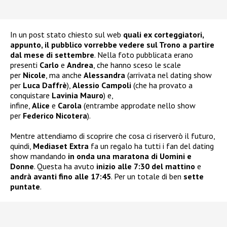
In un post stato chiesto sul web
quali ex corteggiatori,
appunto, il pubblico vorrebbe vedere sul Trono a partire
dal mese di settembre
. Nella foto pubblicata erano
presenti
Carlo
e
Andrea
, che hanno sceso le scale
per
Nicole
, ma anche
Alessandra
(arrivata nel dating show
per
Luca Daffrè
),
Alessio Campoli
(che ha provato a
conquistare
Lavinia Mauro
) e,
infine,
Alice
e
Carola
(entrambe approdate nello show
per
Federico Nicotera
).
Mentre attendiamo di scoprire che cosa ci riserverò il futuro,
quindi,
Mediaset Extra
fa un regalo ha tutti i fan del dating
show mandando
in onda una maratona di Uomini e
Donne
. Questa ha avuto
inizio alle 7:30
del mattino
e
andrà avanti fino alle 17:45
. Per un totale di ben
sette
puntate
.