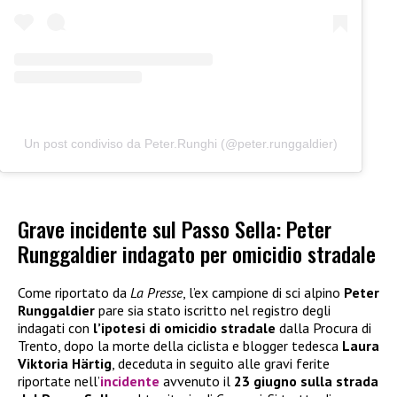
Un post condiviso da Peter.Runghi (@peter.runggaldier)
Grave incidente sul Passo Sella: Peter
Runggaldier indagato per omicidio stradale
Come riportato da
La Presse
, l’ex campione di sci alpino
Peter
Runggaldier
pare sia stato iscritto nel registro degli
indagati con
l’ipotesi di omicidio stradale
dalla Procura di
Trento, dopo la morte della ciclista e blogger tedesca
Laura
Viktoria Härtig
, deceduta in seguito alle gravi ferite
riportate nell’
incidente
avvenuto il
23 giugno sulla strada