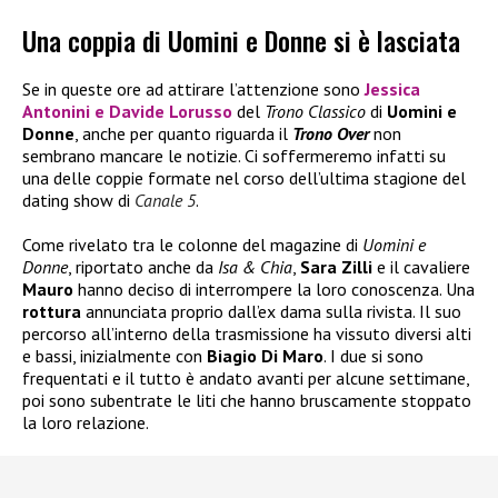
Una coppia di Uomini e Donne si è lasciata
Se in queste ore ad attirare l’attenzione sono
Jessica
Antonini
e
Davide Lorusso
del
Trono Classico
di
Uomini e
Donne
, anche per quanto riguarda il
Trono Over
non
sembrano mancare le notizie. Ci soffermeremo infatti su
una delle coppie formate nel corso dell’ultima stagione del
dating show di
Canale 5
.
Come rivelato tra le colonne del magazine di
Uomini e
Donne
, riportato anche da
Isa & Chia
,
Sara Zilli
e il cavaliere
Mauro
hanno deciso di interrompere la loro conoscenza. Una
rottura
annunciata proprio dall’ex dama sulla rivista. Il suo
percorso all’interno della trasmissione ha vissuto diversi alti
e bassi, inizialmente con
Biagio Di Maro
. I due si sono
frequentati e il tutto è andato avanti per alcune settimane,
poi sono subentrate le liti che hanno bruscamente stoppato
la loro relazione.