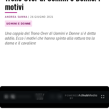
motivi
ANDREA SANNA
|
26 GIUGNO 2021
UOMINI E DONNE
Una coppia del Trono Over di Uomini e Donne si è detta
addio. Ecco i motivi che hanno spinto alla rottura tra la
dama e il cavaliere
0:27 /
Ad
hub
Media
POWERED
1
/
2
3:35
BY