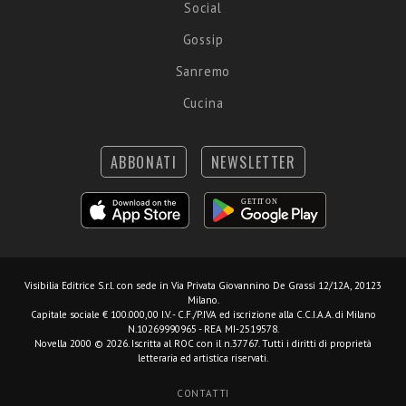
Social
Gossip
Sanremo
Cucina
ABBONATI
NEWSLETTER
Visibilia Editrice S.r.l.
con sede in Via Privata Giovannino De Grassi 12/12A, 20123
Milano.
Capitale sociale € 100.000,00 I.V. - C.F./P.IVA ed iscrizione alla C.C.I.A.A. di Milano
N.10269990965 - REA MI-2519578.
Novella 2000 © 2026. Iscritta al ROC con il n.37767. Tutti i diritti di proprietà
letteraria ed artistica riservati.
CONTATTI