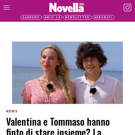
SANREMO
AMICI 24
NEWSLETTER
ABBONATI
NEWS
Valentina e Tommaso hanno
finto di stare insieme? La