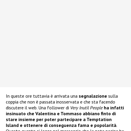
In queste ore tuttavia è arrivata una
segnalazione
sulla
coppia che non è passata inosservata e che sta facendo
discutere il web. Una follower di
Very Inutil People
ha infatti
insinuato che Valentina e Tommaso abbiano finto di
stare insieme per poter partecipare a Temptation
Island e ottenere di conseguenza fama e popolarità
.
Questo quanto si legge nel messaggio che la nota pagina ha