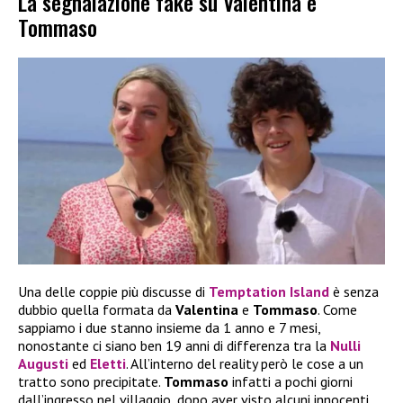
La segnalazione fake su Valentina e
Tommaso
Una delle coppie più discusse di
Temptation Island
è senza
dubbio quella formata da
Valentina
e
Tommaso
. Come
sappiamo i due stanno insieme da 1 anno e 7 mesi,
nonostante ci siano ben 19 anni di differenza tra la
Nulli
Augusti
ed
Eletti
. All’interno del reality però le cose a un
tratto sono precipitate.
Tommaso
infatti a pochi giorni
dall’ingresso nel villaggio, dopo aver visto alcuni innocenti