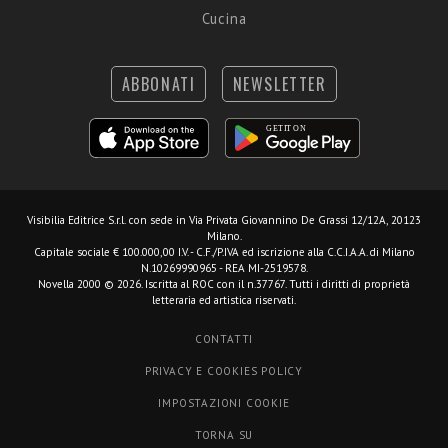
Cucina
ABBONATI
NEWSLETTER
Visibilia Editrice S.r.l.
con sede in Via Privata Giovannino De Grassi 12/12A, 20123
Milano.
Capitale sociale € 100.000,00 I.V. - C.F./P.IVA ed iscrizione alla C.C.I.A.A. di Milano
N.10269990965 - REA MI-2519578.
Novella 2000 © 2026. Iscritta al ROC con il n.37767. Tutti i diritti di proprietà
letteraria ed artistica riservati.
CONTATTI
PRIVACY E COOKIES POLICY
IMPOSTAZIONI COOKIE
TORNA SU