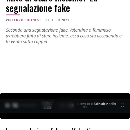
segnalazione fake
VINCENZO CHIANESE
|
9 LUGLIO 2021
Secondo una segnalazione fake, Valentina e Tommaso
avrebbero finto di stare insieme: ecco cosa sta accadendo e
la verità sulla coppia.
0:05 /
Ad
hub
Media
POWERED
1
/
2
3:35
BY