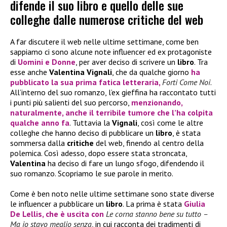
difende il suo libro e quello delle sue
colleghe dalle numerose critiche del web
A far discutere il web nelle ultime settimane, come ben
sappiamo ci sono alcune note influencer ed ex protagoniste
di
Uomini e Donne
, per aver deciso di scrivere un
libro
. Tra
esse anche
Valentina Vignali
, che da qualche giorno
ha
pubblicato la sua prima fatica letteraria,
Forti Come Noi
.
All’interno del suo romanzo, l’ex gieffina ha raccontato tutti
i punti più salienti del suo percorso,
menzionando,
naturalmente, anche il terribile tumore che l’ha colpita
qualche anno fa
. Tuttavia la
Vignali
, così come le altre
colleghe che hanno deciso di pubblicare un
libro
, è stata
sommersa dalla
critiche
del web, finendo al centro della
polemica. Così adesso, dopo essere stata stroncata,
Valentina
ha deciso di fare un lungo sfogo, difendendo il
suo romanzo. Scopriamo le sue parole in merito.
Come è ben noto nelle ultime settimane sono state diverse
le influencer a pubblicare un
libro
. La prima è stata
Giulia
De Lellis
, che è uscita con
Le corna stanno bene su tutto –
Ma io stavo meglio senza
, in cui racconta dei tradimenti di