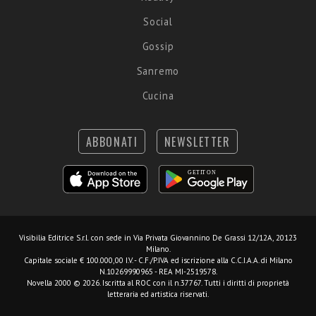
Social
Gossip
Sanremo
Cucina
ABBONATI
NEWSLETTER
Visibilia Editrice S.r.l.
con sede in Via Privata Giovannino De Grassi 12/12A, 20123
Milano.
Capitale sociale € 100.000,00 I.V. - C.F./P.IVA ed iscrizione alla C.C.I.A.A. di Milano
N.10269990965 - REA MI-2519578.
Novella 2000 © 2026. Iscritta al ROC con il n.37767. Tutti i diritti di proprietà
letteraria ed artistica riservati.