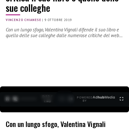
sue colleghe
VINCENZO CHIANESE
|
9 OTTOBRE 2019
Con un lungo sfogo, Valentina Vignali difende il suo libro e
quello delle sue colleghe dalle numerose critiche del web…
0:12 /
Ad
hub
Media
POWERED
1
/
2
1:40
BY
Con un lungo sfogo, Valentina Vignali