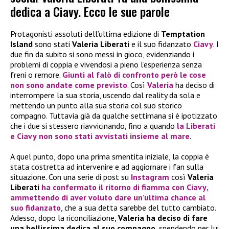
dedica a Ciavy. Ecco le sue parole
Protagonisti assoluti dell’ultima edizione di
Temptation
Island
sono stati
Valeria Liberati
e il suo fidanzato
Ciavy
. I
due fin da subito si sono messi in gioco, evidenziando i
problemi di coppia e vivendosi a pieno l’esperienza senza
freni o remore.
Giunti al falò di confronto però le cose
non sono andate come previsto
. Così
Valeria
ha deciso di
interrompere la sua storia, uscendo dal reality da sola e
mettendo un punto alla sua storia col suo storico
compagno. Tuttavia già da qualche settimana si è ipotizzato
che i due si stessero riavvicinando, fino a quando
la
Liberati
e
Ciavy
non sono stati avvistati insieme al mare
.
A quel punto, dopo una prima smentita iniziale, la coppia è
stata costretta ad intervenire e ad aggiornare i fan sulla
situazione. Con una serie di post su
Instagram
così
Valeria
Liberati
ha confermato il ritorno di fiamma con Ciavy
,
ammettendo di aver voluto dare un’ultima chance al
suo fidanzato
, che a sua detta sarebbe del tutto cambiato.
Adesso, dopo la riconciliazione,
Valeria
ha deciso di fare
una bellissima dedica al suo compagno
, spendendo per lui