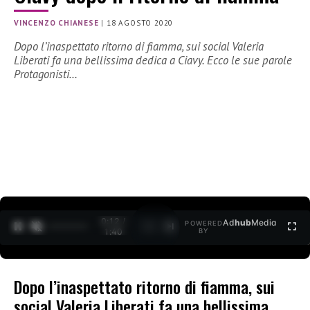
VINCENZO CHIANESE
|
18 AGOSTO 2020
Dopo l’inaspettato ritorno di fiamma, sui social Valeria
Liberati fa una bellissima dedica a Ciavy. Ecco le sue parole
Protagonisti…
0:13 /
Ad
hub
Media
POWERED
1
/
2
1:40
BY
Dopo l’inaspettato ritorno di fiamma, sui
social Valeria Liberati fa una bellissima