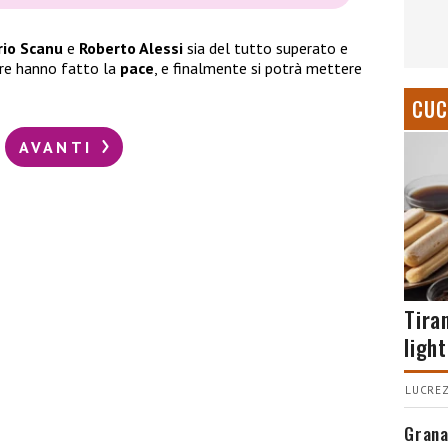
rio Scanu
e
Roberto Alessi
sia del tutto superato e
tore hanno fatto la
pace
, e finalmente si potrà mettere
CUC
AVANTI
Tira
light
LUCREZ
Grana