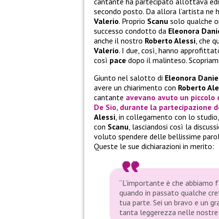
cantante ha partecipato all’ottava ed
secondo posto. Da allora l’artista ne 
Valerio
. Proprio
Scanu
solo qualche or
successo condotto da
Eleonora Dani
anche il nostro
Roberto Alessi
, che q
Valerio
. I due, così, hanno approfitta
così
pace
dopo il malinteso. Scopriam
Giunto nel salotto di
Eleonora Danie
avere un chiarimento con
Roberto Ale
cantante
avevano avuto un piccolo d
De Sio
, durante la partecipazione d
Alessi
, in collegamento con lo studio
con
Scanu
, lasciandosi così la discus
voluto spendere delle bellissime paro
Queste le sue dichiarazioni in merito:
“L’importante è che abbiamo fa
quando in passato qualche creti
tua parte. Sei un bravo e un gr
tanta leggerezza nelle nostre 