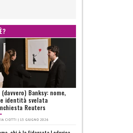
 È?
è (davvero) Banksy: nome,
 e identità svelata
’inchiesta Reuters
IA CIOTTI | 13 GIUGNO 2026
ma, chi è la fidanzata Lodovica