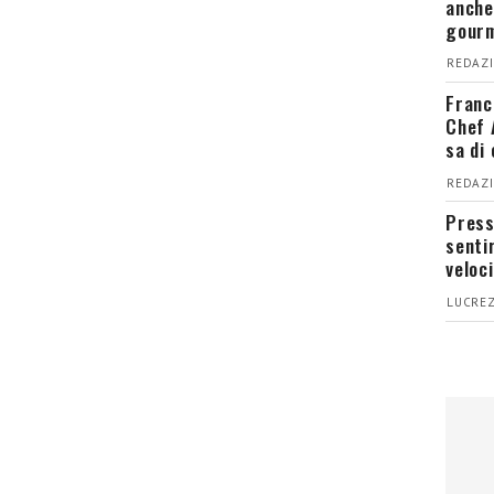
anche
gour
REDAZI
Franc
Chef 
sa di
REDAZI
Press
senti
veloci
LUCREZ