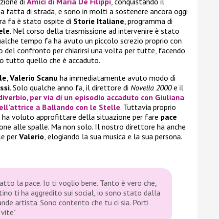
izione di
Amici di Maria De Filippi
, conquistando il
ha fatta di strada, e sono in molti a sostenere ancora oggi
a fa è stato ospite di
Storie Italiane
, programma di
ele
. Nel corso della trasmissione ad intervenire è stato
ualche tempo fa ha avuto un piccolo screzio proprio con
to del confronto per chiarirsi una volta per tutte, facendo
o tutto quello che è accaduto.
le
,
Valerio Scanu
ha immediatamente avuto modo di
ssi
. Solo qualche anno fa, il direttore di
Novella 2000
e il
iverbio, per via di un episodio accaduto con
Giuliana
ell’attrice a
Ballando con le Stelle
. Tuttavia proprio
, ha voluto approfittare della situazione per fare
pace
sione alle spalle. Ma non solo. Il nostro direttore ha anche
le per
Valerio
, elogiando la sua musica e la sua persona.
tto la pace. Io ti voglio bene. Tanto è vero che,
no ti ha aggredito sui social, io sono stato dalla
ande artista. Sono contento che tu ci sia. Porti
vite”