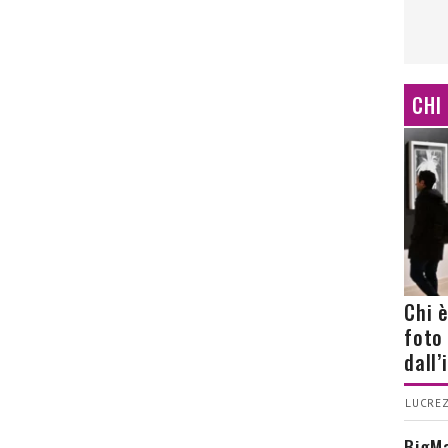
CHI
Chi 
foto
dall
LUCREZ
BigMa