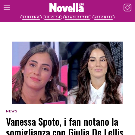
SANREMO
AMICI 24
NEWSLETTER
ABBONATI
NEWS
Vanessa Spoto, i fan notano la
somiglianza con Giulia De Lellis