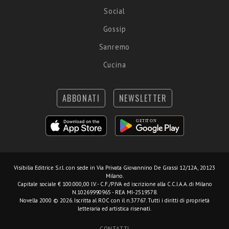
Social
Gossip
Sanremo
Cucina
ABBONATI
NEWSLETTER
Visibilia Editrice S.r.l.
con sede in Via Privata Giovannino De Grassi 12/12A, 20123
Milano.
Capitale sociale € 100.000,00 I.V. - C.F./P.IVA ed iscrizione alla C.C.I.A.A. di Milano
N.10269990965 - REA MI-2519578.
Novella 2000 © 2026. Iscritta al ROC con il n.37767. Tutti i diritti di proprietà
letteraria ed artistica riservati.
CONTATTI