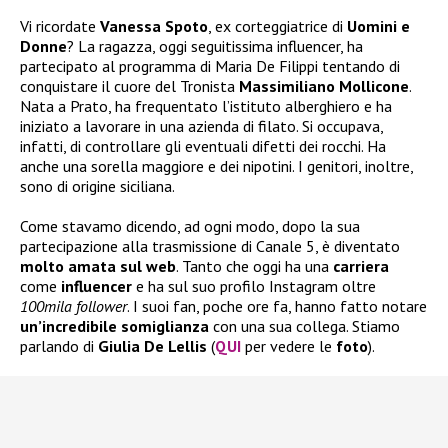
Vi ricordate
Vanessa Spoto
, ex corteggiatrice di
Uomini e
Donne
? La ragazza, oggi seguitissima influencer, ha
partecipato al programma di Maria De Filippi tentando di
conquistare il cuore del Tronista
Massimiliano Mollicone
.
Nata a Prato, ha frequentato l’istituto alberghiero e ha
iniziato a lavorare in una azienda di filato. Si occupava,
infatti, di controllare gli eventuali difetti dei rocchi. Ha
anche una sorella maggiore e dei nipotini. I genitori, inoltre,
sono di origine siciliana.
Come stavamo dicendo, ad ogni modo, dopo la sua
partecipazione alla trasmissione di Canale 5, è diventato
molto amata sul web
. Tanto che oggi ha una
carriera
come
influencer
e ha sul suo profilo Instagram oltre
100mila follower
. I suoi fan, poche ore fa, hanno fatto notare
un’incredibile somiglianza
con una sua collega. Stiamo
parlando di
Giulia De Lellis
(
QUI
per vedere le
foto
).