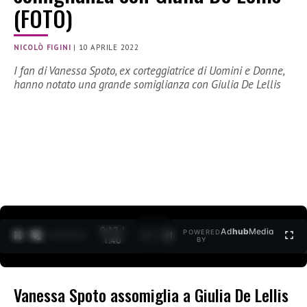
(FOTO)
NICOLÒ FIGINI
|
10 APRILE 2022
I fan di Vanessa Spoto, ex corteggiatrice di Uomini e Donne,
hanno notato una grande somiglianza con Giulia De Lellis
0:12 /
Ad
hub
Media
POWERED
1
/
2
1:40
BY
Vanessa Spoto assomiglia a Giulia De Lellis