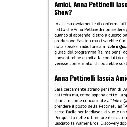
Amici, Anna Pettinelli las
Show?
In attesa ovviamente di conferme uffici
fatto che Anna Pettinelli non siederà p
quanto si apprende, dietro a questo pas
produzione Fascino ma ci sarebbe Carlo
nota speaker radiofonica a “
Tale e Qua
giurati del programma Rai ma bensì d
consentirebbe quindi alla conduttrice 
venisse confermato, chi potrebbe sost
Anna Pettinelli lascia Ami
Sarà certamente strano per i fan di “
A
cattedra ma, come appena detto, la sp
sbarcare come concorrente a “
Tale e 
prendere il posto della Pettinelli ad “
A
certo facile per Mediaset, ci vuole u
Per questo nelle ultime ore è uscito f
lasciato la Warner Bros. Discovery dop