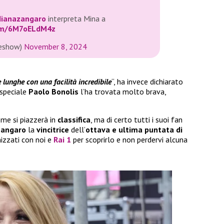
ianazangaro
interpreta Mina a
com/6M7oELdM4z
leshow)
November 8, 2024
e lunghe con una facilità incredibile
“, ha invece dichiarato
e speciale
Paolo Bonolis
l’ha trovata molto brava,
ome si piazzerà in
classifica
, ma di certo tutti i suoi fan
Zangaro
la
vincitrice
dell’
ottava e ultima puntata di
izzati con noi e
Rai 1
per scoprirlo e non perdervi alcuna