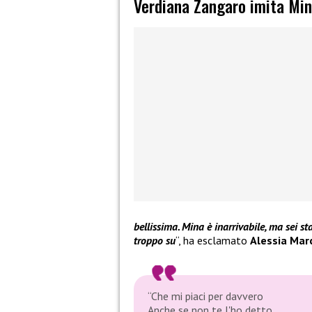
Verdiana Zangaro imita Mi
bellissima. Mina è inarrivabile, ma sei st
troppo su
“, ha esclamato
Alessia Mar
“Che mi piaci per davvero
Anche se non te l'ho detto