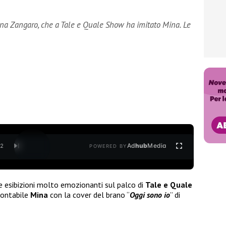
iana Zangaro, che a Tale e Quale Show ha imitato Mina. Le
Ad
hub
Media
/
2
POWERED BY
 esibizioni molto emozionanti sul palco di
Tale e Quale
montabile
Mina
con la cover del brano “
Oggi sono io
” di