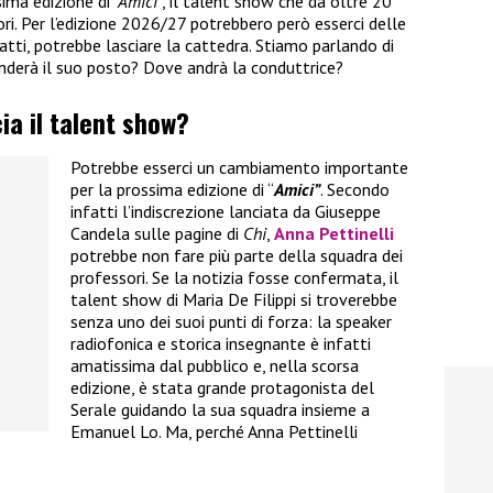
sima edizione di
“Amici
“, il talent show che da oltre 20
ori. Per l’edizione 2026/27 potrebbero però esserci delle
atti, potrebbe lasciare la cattedra. Stiamo parlando di
renderà il suo posto? Dove andrà la conduttrice?
cia il talent show?
Potrebbe esserci un cambiamento importante
per la prossima edizione di “
Amici”
. Secondo
infatti l’indiscrezione lanciata da Giuseppe
Candela sulle pagine di
Chi
,
Anna Pettinelli
potrebbe non fare più parte della squadra dei
professori. Se la notizia fosse confermata, il
talent show di Maria De Filippi si troverebbe
senza uno dei suoi punti di forza: la speaker
radiofonica e storica insegnante è infatti
amatissima dal pubblico e, nella scorsa
edizione, è stata grande protagonista del
Serale guidando la sua squadra insieme a
Emanuel Lo. Ma, perché Anna Pettinelli