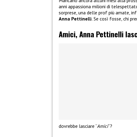
Mancano ancora alcuni mesi alla pros
anni appassiona milioni di telespettat
sorprese, una delle prof più amate, inf
Anna Pettinell
i. Se così fosse, chi p
Amici, Anna Pettinelli las
dovrebbe lasciare “
Amici
“?