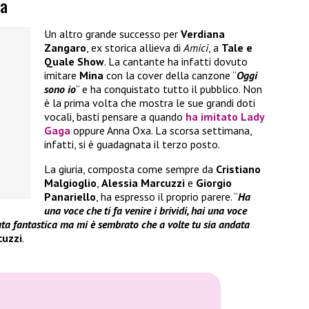
na
Un altro grande successo per
Verdiana
Zangaro
, ex storica allieva di
Amici
, a
Tale e
Quale Show
. La cantante ha infatti dovuto
imitare
Mina
con la cover della canzone “
Oggi
sono io
” e ha conquistato tutto il pubblico. Non
è la prima volta che mostra le sue grandi doti
vocali, basti pensare a quando
ha imitato Lady
Gaga
oppure Anna Oxa. La scorsa settimana,
infatti, si è guadagnata il terzo posto.
La giuria, composta come sempre da
Cristiano
Malgioglio
,
Alessia Marcuzzi
e
Giorgio
Panariello
, ha espresso il proprio parere. “
Ha
una voce che ti fa venire i brividi, hai una voce
ata fantastica
ma mi è sembrato che a volte tu sia andata
cuzzi
.