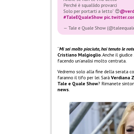
Perché è squallido provarci
Solo per portarti a letto” 😍
@verd
#TaleEQualeShow
pic.twitter.
— Tale e Quale Show (@taleequa
“
Mi sei molto piaciuta, hai tenuto le not
Cristiano Malgioglio
. Anche il giudic
facendo un’analisi molto centrata.
Vedremo solo alla fine della serata c
faranno il tifo per lei. Sarà
Verdiana 
Tale e Quale Show
? Rimanete sinton
news
.