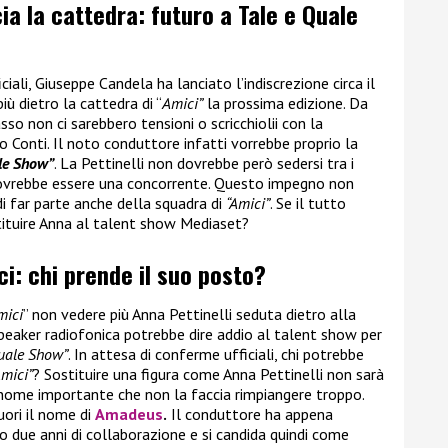
cia la cattedra: futuro a Tale e Quale
ali, Giuseppe Candela ha lanciato l’indiscrezione circa il
iù dietro la cattedra di “
Amici”
la prossima edizione. Da
so non ci sarebbero tensioni o scricchiolii con la
 Conti. Il noto conduttore infatti vorrebbe proprio la
le Show”
. La Pettinelli non dovrebbe però sedersi tra i
ovrebbe essere una concorrente. Questo impegno non
di far parte anche della squadra di
“Amici”
. Se il tutto
ituire Anna al talent show Mediaset?
ci: chi prende il suo posto?
mici
” non vedere più Anna Pettinelli seduta dietro alla
eaker radiofonica potrebbe dire addio al talent show per
Quale Show”
. In attesa di conferme ufficiali, chi potrebbe
mici”
? Sostituire una figura come Anna Pettinelli non sarà
n nome importante che non la faccia rimpiangere troppo.
uori il nome di
Amadeus
.
Il conduttore ha appena
o due anni di collaborazione e si candida quindi come