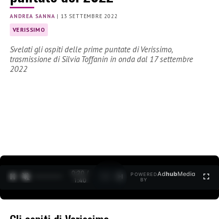
ANDREA SANNA
|
13 SETTEMBRE 2022
VERISSIMO
Svelati gli ospiti delle prime puntate di Verissimo,
trasmissione di Silvia Toffanin in onda dal 17 settembre
2022
0:20 /
Ad
hub
Media
POWERED
1
/
2
1:40
BY