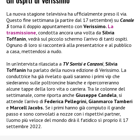
Gli ospiti di Verissimo
La nuova stagione televisiva ha ufficialmente preso il via.
Questo fine settimana (a partire dal 17 settembre) su
Canale
5
torna il doppio appuntamento con
Verissimo.
La
trasmissione
, condotta ancora una volta da
Silvia
Toffanin
, vedrà sul piccolo schermo l’arrivo di tanti ospiti.
Ognuno di loro si racconterà alla presentatrice e al pubblico
a casa, mettendosi a nudo.
In un’intervista rilasciata a
TV Sorrisi e Canzoni
,
Silvia
Toffanin
ha parlato della nuova edizione di Verissimo. La
conduttrice ha già rivelato quali saranno i primi vip che
siederanno sulle poltroncine bianche e ripercorreranno
alcune tappe della loro vita o carriera. Tra le colonne del
settimanale, come riporta anche
Giuseppe Candela
, si
attende l’arrivo di
Federica Pellegrini, Gianmarco Tamberi
e
Marcell Jacobs.
Se i primi hanno già compiuto il grande
passo e sono convolati a nozze con i rispettivi partner,
l’uomo più veloce del mondo dirà il fatidico sì proprio il 17
settembre 2022.