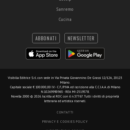
Sanremo
Cucina
ABBONATI
NEWSLETTER
Visibilia Editrice S.r.l.
con sede in Via Privata Giovannino De Grassi 12/12A, 20123
Milano.
Capitale sociale € 100.000,00 I.V. - C.F./P.IVA ed iscrizione alla C.C.I.A.A. di Milano
N.10269990965 - REA MI-2519578.
Novella 2000 © 2026. Iscritta al ROC con il n.37767. Tutti i diritti di proprietà
letteraria ed artistica riservati.
CONTATTI
PRIVACY E COOKIES POLICY