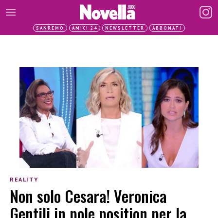
SANREMO
AMICI 24
NEWSLETTER
ABBONATI
REALITY
Non solo Cesara! Veronica
Gentili in pole position per la