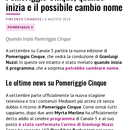
inizia e il possibile cambio nome
VINCENZO CHIANESE
|
6 AGOSTO 2025
POMERIGGIO 5
Quando inizia Pomeriggio Cinque
A settembre su Canale 5 partirà la nuova edizione di
Pomeriggio Cinque
, che vedrà la conduzione di
Gianluigi
Nuzzi
. In queste ore intanto è stato rivelato
quando inizia
il programma
, che a sorpresa
potrebbe cambiare nome
.
Le ultime news su Pomeriggio Cinque
A settembre parte ufficialmente la nuova stagione
televisiva e tra i contenuti Mediaset più attesi c’è senza
dubbio il ritorno di
Pomeriggio Cinque
. Come ormai tutti
sappiamo, dopo due anni
Myrta Merlino
ha ufficialmente
detto addio al celebre
programma
di Canale 5 e al suo
posto
è stato confermato l’arrivo di
Gianluigi Nuzzi
.