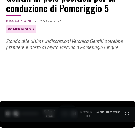
conduzione di Pomeriggio 5
NICOLÒ FIGINI
|
20 MARZO 2024
POMERIGGIO 5
Stando alle ultime indiscrezioni Veronica Gentili potrebbe
prendere il posto di Myrta Merlino a Pomeriggio Cinque
0:15 /
Ad
hub
Media
POWERED
1
/
2
1:40
BY