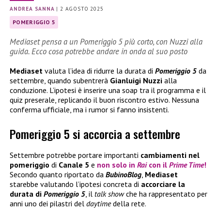
ANDREA SANNA
|
2 AGOSTO 2025
POMERIGGIO 5
Mediaset pensa a un Pomeriggio 5 più corto, con Nuzzi alla
guida. Ecco cosa potrebbe andare in onda al suo posto
Mediaset
valuta l’idea di ridurre la durata di
Pomeriggio 5
da
settembre, quando subentrerà
Gianluigi Nuzzi
alla
conduzione. L’ipotesi è inserire una soap tra il programma e il
quiz preserale, replicando il buon riscontro estivo. Nessuna
conferma ufficiale, ma i rumor si fanno insistenti.
Pomeriggio 5 si accorcia a settembre
Settembre
potrebbe
portare
importanti
cambiamenti nel
pomeriggio
di
Canale 5
e
non solo in
Rai
con il
Prime Time
!
Secondo quanto riportato da
BubinoBlog
,
Mediaset
starebbe valutando l’ipotesi concreta di
accorciare la
durata di
Pomeriggio 5
, il
talk show
che ha rappresentato per
anni uno dei pilastri del
daytime
della rete.