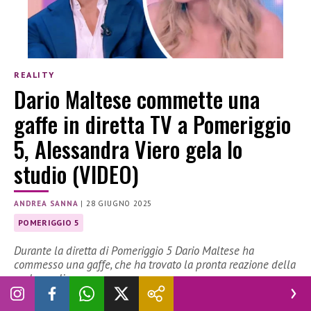
REALITY
Dario Maltese commette una
gaffe in diretta TV a Pomeriggio
5, Alessandra Viero gela lo
studio (VIDEO)
ANDREA SANNA
|
28 GIUGNO 2025
POMERIGGIO 5
Durante la diretta di Pomeriggio 5 Dario Maltese ha
commesso una gaffe, che ha trovato la pronta reazione della
padrona di casa
In diretta TV durante la puntata di
Pomeriggio 5
Dario