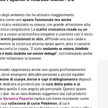
no degli ambienti che ha attirato maggiormente
nsata come uno
spazio funzionale ma anche
 è stato realizzato su misura, con grande attenzione alla
stetica complessiva. La
scelta cromatica ricade su un
sce a creare un’atmosfera elegante e coerente con il resto
faretti posizionati in alto
, diffonde una luce calda e
entre la struttura alterna ripiani aperti, ante e cassetti
racconta la coppia,
“È stata
realizzata su misura, listellata
ne è stata studiata nei minimi dettagli
”
, sottolineando anche
 che richiamano la boiserie.
a armadio rappresenta anche uno spazio profondamente
, dove emergono abitudini personali e piccoli equilibri
ecine di scarpe, borse e capi d’abbigliamento
disposti
è dedicata ai prodotti per la
cura della pelle e ai
dera quello il suo angolo più personale. Questo spazio
i due: da un lato Andreas suggerisce che tali prodotti
ro
Veronica Peparini
replica con ironia ricordando come
la sua
collezione di carte Pokémon
, di cui è
utta parete pensati per facilitare la scelta degli outfit e