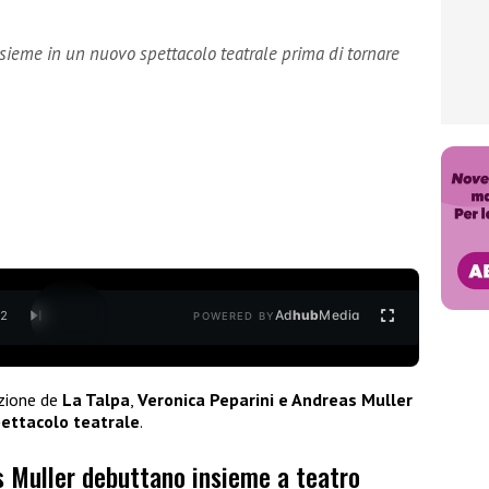
sieme in un nuovo spettacolo teatrale prima di tornare
Ad
hub
Media
/
2
POWERED BY
zione de
La Talpa
,
Veronica Peparini e Andreas Muller
ettacolo teatrale
.
s Muller debuttano insieme a teatro