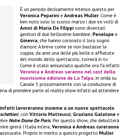
È un periodo decisamente intenso questo per
Veronica Peparini
e
Andreas Muller
. Come è
ben noto solo lo scorso marzo i due ex volti di
Amici di Maria De Filippi
sono diventati
genitori di due bellissime bambine,
Penelope
e
Ginevra
, che hanno coronato il loro sogno
d’amore. A breve come se non bastasse la
coppia, da anni una delle più belle e affiatate
del mondo dello spettacolo, tornerà in tv.
Come è stato annunciato qualche ora fa infatti
Veronica
e
Andreas
saranno nel cast della
nuovissima edizione de
La Talpa
, in onda su
Canale 5 prossimamente con la conduzione di
Prima di prendere parte al reality show infatti ad attendere
.
 infatti lavoreranno insieme a un nuovo spettacolo
schettieri
, con
Vittorio Matteucci
,
Graziano Galatone
e
lebre
Notre Dame De Paris
. Per questo show, che debutterà
re girerà l’Italia intera,
Veronica e Andreas cureranno
assicurate. Proprio in merito a questo progetto
Muller