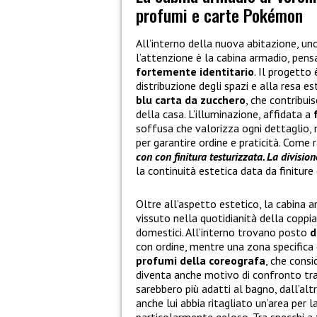
profumi e carte Pokémon
All’interno della nuova abitazione, u
l’attenzione è la cabina armadio, pe
fortemente identitario
. Il progetto
distribuzione degli spazi e alla resa e
blu carta da zucchero
, che contribui
della casa. L’illuminazione, affidata a
soffusa che valorizza ogni dettaglio, m
per garantire ordine e praticità. Come 
con con finitura testurizzata. La divisio
la continuità estetica data da finiture
Oltre all’aspetto estetico, la cabin
vissuto nella quotidianità della coppia
domestici. All’interno trovano posto
d
con ordine, mentre una zona specifica 
profumi della coreografa
, che consi
diventa anche motivo di confronto tra 
sarebbero più adatti al bagno, dall’alt
anche lui abbia ritagliato un’area per 
particolarmente geloso. Tra specchi a t