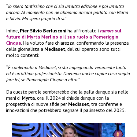
“
Io spero tantissimo che ci sia un’altra edizione e poi un’altra
ancora. Al momento non ne abbiamo ancora parlato con Maria
e Silvia. Ma spero proprio di sì
.”
Infine,
Pier Silvio Berlusconi
ha affrontato i
rumors
sul
futuro di
Myrta Merlino
e il suo ruolo a
Pomeriggio
Cinque
. Ha voluto fare chiarezza, confermando la presenza
della giornalista a
Mediaset
, del cui operato sono tutti
molto contenti:
“
È confermata a Mediaset, si sta impegnando veramente tanto
ed è un’ottima professionista. Dovremo anche capire cosa voglia
fare lei, se Pomeriggio Cinque o altro.
”
Da queste parole sembrerebbe che la palla dunque sia nelle
mani di
Myrta
, ora. Il 2024 si chiude dunque con la
prospettiva di nuove sfide per
Mediaset
, tra conferme e
innovazioni che potrebbero segnare il palinsesto del 2025.