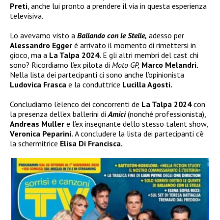
Preti
, anche lui pronto a prendere il via in questa esperienza
televisiva.
Lo avevamo visto a
Ballando con le Stelle,
adesso per
Alessandro Egger
è arrivato il momento di rimettersi in
gioco, ma a
La Talpa 2024.
E gli altri membri del cast chi
sono? Ricordiamo l’ex pilota di
Moto GP,
Marco Melandri.
Nella lista dei partecipanti ci sono anche l’opinionista
Ludovica Frasca
e la conduttrice
Lucilla Agosti.
Concludiamo l’elenco dei concorrenti de
La Talpa 2024
con
la presenza dell’ex ballerini di
Amici
(nonché professionista),
Andreas Muller
e l’ex insegnante dello stesso talent show,
Veronica Peparini.
A concludere la lista dei partecipanti c’è
la schermitrice
Elisa Di Francisca.