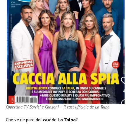
Copertina TV Sorrisi e Canzoni – il cast ufficiale de La Talpa
Che ve ne pare del
cast
de
La Talpa
?