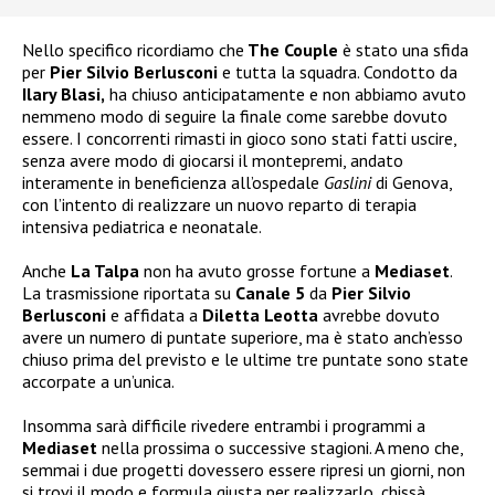
Nello specifico ricordiamo che
The Couple
è stato una sfida
per
Pier Silvio Berlusconi
e tutta la squadra. Condotto da
Ilary Blasi,
ha chiuso anticipatamente e non abbiamo avuto
nemmeno modo di seguire la finale come sarebbe dovuto
essere. I concorrenti rimasti in gioco sono stati fatti uscire,
senza avere modo di giocarsi il montepremi, andato
interamente in beneficienza all’ospedale
Gaslini
di Genova,
con l’intento di realizzare un nuovo reparto di terapia
intensiva pediatrica e neonatale.
Anche
La Talpa
non ha avuto grosse fortune a
Mediaset
.
La trasmissione riportata su
Canale 5
da
Pier Silvio
Berlusconi
e affidata a
Diletta Leotta
avrebbe dovuto
avere un numero di puntate superiore, ma è stato anch’esso
chiuso prima del previsto e le ultime tre puntate sono state
accorpate a un’unica.
Insomma sarà difficile rivedere entrambi i programmi a
Mediaset
nella prossima o successive stagioni. A meno che,
semmai i due progetti dovessero essere ripresi un giorni, non
si trovi il modo e formula giusta per realizzarlo, chissà.