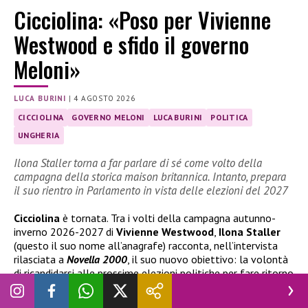
Cicciolina: «Poso per Vivienne
Westwood e sfido il governo
Meloni»
LUCA BURINI
|
4 AGOSTO 2026
CICCIOLINA
GOVERNO MELONI
LUCA BURINI
POLITICA
UNGHERIA
Ilona Staller torna a far parlare di sé come volto della
campagna della storica maison britannica. Intanto, prepara
il suo rientro in Parlamento in vista delle elezioni del 2027
Cicciolina
è tornata. Tra i volti della campagna autunno-
inverno 2026-2027 di
Vivienne Westwood
,
Ilona Staller
(questo il suo nome all’anagrafe) racconta, nell’intervista
rilasciata a
Novella 2000
, il suo nuovo obiettivo: la volontà
di ricandidarsi alle prossime elezioni politiche per fare ritorno
in Parlamento, dopo l’esperienza da deputata nella X
legislatura, tra il 1987 e il 1992.