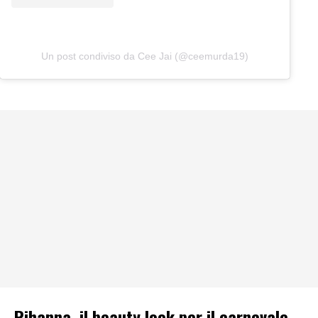
Un post condiviso da Cee Jai (@ceemurda19)
Rihanna, il beauty look per il carnevale