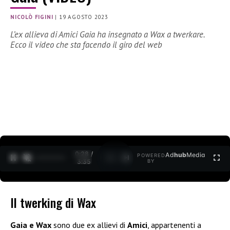
NICOLÒ FIGINI
|
19 AGOSTO 2023
L’ex allieva di Amici Gaia ha insegnato a Wax a twerkare.
Ecco il video che sta facendo il giro del web
0:30 /
Ad
hub
Media
POWERED
1
/
2
3:35
BY
Il twerking di Wax
Gaia e Wax
sono due ex allievi di
Amici
, appartenenti a