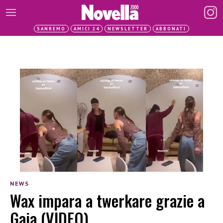
SANREMO
AMICI 24
NEWSLETTER
ABBONATI
NEWS
Wax impara a twerkare grazie a
Gaia (VIDEO)