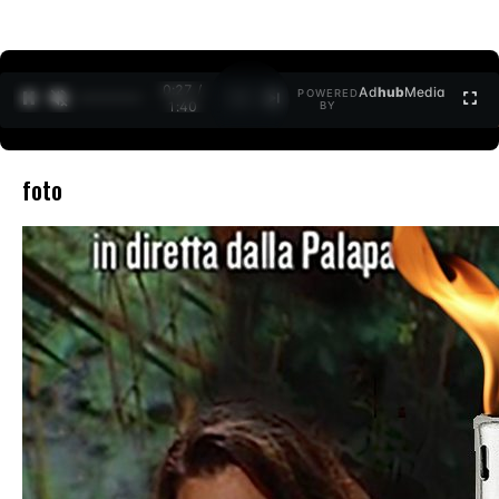
0:27 /
Ad
hub
Media
POWERED
1
/
2
1:40
BY
foto