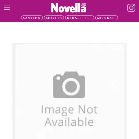
SANREMO
AMICI 24
NEWSLETTER
ABBONATI