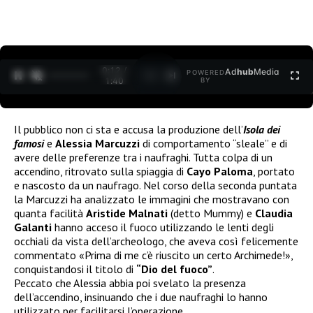
0:12 /
Ad
hub
Media
POWERED
1
/
2
1:40
BY
Il pubblico non ci sta e accusa la produzione dell’
Isola dei
famosi
e
Alessia Marcuzzi
di comportamento “sleale” e di
avere delle preferenze tra i naufraghi. Tutta colpa di un
accendino, ritrovato sulla spiaggia di
Cayo Paloma
, portato
e nascosto da un naufrago. Nel corso della seconda puntata
la Marcuzzi ha analizzato le immagini che mostravano con
quanta facilità
Aristide Malnati
(detto Mummy) e
Claudia
Galanti
hanno acceso il fuoco utilizzando le lenti degli
occhiali da vista dell’archeologo, che aveva così felicemente
commentato «Prima di me c’è riuscito un certo Archimede!»,
conquistandosi il titolo di
“Dio del fuoco”
.
Peccato che Alessia abbia poi svelato la presenza
dell’accendino, insinuando che i due naufraghi lo hanno
utilizzato per facilitarsi l’operazione.