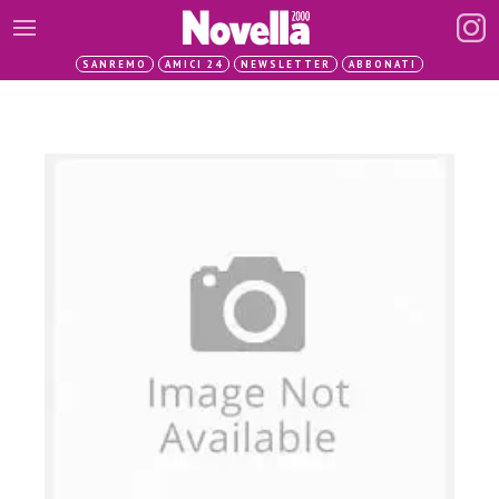
SANREMO
AMICI 24
NEWSLETTER
ABBONATI