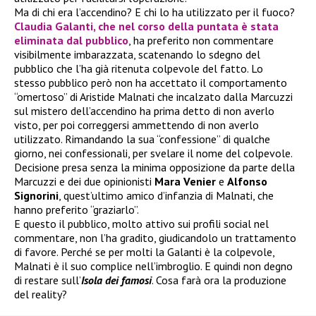
Ma di chi era l’accendino? E chi lo ha utilizzato per il fuoco?
Claudia Galanti, che nel corso della puntata è stata
eliminata dal pubblico
, ha preferito non commentare
visibilmente imbarazzata, scatenando lo sdegno del
pubblico che l’ha già ritenuta colpevole del fatto. Lo
stesso pubblico però non ha accettato il comportamento
“omertoso” di Aristide Malnati che incalzato dalla Marcuzzi
sul mistero dell’accendino ha prima detto di non averlo
visto, per poi correggersi ammettendo di non averlo
utilizzato. Rimandando la sua “confessione” di qualche
giorno, nei confessionali, per svelare il nome del colpevole.
Decisione presa senza la minima opposizione da parte della
Marcuzzi e dei due opinionisti
Mara Venier
e
Alfonso
Signorini
, quest’ultimo amico d’infanzia di Malnati, che
hanno preferito “graziarlo”.
E questo il pubblico, molto attivo sui profili social nel
commentare, non l’ha gradito, giudicandolo un trattamento
di favore. Perché se per molti la Galanti è la colpevole,
Malnati è il suo complice nell’imbroglio. E quindi non degno
di restare sull’
Isola dei famosi
. Cosa farà ora la produzione
del reality?