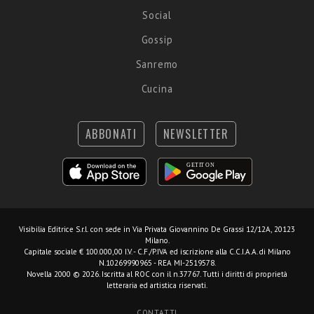
Social
Gossip
Sanremo
Cucina
ABBONATI
NEWSLETTER
Visibilia Editrice S.r.l.
con sede in Via Privata Giovannino De Grassi 12/12A, 20123
Milano.
Capitale sociale € 100.000,00 I.V. - C.F./P.IVA ed iscrizione alla C.C.I.A.A. di Milano
N.10269990965 - REA MI-2519578.
Novella 2000 © 2026. Iscritta al ROC con il n.37767. Tutti i diritti di proprietà
letteraria ed artistica riservati.
CONTATTI