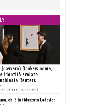
 È?
è (davvero) Banksy: nome,
 e identità svelata
’inchiesta Reuters
IA CIOTTI | 13 GIUGNO 2026
ma, chi è la fidanzata Lodovica
rini