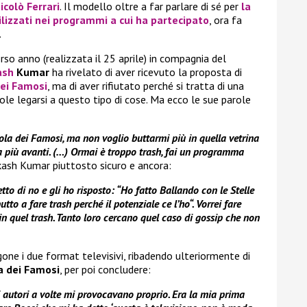
icolò Ferrari
. Il modello oltre a far parlare di sé per
la
ilizzati nei programmi a cui ha partecipato
, ora fa
.
orso anno (realizzata il 25 aprile) in compagnia del
ash
Kumar
ha rivelato di aver ricevuto la proposta di
dei Famosi
, ma di aver rifiutato perché si tratta di una
ole legarsi a questo tipo di cose. Ma ecco le sue parole
sola dei Famosi, ma non voglio buttarmi più in quella vetrina
 va più avanti. (…) Ormai è troppo trash, fai un programma
kash Kumar piuttosto sicuro e ancora:
to di no e gli ho risposto: “Ho fatto Ballando con le Stelle
tto a fare trash perché il potenziale ce l’ho“. Vorrei fare
 in quel trash. Tanto loro cercano quel caso di gossip che non
one i due format televisivi, ribadendo ulteriormente di
la dei Famosi
, per poi concludere:
i autori a volte mi provocavano proprio. Era la mia prima