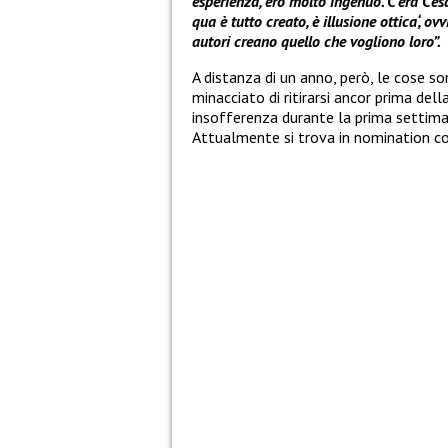
esperienza, ero molto ingenuo. C’era Ces
qua è tutto creato, è illusione ottica‘, o
autori creano quello che vogliono loro”.
A distanza di un anno, però, le cose 
minacciato di ritirarsi ancor prima dell
insofferenza durante la prima settim
Attualmente si trova in nomination c