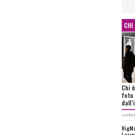
CHI
Chi 
foto
dall
LUCREZ
BigMa
Lazze