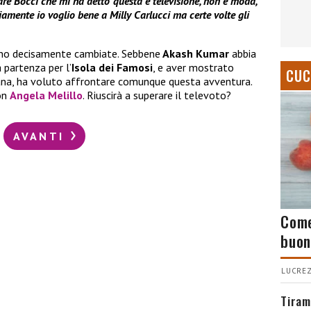
are Bocci che mi ha detto ‘questa è televisione, non è moda,
vviamente io voglio bene a Milly Carlucci ma certe volte gli
sono decisamente cambiate. Sebbene
Akash Kumar
abbia
a partenza per l’
Isola dei Famosi
, e aver mostrato
CUC
ana, ha voluto affrontare comunque questa avventura.
on
Angela Melillo
. Riuscirà a superare il televoto?
AVANTI
Come
buon
LUCREZ
Tiram