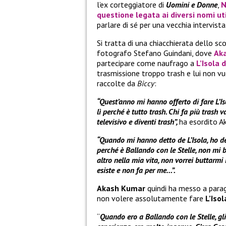
l’ex corteggiatore di
Uomini e Donne
,
N
questione legata ai diversi nomi ut
parlare di sé per una vecchia intervista
Si tratta di una chiacchierata dello sc
fotografo Stefano Guindani, dove
Ak
partecipare come naufrago a
L’Isola 
trasmissione troppo trash e lui non vu
raccolte da
Biccy
:
“Quest’anno mi hanno offerto di fare L’I
lì perché è tutto trash. Chi fa più trash
televisivo e diventi trash”,
ha esordito A
“Quando mi hanno detto de L’Isola, ho det
perché è Ballando con le Stelle, non mi bu
altro nella mia vita, non vorrei buttarmi
esiste e non fa per me…”.
Akash Kumar
quindi ha messo a parag
non volere assolutamente fare
L’Iso
“
Quando ero a Ballando con le Stelle, gl