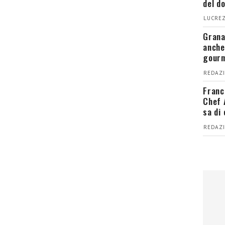
del d
LUCREZ
Grana
anche
gour
REDAZI
Franc
Chef 
sa di
REDAZI