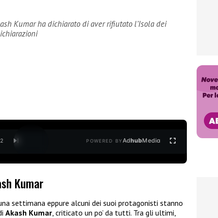
ash Kumar ha dichiarato di aver rifiutato l’Isola dei
ichiarazioni
Ad
hub
Media
/
2
POWERED BY
kash Kumar
una settimana eppure alcuni dei suoi protagonisti stanno
di
Akash Kumar
, criticato un po’ da tutti. Tra gli ultimi,