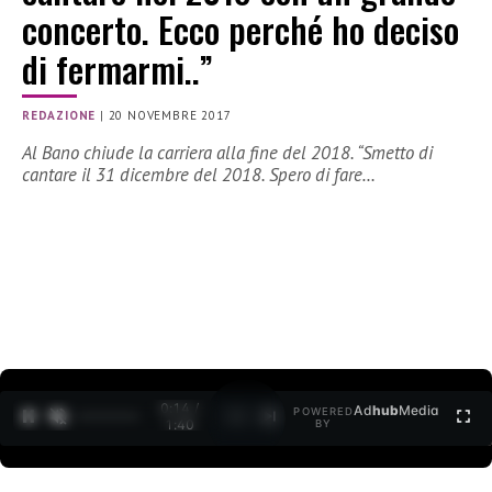
concerto. Ecco perché ho deciso
di fermarmi..”
REDAZIONE
|
20 NOVEMBRE 2017
Al Bano chiude la carriera alla fine del 2018. “Smetto di
cantare il 31 dicembre del 2018. Spero di fare…
0:15 /
Ad
hub
Media
POWERED
1
/
2
1:40
BY