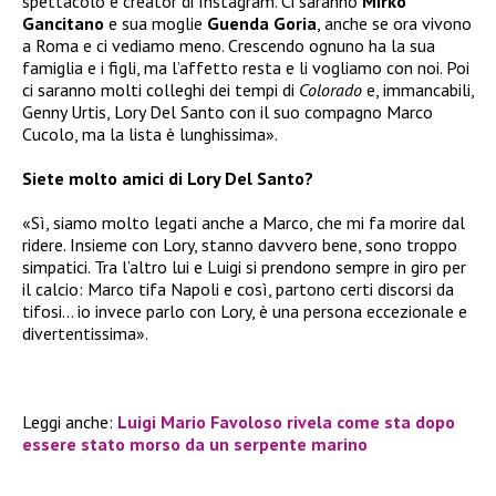
spettacolo e creator di Instagram. Ci saranno
Mirko
Gancitano
e sua moglie
Guenda Goria
, anche se ora vivono
a Roma e ci vediamo meno. Crescendo ognuno ha la sua
famiglia e i figli, ma l’affetto resta e li vogliamo con noi. Poi
ci saranno molti colleghi dei tempi di
Colorado
e, immancabili,
Genny Urtis, Lory Del Santo con il suo compagno Marco
Cucolo, ma la lista è lunghissima».
Siete molto amici di Lory Del Santo?
«Sì, siamo molto legati anche a Marco, che mi fa morire dal
ridere. Insieme con Lory, stanno davvero bene, sono troppo
simpatici. Tra l’altro lui e Luigi si prendono sempre in giro per
il calcio: Marco tifa Napoli e così, partono certi discorsi da
tifosi… io invece parlo con Lory, è una persona eccezionale e
divertentissima».
Leggi anche:
Luigi Mario Favoloso rivela come sta dopo
essere stato morso da un serpente marino