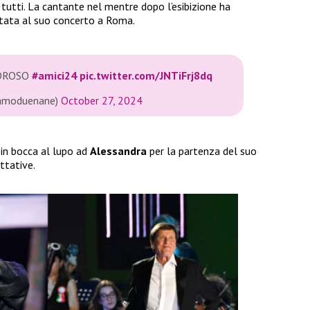
tutti. La cantante nel mentre dopo l’esibizione ha
itata al suo concerto a Roma.
MOROSO
#amici24
pic.twitter.com/JNTiFrj8dq
amoduenane)
October 27, 2024
in bocca al lupo ad
Alessandra
per la partenza del suo
ttative.