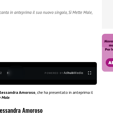
anta in anteprima il suo nuovo singolo, Si Mette Male,
Ad
hub
Media
/
2
POWERED BY
lessandra Amoroso
, che ha presentato in anteprima il
e Male
.
Alessandra Amoroso