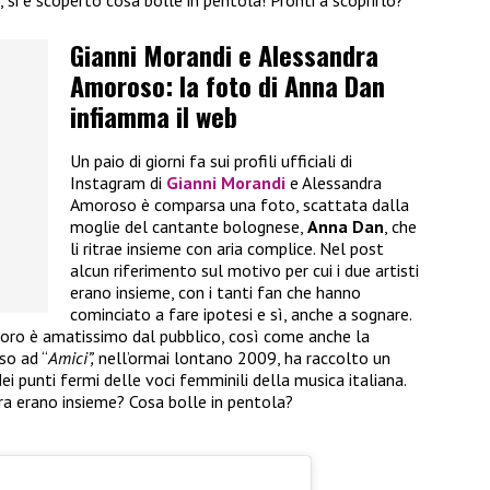
, si è scoperto cosa bolle in pentola! Pronti a scoprirlo?
Gianni Morandi e Alessandra
Amoroso: la foto di Anna Dan
infiamma il web
Un paio di giorni fa sui profili ufficiali di
Instagram di
Gianni Morandi
e Alessandra
Amoroso è comparsa una foto, scattata dalla
moglie del cantante bolognese,
Anna Dan
, che
li ritrae insieme con aria complice. Nel post
alcun riferimento sul motivo per cui i due artisti
erano insieme, con i tanti fan che hanno
cominciato a fare ipotesi e sì, anche a sognare.
doro è amatissimo dal pubblico, così come anche la
so ad “
Amici”,
nell’ormai lontano 2009, ha raccolto un
ei punti fermi delle voci femminili della musica italiana.
ra erano insieme? Cosa bolle in pentola?