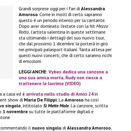
Grandi sorprese oggi per i fan di
Alessandra
Amoroso
. Come in molti di certo sapranno
questo è un periodo intenso per la cantante.
Dopo aver dominato l’estate con la hit
Mezzo
Rotto
, l’artista salentina in queste settimane
sta ultimando i dettagli del suo nuovo tour,
che dal prossimo 1 dicembre la porterà in giro
nei principali palasport italiani. Tanta attesa per
questi nuovi concerti, che di certo saranno ricchi
di emozioni.
LEGGI ANCHE
:
Vybes dedica una canzone a
una sua amica morta, Rudy non riesce a
trattenere le lacrime (VIDEO)
a a casa ed
è arrivata nello studio di
Amici 24
in
lent show di
Maria De Filippi
. La
Amoroso
ha così
vo singolo
, intitolato
Si Mette Male
. La canzone, scritta
mo
1 novembre
su tutte le piattaforme digitali e
ntone.
o commentando il
nuovo singolo
di
Alessandra Amoroso
,