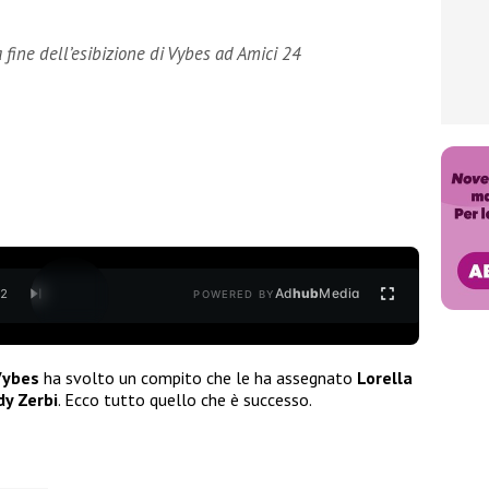
 fine dell’esibizione di Vybes ad Amici 24
Ad
hub
Media
/
2
POWERED BY
Vybes
ha svolto un compito che le ha assegnato
Lorella
dy Zerbi
. Ecco tutto quello che è successo.