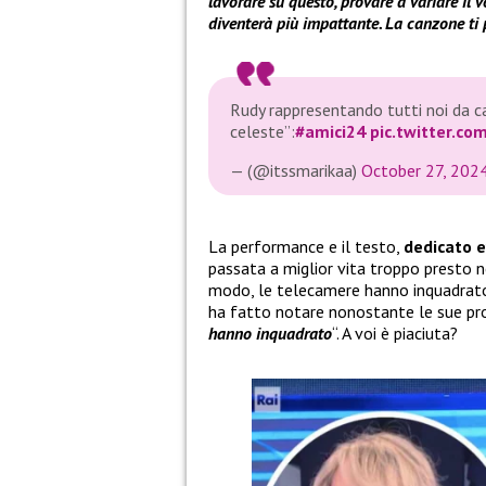
lavorare su questo, provare a variare il v
diventerà più impattante. La canzone ti 
Rudy rappresentando tutti noi da 
celeste”:
#amici24
pic.twitter.c
— (@itssmarikaa)
October 27, 202
La performance e il testo,
dedicato e
passata a miglior vita troppo presto n
modo, le telecamere hanno inquadra
ha fatto notare nonostante le sue pro
hanno inquadrato
“. A voi è piaciuta?