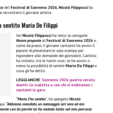
te
del
Festival di Sanremo 2026, Nicolò Filippucci
ha
a raccontato il giovane artista.
a sentito Maria De Filippi
Ieri
Nicolò Filippucci
ha vinto la categorie
Nuove proposte
al
Festival di Sanremo 2026
e,
come da prassi, il giovane cantante ha avuto il
piacere di presentarsi in sala stampa per
rispondere alle domande dei giornalisti. L’artista
ha svelato, tra le tante cose, se ha avuto o
meno la possibilità di sentire
Maria De Filippi
e
cosa gli ha detto.
LEGGI ANCHE
:
Sanremo 2026 quarta serata
duetti: la scaletta e con chi si esibiranno i
cantanti in gara
“Maria l’ho sentita
“
, ha spiegato
Nicolò
mpa.
“Abbiamo mandato un messaggio ieri sera ed era
arole con lei perché mi ha aiutato tanto nel mio percorso