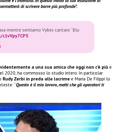
olume e l’intensità. In questo modo la tua esibizione di
permetterà di scrivere barre più profonde”.
casa mentre sentiamo Vybes cantare “Blu
om/c1vVpy7CP5
4
videntemente a una sua amica che oggi non c’è più
e
el 2020, ha commosso lo studio intero. In particolar
to
Rudy Zerbi
in preda alle lacrime
e Maria De Filippi lo
teste: “
Questo è il mio lavoro, metti che gli operatori ti