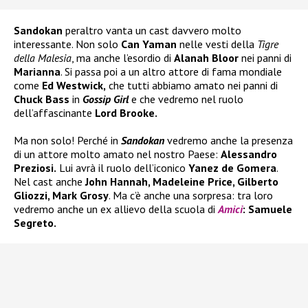
Sandokan
peraltro vanta un cast davvero molto
interessante. Non solo
Can Yaman
nelle vesti della
Tigre
della Malesia
, ma anche l’esordio di
Alanah Bloor
nei panni di
Marianna
. Si passa poi a un altro attore di fama mondiale
come
Ed Westwick,
che tutti abbiamo amato nei panni di
Chuck Bass
in
Gossip Girl
e che vedremo nel ruolo
dell’affascinante
Lord Brooke.
Ma non solo! Perché in
Sandokan
vedremo anche la presenza
di un attore molto amato nel nostro Paese:
Alessandro
Preziosi.
Lui avrà il ruolo dell’iconico
Yanez de Gomera
.
Nel cast anche
John Hannah, Madeleine Price, Gilberto
Gliozzi, Mark Grosy
. Ma c’è anche una sorpresa: tra loro
vedremo anche un ex allievo della scuola di
Amici
: Samuele
Segreto.