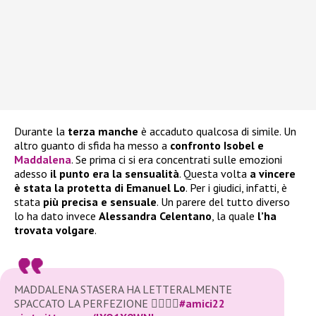
Durante la
terza manche
è accaduto qualcosa di simile. Un
altro guanto di sfida ha messo a
confronto Isobel e
Maddalena
. Se prima ci si era concentrati sulle emozioni
adesso
il punto era la sensualità
. Questa volta
a vincere
è stata la protetta di Emanuel Lo
. Per i giudici, infatti, è
stata
più precisa e sensuale
. Un parere del tutto diverso
lo ha dato invece
Alessandra Celentano
, la quale
l’ha
trovata volgare
.
MADDALENA STASERA HA LETTERALMENTE
SPACCATO LA PERFEZIONE 🙇‍♀️🙇‍♀️
#amici22