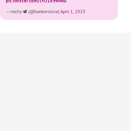
pic.twitter.com/lYO1X9WNIu
— michy 🕊️ (@hankerslove)
April 1, 2023