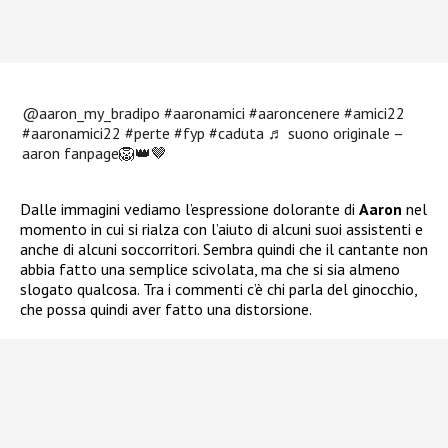
@aaron_my_bradipo
#aaronamici
#aaroncenere
#amici22
#aaronamici22
#perte
#fyp
#caduta
♬ suono originale –
aaron fanpage🦁👑🤎
Dalle immagini vediamo l’espressione dolorante di
Aaron
nel
momento in cui si rialza con l’aiuto di alcuni suoi assistenti e
anche di alcuni soccorritori. Sembra quindi che il cantante non
abbia fatto una semplice scivolata, ma che si sia almeno
slogato qualcosa. Tra i commenti c’è chi parla del ginocchio,
che possa quindi aver fatto una distorsione.