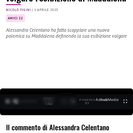
NICOLÒ FIGINI
|
1 APRILE 2023
AMICI 22
Alessandra Celentano ha fatto scoppiare una nuova
polemica su Maddalena definendo la sua esibizione volgare
0:11 /
Ad
hub
Media
POWERED
1
/
2
1:40
BY
Il commento di Alessandra Celentano