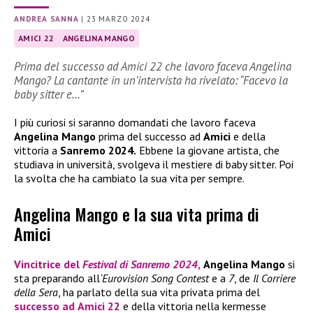
ANDREA SANNA
|
23 MARZO 2024
AMICI 22
ANGELINA MANGO
Prima del successo ad Amici 22 che lavoro faceva Angelina
Mango? La cantante in un’intervista ha rivelato: “Facevo la
baby sitter e…”
I più curiosi si saranno domandati che lavoro faceva
Angelina Mango
prima del successo ad
Amici
e della
vittoria a
Sanremo 2024.
Ebbene la giovane artista, che
studiava in università, svolgeva il mestiere di baby sitter. Poi
la svolta che ha cambiato la sua vita per sempre.
Angelina Mango e la sua vita prima di
Amici
Vincitrice del
Festival di Sanremo 2024
,
Angelina Mango
si
sta preparando all
‘Eurovision Song Contest
e a
7
, de
Il Corriere
della Sera
, ha parlato della sua vita privata prima del
successo ad
Amici 22
e della vittoria nella kermesse