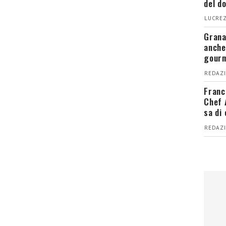
del d
LUCREZ
Grana
anche
gour
REDAZI
Franc
Chef 
sa di
REDAZI