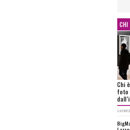
CHI
Chi 
foto
dall
LUCREZ
BigMa
Lazze