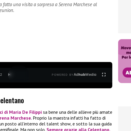
 fatto una visita a sorpresa a Serena Marchese al
reunion.
Ad
hub
Media
/
2
POWERED BY
Celentano
i di Maria De Filippi
sa bene una delle allieve più amate
rena Marchese
. Proprio la maestra infatti ha fatto di
un posto all’interno del talent show, e sotto la sua guida
 semifinale. Ma non solo.
Sempre grazie alla
Celentano
,