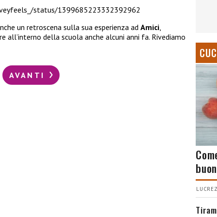
arveyfeels_/status/1399685223332392962
nche un retroscena sulla sua esperienza ad
Amici
,
 all’interno della scuola anche alcuni anni fa. Rivediamo
CUC
AVANTI
Come
buon
LUCREZ
Tiram