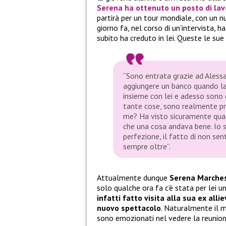
Serena
ha ottenuto un posto di lav
partirà per un tour mondiale, con un 
giorno fa, nel corso di un’intervista, 
subito ha creduto in lei. Queste le sue 
“Sono entrata grazie ad Aless
aggiungere un banco quando la 
insieme con lei e adesso sono 
tante cose, sono realmente pro
me? Ha visto sicuramente qual
che una cosa andava bene. Io 
perfezione, il fatto di non sen
sempre oltre”.
Attualmente dunque
Serena Marche
solo qualche ora fa c’è stata per lei 
infatti fatto visita alla sua ex all
nuovo spettacolo
. Naturalmente il m
sono emozionati nel vedere la reunio