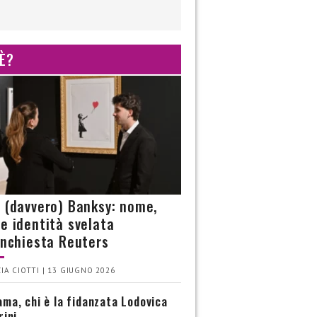
 È?
è (davvero) Banksy: nome,
 e identità svelata
’inchiesta Reuters
IA CIOTTI | 13 GIUGNO 2026
ma, chi è la fidanzata Lodovica
rini