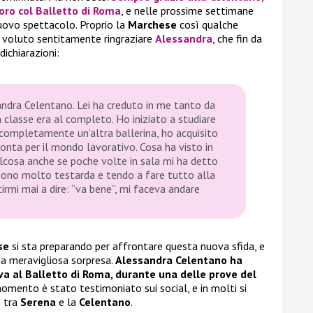
oro col
Balletto di Roma
, e nelle prossime settimane
nuovo spettacolo. Proprio la
Marchese
così qualche
ha voluto sentitamente ringraziare
Alessandra
, che fin da
dichiarazioni:
andra Celentano. Lei ha creduto in me tanto da
classe era al completo. Ho iniziato a studiare
completamente un’altra ballerina, ho acquisito
nta per il mondo lavorativo. Cosa ha visto in
cosa anche se poche volte in sala mi ha detto
sono molto testarda e tendo a fare tutto alla
tirmi mai a dire: “va bene”, mi faceva andare
se
si sta preparando per affrontare questa nuova sfida, e
una meravigliosa sorpresa.
Alessandra Celentano ha
ieva al Balletto di Roma, durante una delle prove del
omento è stato testimoniato sui social, e in molti si
n tra
Serena
e la
Celentano
.