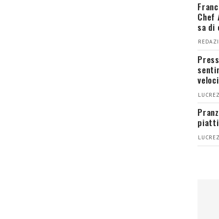
Franc
Chef 
sa di
REDAZI
Press
senti
veloci
LUCREZ
Pranz
piatt
LUCREZ