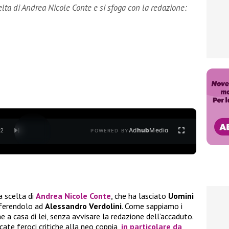
lta di Andrea Nicole Conte e si sfoga con la redazione:
Ad
hub
Media
/
2
POWERED BY
a scelta di
Andrea Nicole Conte
, che ha lasciato
Uomini
eferendolo ad
Alessandro Verdolini
. Come sappiamo i
 a casa di lei, senza avvisare la redazione dell’accaduto.
te feroci critiche alla neo coppia,
in particolare da