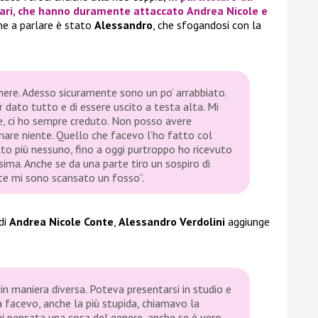
ari
, che hanno duramente attaccato
Andrea Nicole
e
one a parlare è stato
Alessandro
, che sfogandosi con la
ere. Adesso sicuramente sono un po’ arrabbiato.
 dato tutto e di essere uscito a testa alta. Mi
 ci ho sempre creduto. Non posso avere
inare niente. Quello che facevo l’ho fatto col
to più nessuno, fino a oggi purtroppo ho ricevuto
sima. Anche se da una parte tiro un sospiro di
te mi sono scansato un fosso”.
di
Andrea Nicole Conte
,
Alessandro Verdolini
aggiunge
 in maniera diversa. Poteva presentarsi in studio e
sa facevo, anche la più stupida, chiamavo la
mai pensata una cosa del genere, anche se è vero