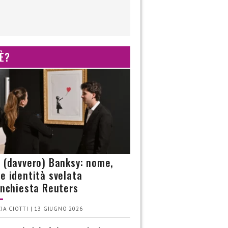
 È?
è (davvero) Banksy: nome,
 e identità svelata
’inchiesta Reuters
IA CIOTTI | 13 GIUGNO 2026