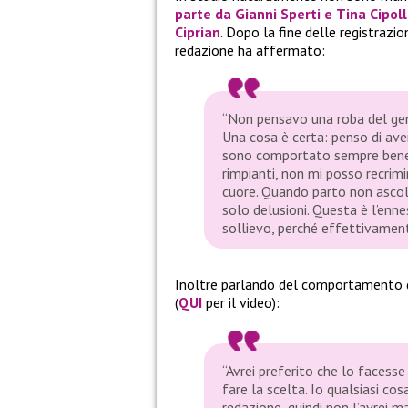
parte da
Gianni Sperti
e
Tina Cipoll
Ciprian
. Dopo la fine delle registrazi
redazione ha affermato:
“Non pensavo una roba del gen
Una cosa è certa: penso di aver
sono comportato sempre bene,
rimpianti, non mi posso recrim
cuore. Quando parto non ascol
solo delusioni. Questa è l’enne
sollievo, perché effettivamen
Inoltre parlando del comportamento 
(
QUI
per il video):
“Avrei preferito che lo facesse
fare la scelta. Io qualsiasi co
redazione, quindi non l’avrei 