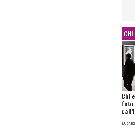
CHI
Chi 
foto
dall
LUCREZ