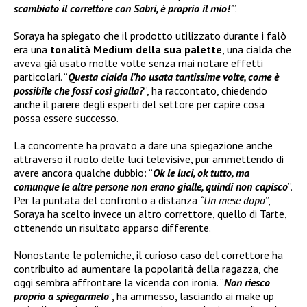
scambiato il correttore con Sabri, è proprio il mio!
’
”.
Soraya ha spiegato che il prodotto utilizzato durante i falò
era una
tonalità Medium della sua palette
, una cialda che
aveva già usato molte volte senza mai notare effetti
particolari. “
Questa cialda l’ho usata tantissime volte, come è
possibile che fossi così gialla?
”, ha raccontato, chiedendo
anche il parere degli esperti del settore per capire cosa
possa essere successo.
La concorrente ha provato a dare una spiegazione anche
attraverso il ruolo delle luci televisive, pur ammettendo di
avere ancora qualche dubbio: “
Ok le luci, ok tutto, ma
comunque le altre persone non erano gialle, quindi non capisco
”.
Per la puntata del confronto a distanza
“Un mese dopo
”,
Soraya ha scelto invece un altro correttore, quello di Tarte,
ottenendo un risultato apparso differente.
Nonostante le polemiche, il curioso caso del correttore ha
contribuito ad aumentare la popolarità della ragazza, che
oggi sembra affrontare la vicenda con ironia. “
Non riesco
proprio a spiegarmelo
”, ha ammesso, lasciando ai make up