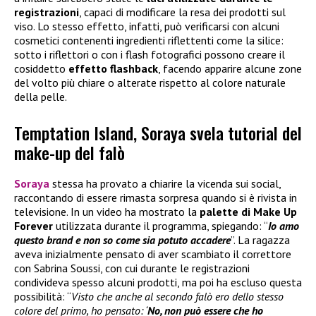
registrazioni
, capaci di modificare la resa dei prodotti sul
viso. Lo stesso effetto, infatti, può verificarsi con alcuni
cosmetici contenenti ingredienti riflettenti come la silice:
sotto i riflettori o con i flash fotografici possono creare il
cosiddetto
effetto flashback
, facendo apparire alcune zone
del volto più chiare o alterate rispetto al colore naturale
della pelle.
Temptation Island, Soraya svela tutorial del
make-up del falò
Soraya
stessa ha provato a chiarire la vicenda sui social,
raccontando di essere rimasta sorpresa quando si è rivista in
televisione. In un video ha mostrato la
palette di
Make Up
Forever
utilizzata durante il programma, spiegando: “
Io amo
questo brand e non so come sia potuto accadere
”. La ragazza
aveva inizialmente pensato di aver scambiato il correttore
con Sabrina Soussi, con cui durante le registrazioni
condivideva spesso alcuni prodotti, ma poi ha escluso questa
possibilità: “
Visto che anche al secondo falò ero dello stesso
colore del primo, ho pensato: ‘
No, non può essere che ho