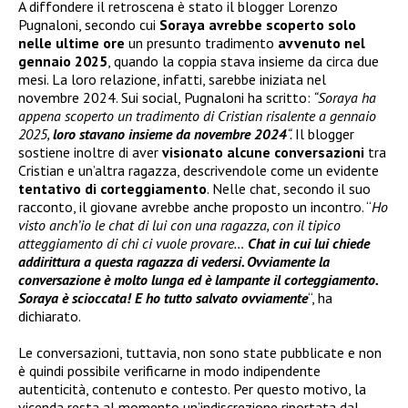
A diffondere il retroscena è stato il blogger Lorenzo
Pugnaloni, secondo cui
Soraya avrebbe scoperto solo
nelle ultime ore
un presunto tradimento
avvenuto nel
gennaio 2025
, quando la coppia stava insieme da circa due
mesi. La loro relazione, infatti, sarebbe iniziata nel
novembre 2024. Sui social, Pugnaloni ha scritto:
“Soraya ha
appena scoperto un tradimento di Cristian risalente a gennaio
2025,
loro stavano insieme da novembre 2024
“.
Il blogger
sostiene inoltre di aver
visionato alcune conversazioni
tra
Cristian e un’altra ragazza, descrivendole come un evidente
tentativo di corteggiamento
. Nelle chat, secondo il suo
racconto, il giovane avrebbe anche proposto un incontro. “
Ho
visto anch’io le chat di lui con una ragazza, con il tipico
atteggiamento di chi ci vuole provare…
Chat in cui lui chiede
addirittura a questa ragazza di vedersi. Ovviamente la
conversazione è molto lunga ed è lampante il corteggiamento.
Soraya è scioccata! E ho tutto salvato ovviamente
“, ha
dichiarato.
Le conversazioni, tuttavia, non sono state pubblicate e non
è quindi possibile verificarne in modo indipendente
autenticità, contenuto e contesto. Per questo motivo, la
vicenda resta al momento un’indiscrezione riportata dal