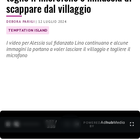
scappare dal villaggio
DEBORA PARIGI
|
12 LUGLIO 2024
TEMPTATION ISLAND
I video per Alessia sul fidanzato Lino continuano e alcune
immagini la portano a voler lasciare il villaggio e togliere il
microfono
0:28 /
Ad
hub
Media
POWERED
1
/
2
3:35
BY