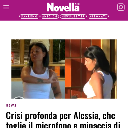
SANREMO
AMICI 24
NEWSLETTER
ABBONATI
NEWS
Crisi profonda per Alessia, che
toglie il microfono e minaccia di