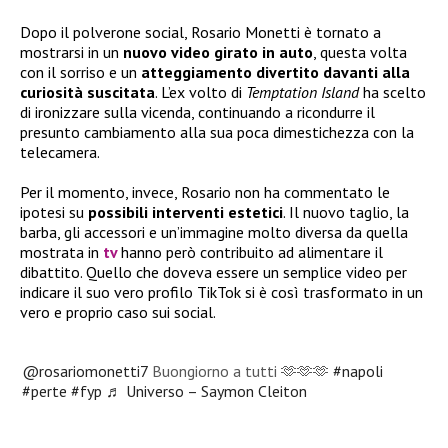
Dopo il polverone social, Rosario Monetti è tornato a
mostrarsi in un
nuovo video girato in auto
, questa volta
con il sorriso e un
atteggiamento divertito davanti alla
curiosità suscitata
. L’ex volto di
Temptation Island
ha scelto
di ironizzare sulla vicenda, continuando a ricondurre il
presunto cambiamento alla sua poca dimestichezza con la
telecamera.
Per il momento, invece, Rosario non ha commentato le
ipotesi su
possibili interventi estetici
. Il nuovo taglio, la
barba, gli accessori e un’immagine molto diversa da quella
mostrata in
tv
hanno però contribuito ad alimentare il
dibattito. Quello che doveva essere un semplice video per
indicare il suo vero profilo TikTok si è così trasformato in un
vero e proprio caso sui social.
@rosariomonetti7
Buongiorno a tutti 🫶🫶🫶
#napoli
#perte
#fyp
♬ Universo – Saymon Cleiton