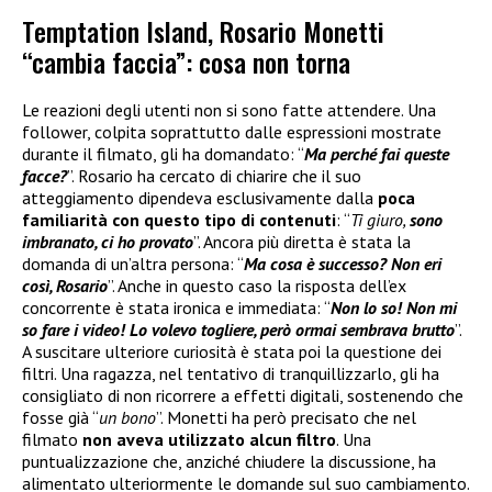
Temptation Island, Rosario Monetti
“cambia faccia”: cosa non torna
Le reazioni degli utenti non si sono fatte attendere. Una
follower, colpita soprattutto dalle espressioni mostrate
durante il filmato, gli ha domandato: “
Ma perché fai queste
facce?
”. Rosario ha cercato di chiarire che il suo
atteggiamento dipendeva esclusivamente dalla
poca
familiarità con questo tipo di contenuti
: “
Ti giuro,
sono
imbranato, ci ho provato
”. Ancora più diretta è stata la
domanda di un’altra persona: “
Ma cosa è successo? Non eri
così, Rosario
”. Anche in questo caso la risposta dell’ex
concorrente è stata ironica e immediata: “
Non lo so! Non mi
so fare i video! Lo volevo togliere, però ormai sembrava brutto
”.
A suscitare ulteriore curiosità è stata poi la questione dei
filtri. Una ragazza, nel tentativo di tranquillizzarlo, gli ha
consigliato di non ricorrere a effetti digitali, sostenendo che
fosse già “
un bono
”. Monetti ha però precisato che nel
filmato
non aveva utilizzato alcun filtro
. Una
puntualizzazione che, anziché chiudere la discussione, ha
alimentato ulteriormente le domande sul suo cambiamento.