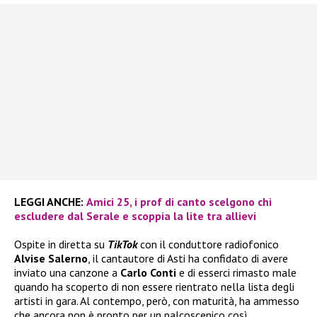
LEGGI ANCHE:
Amici 25, i prof di canto scelgono chi
escludere dal Serale e scoppia la lite tra allievi
Ospite in diretta su
TikTok
con il conduttore radiofonico
Alvise Salerno
, il cantautore di Asti ha confidato di avere
inviato una canzone a
Carlo Conti
e di esserci rimasto male
quando ha scoperto di non essere rientrato nella lista degli
artisti in gara. Al contempo, però, con maturità, ha ammesso
che ancora non è pronto per un palcoscenico così