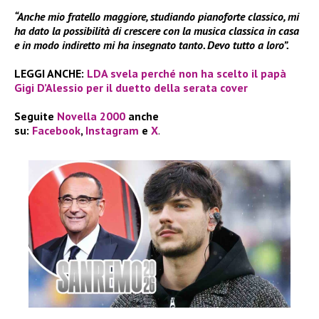
“Anche mio fratello maggiore, studiando pianoforte classico, mi
ha dato la possibilità di crescere con la musica classica in casa
e in modo indiretto mi ha insegnato tanto. Devo tutto a loro”.
LEGGI ANCHE:
LDA svela perché non ha scelto il papà
Gigi D’Alessio per il duetto della serata cover
Seguite
Novella 2000
anche
su:
Facebook
,
Instagram
e
X
.