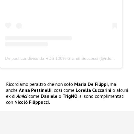
Un post condiviso da RDS 100% Grandi Successi (@rds_official)
Ricordiamo peraltro che non solo
Maria De Filippi,
ma
anche
Anna Pettinelli,
così come
Lorella Cuccarini
o alcuni
ex di
Amici
come
Daniele
o
TrigNO
, si sono complimentati
con
Nicolò Filippucci.