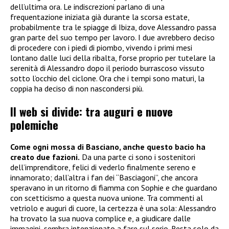
dell’ultima ora. Le indiscrezioni parlano di una
frequentazione iniziata già durante la scorsa estate,
probabilmente tra le spiagge di Ibiza, dove Alessandro passa
gran parte del suo tempo per lavoro. I due avrebbero deciso
di procedere con i piedi di piombo, vivendo i primi mesi
lontano dalle luci della ribalta, forse proprio per tutelare la
serenità di Alessandro dopo il periodo burrascoso vissuto
sotto l’occhio del ciclone. Ora che i tempi sono maturi, la
coppia ha deciso di non nascondersi più.
Il web si divide: tra auguri e nuove
polemiche
Come ogni mossa di Basciano, anche questo bacio ha
creato due fazioni.
Da una parte ci sono i sostenitori
dell’imprenditore, felici di vederlo finalmente sereno e
innamorato; dall’altra i fan dei “Basciagoni”, che ancora
speravano in un ritorno di fiamma con Sophie e che guardano
con scetticismo a questa nuova unione. Tra commenti al
vetriolo e auguri di cuore, la certezza è una sola: Alessandro
ha trovato la sua nuova complice e, a giudicare dalle
immagini, sembra intenzionato a fare sul serio. Resta solo da