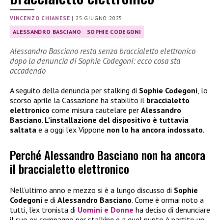
VINCENZO CHIANESE
|
25 GIUGNO 2025
ALESSANDRO BASCIANO
SOPHIE CODEGONI
Alessandro Basciano resta senza braccialetto elettronico
dopo la denuncia di Sophie Codegoni: ecco cosa sta
accadendo
A seguito della denuncia per stalking di
Sophie Codegoni
, lo
scorso aprile la Cassazione ha stabilito il
braccialetto
elettronico
come misura cautelare per
Alessandro
Basciano
.
L’installazione del dispositivo è tuttavia
saltata
e a oggi l’ex Vippone
non lo ha ancora indossato
.
Perché Alessandro Basciano non ha ancora
il braccialetto elettronico
Nell’ultimo anno e mezzo si è a lungo discusso di
Sophie
Codegoni
e di
Alessandro Basciano
. Come è ormai noto a
tutti, l’ex tronista di
Uomini e Donne
ha deciso di denunciare
il suo ex compagno per stalking e a quel punto è partito un