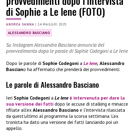
provvedimenti dopo l’intervista
di Sophie a Le Iene (FOTO)
ANDREA SANNA
|
14 MAGGIO 2025
ALESSANDRO BASCIANO
Su Instagram Alessandro Basciano annuncia del
provvedimento dopo le parole di Sophie Codegoni a Le Iene
Dopo le parole di
Sophie Codegoni
a
Le Iene
,
Alessandro
Bascian
o ha affermato che prenderà dei provvedimenti.
Le parole di Alessandro Basciano
Ieri
Sophie Codegoni
a
Le Iene
è intervenuta per dare la
sua versione dei fatti
dopo le accuse di stalking e minacce
rifilate all’ex
Alessandro Basciano
e l’intervista rilasciata
da quest’ultimo al programma la scorsa settimana. L’ex
tronista ha dato una versione dei fatti lanciando poi un
appello.