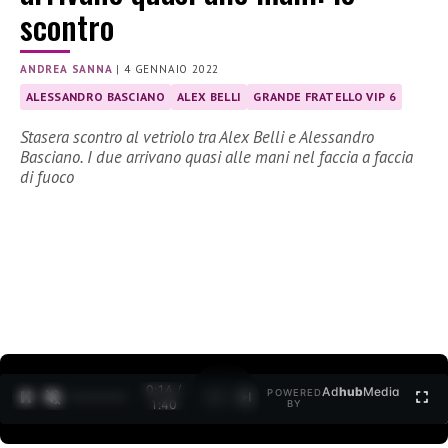
scontro
ANDREA SANNA
|
4 GENNAIO 2022
ALESSANDRO BASCIANO
ALEX BELLI
GRANDE FRATELLO VIP 6
Stasera scontro al vetriolo tra Alex Belli e Alessandro
Basciano. I due arrivano quasi alle mani nel faccia a faccia
di fuoco
0:15 /
Ad
hub
Media
POWERED
1
/
2
1:40
BY