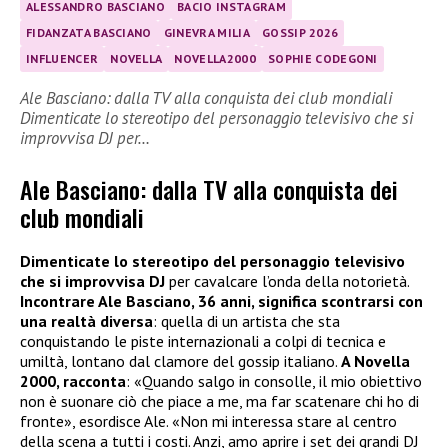
ALESSANDRO BASCIANO
BACIO INSTAGRAM
FIDANZATA BASCIANO
GINEVRA MILIA
GOSSIP 2026
INFLUENCER
NOVELLA
NOVELLA2000
SOPHIE CODEGONI
Ale Basciano: dalla TV alla conquista dei club mondiali
Dimenticate lo stereotipo del personaggio televisivo che si
improvvisa DJ per…
Ale Basciano: dalla TV alla conquista dei
club mondiali
Dimenticate lo stereotipo del personaggio televisivo
che si improvvisa DJ
per cavalcare l’onda della notorietà.
Incontrare Ale Basciano, 36 anni, significa scontrarsi con
una realtà diversa
: quella di un artista che sta
conquistando le piste internazionali a colpi di tecnica e
umiltà, lontano dal clamore del gossip italiano.
A Novella
2000, racconta
: «Quando salgo in consolle, il mio obiettivo
non è suonare ciò che piace a me, ma far scatenare chi ho di
fronte», esordisce Ale. «Non mi interessa stare al centro
della scena a tutti i costi. Anzi, amo aprire i set dei grandi DJ