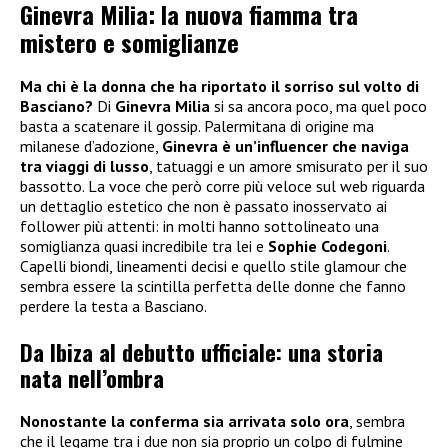
Ginevra Milia: la nuova fiamma tra
mistero e somiglianze
Ma chi è la donna che ha riportato il sorriso sul volto di
Basciano?
Di
Ginevra Milia
si sa ancora poco, ma quel poco
basta a scatenare il gossip. Palermitana di origine ma
milanese d’adozione,
Ginevra è un’influencer che naviga
tra viaggi di lusso
, tatuaggi e un amore smisurato per il suo
bassotto. La voce che però corre più veloce sul web riguarda
un dettaglio estetico che non è passato inosservato ai
follower più attenti: in molti hanno sottolineato una
somiglianza quasi incredibile tra lei e
Sophie Codegoni
.
Capelli biondi, lineamenti decisi e quello stile glamour che
sembra essere la scintilla perfetta delle donne che fanno
perdere la testa a Basciano.
Da Ibiza al debutto ufficiale: una storia
nata nell’ombra
Nonostante la conferma sia arrivata solo ora
, sembra
che il legame tra i due non sia proprio un colpo di fulmine