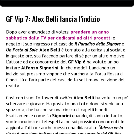
GF Vip 7: Alex Belli lancia l’indizio
Dopo aver annunciato di volersi
prendere un anno
sabbatico dalla TV per dedicarsi ad altri progetti
e
negato il suo ingresso nel cast de
Il Paradiso delle Signore
e
Un Posto al Sole
,
Alex Belli
è tornato alla carica sui social e,
in queste ore, sta facendo parlare di sé per un altro motivo.
L’attore ed ex concorrente del
GF Vip 6
ha voluto un po’
imitare
Alfonso Signorini.
In che modo? Lanciando un
indizio sul prossimo vippone che varcherà la Porta Rossa di
Cinecittà e farà parte del cast della settimana edizione del
reality.
Così con i suoi follower di
Twitter
Alex Belli
ha voluto un po’
scherzare e giocare. Ha postato una foto dove si vede una
spazzola, che ha con sé una ciocca di capelli biondi.
Esattamente come fa
Signorini
quando, di tanto in tanto,
vuole incuriosire i telespettatori sui prossimi concorrenti. In
aggiunta l’attore anche messo una didascalia:
“Adesso ve lo
dò io il prossimo indizio sul prossimo concorrente del GF Vip…