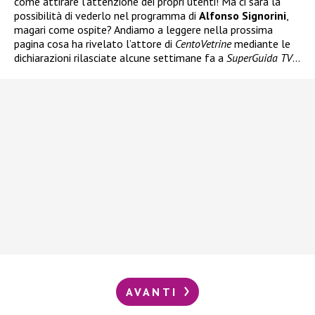
come attirare l’attenzione dei propri utenti! Ma ci sarà la
possibilità di vederlo nel programma di
Alfonso Signorini
,
magari come ospite? Andiamo a leggere nella prossima
pagina cosa ha rivelato l’attore di
CentoVetrine
mediante le
dichiarazioni rilasciate alcune settimane fa a
SuperGuida TV
…
AVANTI