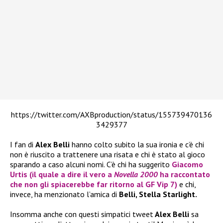
https://twitter.com/AXBproduction/status/155739470136
3429377
I fan di
Alex Belli
hanno colto subito la sua ironia e c’è chi
non è riuscito a trattenere una risata e chi è stato al gioco
sparando a caso alcuni nomi. C’è chi ha suggerito
Giacomo
Urtis
(il quale a dire il vero a
Novella 2000
ha raccontato
che non gli spiacerebbe far ritorno al
GF Vip 7
)
e chi,
invece, ha menzionato l’amica di
Belli, Stella Starlight.
Insomma anche con questi simpatici tweet
Alex Belli
sa