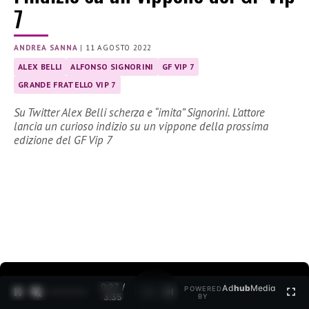
7
ANDREA SANNA
|
11 AGOSTO 2022
ALEX BELLI
ALFONSO SIGNORINI
GF VIP 7
GRANDE FRATELLO VIP 7
Su Twitter Alex Belli scherza e “imita” Signorini. L’attore
lancia un curioso indizio su un vippone della prossima
edizione del GF Vip 7
0:27 /
Ad
hub
Media
POWERED
1
/
2
3:35
BY