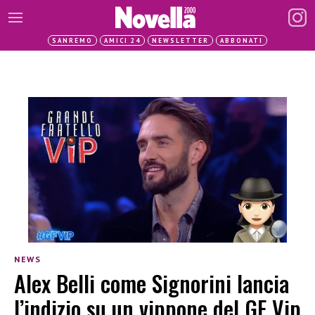
SANREMO
AMICI 24
NEWSLETTER
ABBONATI
NEWS
Alex Belli come Signorini lancia
l’indizio su un vippone del GF Vip