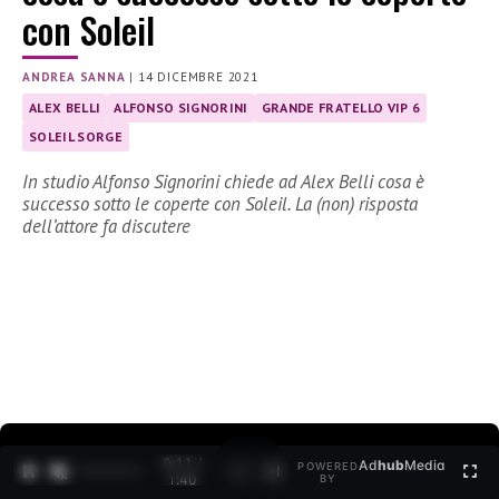
con Soleil
ANDREA SANNA
|
14 DICEMBRE 2021
ALEX BELLI
ALFONSO SIGNORINI
GRANDE FRATELLO VIP 6
SOLEIL SORGE
In studio Alfonso Signorini chiede ad Alex Belli cosa è
successo sotto le coperte con Soleil. La (non) risposta
dell’attore fa discutere
0:12 /
Ad
hub
Media
POWERED
1
/
2
1:40
BY