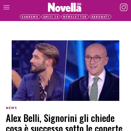
SANREMO
AMICI 24
NEWSLETTER
ABBONATI
NEWS
Alex Belli, Signorini gli chiede
cosa è successo sotto le coperte