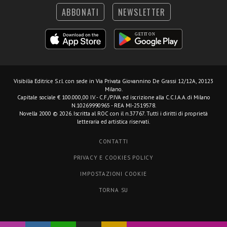
ABBONATI
NEWSLETTER
Visibilia Editrice S.r.l.
con sede in Via Privata Giovannino De Grassi 12/12A, 20123
Milano.
Capitale sociale € 100.000,00 I.V. - C.F./P.IVA ed iscrizione alla C.C.I.A.A. di Milano
N.10269990965 - REA MI-2519578.
Novella 2000 © 2026. Iscritta al ROC con il n.37767. Tutti i diritti di proprietà
letteraria ed artistica riservati.
CONTATTI
PRIVACY E COOKIES POLICY
IMPOSTAZIONI COOKIE
TORNA SU