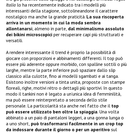
Italia
lo ha recentemente indicato tra i modelli più
interessanti della stagione, sottolineandone il carattere
nostalgico ma anche la grande praticità.
La sua riscoperta
arriva in un momento in cui la moda sembra
allontanarsi
, almeno in parte,
dal minimalismo assoluto
dei bikini microscopici
per recuperare capi più strutturati e
versatili.
A rendere interessante il trend è proprio la possibilità di
giocare con proporzioni e abbinamenti differenti. Il top può
essere più aderente oppure morbido, con spalline sottili o più
larghe, mentre la parte inferiore può spaziare dallo slip
classico alla culotte, fino ai modelli sgambati e ai tanga.
Esistono inoltre versioni a tinta unita, proposte con stampe
floreali, righe, motivi rétro o dettagli più sportivi. In questo
modo il tankini non è legato a un’unica idea di femminilità,
ma può essere reinterpretato a seconda dello stile
personale. La particolarità sta anche nel fatto che il
top
può essere utilizzato ben oltre la spiaggia
. Una volta
abbinato a un paio di pantaloni leggeri, a una gonna lunga o
a uno short,
può trasformarsi facilmente in un crop top
da indossare durante il giorno o per un aperitivo
sul