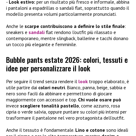
Look estivo:
per un risultato più fresco e informale, abbina
i pantaloni a espadrillas o sandali flat, soprattutto quando il
modello presenta volumi particolarmente pronunciati.
Anche le
scarpe contribuiscono a definire lo stile finale
:
sneakers e
sandali
flat rendono l’outfit più rilassato e
contemporaneo, mentre slingback, ballerine e tacchi donano
un tocco più elegante e femminile.
Bubble pants estate 2026: colori, tessuti e
idee per personalizzare il look
Per seguire il trend senza rendere il
look
troppo elaborato, è
utile partire dai
colori neutri
. Bianco, panna, beige, sabbia e
nero sono facili da abbinare e permettono di giocare
maggiormente con accessori e top.
Chi vuole osare può
invece
scegliere tonalità pastello
, come azzurro, rosa
cipria o verde salvia, oppure puntare su colori più intensi per
trasformare il pantalone nel vero protagonista dell’outfit.
Anche il tessuto è fondamentale.
Lino e cotone
sono ideali