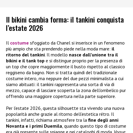
Il bikini cambia forma: il tankini conquista
l’estate 2026
Il
costume
sfoggiato da Chanel si inserisce in un fenomeno
più ampio che sta prendendo piede nella moda mare:
il
ritorno del tankini
. Il modello
nasce dall’unione tra il
bikini e il tank top
e si distingue proprio per la presenza di
un top che copre maggiormente il busto rispetto al classico
reggiseno da bagno. Non si tratta quindi del tradizionale
costume intero, ma neppure del due pezzi minimalista a cui
siamo abituati: il tankini rappresenta una sorta di via di
mezzo, capace di lasciare scoperta la zona dell’ombelico pur
offrendo una maggiore copertura nella parte superiore.
Per l’estate 2026, questa silhouette sta vivendo una nuova
popolarità anche grazie al ritorno dell’estetica rétro. Il
tankini, infatti, richiama atmosfere tra la
fine degli anni
Novanta e i primi Duemila
, quando questo tipo di costume
era già presente sulle spiagge e nei cataloghi di moda.
Vogue