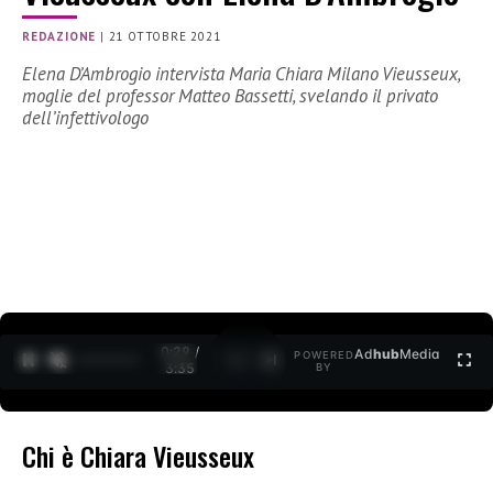
REDAZIONE
|
21 OTTOBRE 2021
Elena D’Ambrogio intervista Maria Chiara Milano Vieusseux,
moglie del professor Matteo Bassetti, svelando il privato
dell’infettivologo
0:30 /
Ad
hub
Media
POWERED
1
/
2
3:35
BY
Chi è Chiara Vieusseux