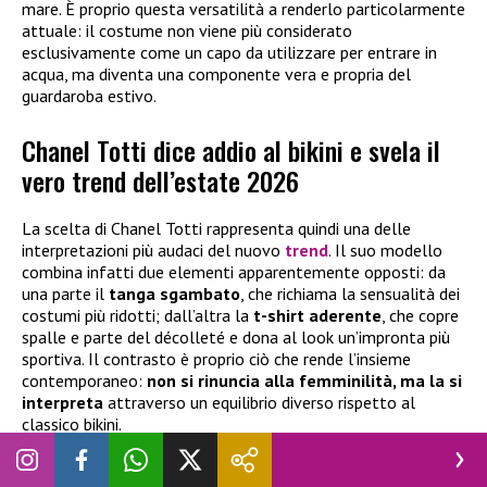
mare. È proprio questa versatilità a renderlo particolarmente
attuale: il costume non viene più considerato
esclusivamente come un capo da utilizzare per entrare in
acqua, ma diventa una componente vera e propria del
guardaroba estivo.
Chanel Totti dice addio al bikini e svela il
vero trend dell’estate 2026
La scelta di Chanel Totti rappresenta quindi una delle
interpretazioni più audaci del nuovo
trend
. Il suo modello
combina infatti due elementi apparentemente opposti: da
una parte il
tanga sgambato
, che richiama la sensualità dei
costumi più ridotti; dall’altra la
t-shirt aderente
, che copre
spalle e parte del décolleté e dona al look un’impronta più
sportiva. Il contrasto è proprio ciò che rende l’insieme
contemporaneo:
non si rinuncia alla femminilità, ma la si
interpreta
attraverso un equilibrio diverso rispetto al
classico bikini.
Il rosa, inoltre, contribuisce a rendere il look ancora più