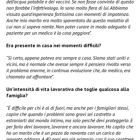
dell’acqua potabile e dei vaccini. Se non fosse convinto di questo
non farebbe l’infettivologo. Io sono molto fiera di lui. Abbiamo
vissuto quest’esperienza fortissima con momenti di impotenza.
Anche mio marito era molto spaventato da questa malattia di
cui non si sapeva niente. Non poter curare in modo adeguato il
paziente per un medico è la cosa peggiore”.
Era presente in casa nei momenti difficili?
“Sì certo, appena poteva era sempre a casa. Siamo stati uniti e
vicini, ma è normale che avesse sempre il pensiero rivolto verso
il problema enorme, in continua evoluzione che, da medico, era
chiamato ad affrontare”
.
Un’intensità di vita lavorativa che toglie qualcosa alla
famiglia?
“È difficile per chi è al di fuori, ma anche per i famigliari stessi,
capire che quando i problemi sono gravi sei costretto a
estraniarti dal mondo intimo, ma solo perché devi proteggerlo. E
per farlo devi lavorare, lavorare e ancora lavorare. Ho capito che
ho un marito che è un pezzo da novanta con un carico da
novanta addosso. A 40 anni era già primario, con il suo carattere