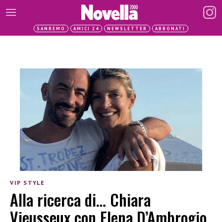
SANREMO
AMICI 24
NEWSLETTER
ABBONATI
VIP STYLE
Alla ricerca di… Chiara
Vieusseux con Elena D’Ambrogio