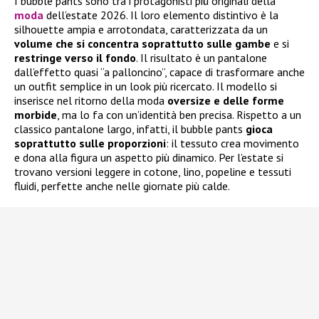
I bubble pants sono tra i protagonisti più originali della
moda
dell’estate 2026. Il loro elemento distintivo è la
silhouette ampia e arrotondata, caratterizzata da un
volume che si concentra soprattutto sulle gambe
e si
restringe verso il fondo
. Il risultato è un pantalone
dall’effetto quasi “a palloncino”, capace di trasformare anche
un outfit semplice in un look più ricercato. Il modello si
inserisce nel ritorno della moda
oversize e delle forme
morbide
, ma lo fa con un’identità ben precisa. Rispetto a un
classico pantalone largo, infatti, il bubble pants
gioca
soprattutto sulle proporzioni
: il tessuto crea movimento
e dona alla figura un aspetto più dinamico. Per l’estate si
trovano versioni leggere in cotone, lino, popeline e tessuti
fluidi, perfette anche nelle giornate più calde.