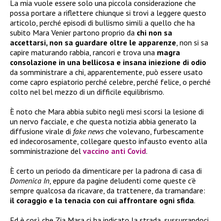
La mia vuole essere solo una piccola considerazione che
possa portare a riflettere chiunque si trovi a leggere questo
articolo, perché episodi di bullismo simili a quello che ha
subito Mara Venier partono proprio da
chi non sa
accettarsi, non sa guardare oltre le apparenze
, non si sa
capire maturando rabbia, rancori e trova una
magra
consolazione in una bellicosa e insana iniezione di odio
da somministrare a chi, apparentemente, può essere usato
come capro espiatorio perché celebre, perché felice, o perché
colto nel bel mezzo di un difficile equilibrismo.
È noto che Mara abbia subito negli mesi scorsi la lesione di
un nervo facciale, e che questa notizia abbia generato la
diffusione virale di
fake news
che volevano, furbescamente
ed indecorosamente, collegare questo infausto evento alla
somministrazione del
vaccino anti Covid
.
È certo un periodo da dimenticare per la padrona di casa di
Domenica In
, eppure da pagine deludenti come queste c’è
sempre qualcosa da ricavare, da trattenere, da tramandare:
il coraggio e la tenacia con cui affrontare ogni sfida
.
Ed è così che Zia Mara ci ha indicato la strada, sussurrandoci