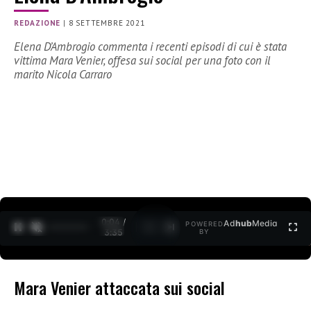
REDAZIONE
|
8 SETTEMBRE 2021
Elena D’Ambrogio commenta i recenti episodi di cui è stata
vittima Mara Venier, offesa sui social per una foto con il
marito Nicola Carraro
0:05 /
Ad
hub
Media
POWERED
1
/
2
3:35
BY
Mara Venier attaccata sui social