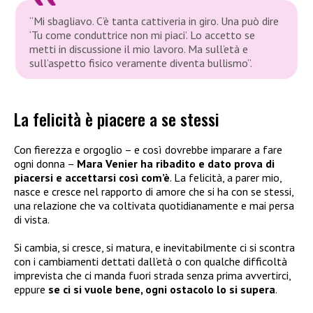
“Mi sbagliavo. C’è tanta cattiveria in giro. Una può dire
‘Tu come conduttrice non mi piaci’. Lo accetto se
metti in discussione il mio lavoro. Ma sull’età e
sull’aspetto fisico veramente diventa bullismo”.
La felicità è piacere a se stessi
Con fierezza e orgoglio – e così dovrebbe imparare a fare
ogni donna –
Mara Venier ha ribadito e dato prova di
piacersi e accettarsi così com’è
. La felicità, a parer mio,
nasce e cresce nel rapporto di amore che si ha con se stessi,
una relazione che va coltivata quotidianamente e mai persa
di vista.
Si cambia, si cresce, si matura, e inevitabilmente ci si scontra
con i cambiamenti dettati dall’età o con qualche difficoltà
imprevista che ci manda fuori strada senza prima avvertirci,
eppure
se ci si vuole bene, ogni ostacolo lo si supera
.