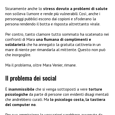
Sicuramente anche lo
stress dovuto a problemi di salute
non solleva l’umore e rende più vulnerabili. Così, anche i
personaggi pubblici escono dai copioni e sfoderano la
persona rendendo il botta e risposta altrettanto virale.
Per contro, tanto clamore tutto sommato ha scatenato nei
confronti di Mara
una fiumana di complimenti e
solidarietà
che ha annegato la gratuita cattiveria in un
mare di niente per rimandarla al mittente. Questo non può
che inorgoglire.
Ma il problema, oltre Mara Venier, rimane.
Il problema dei social
È
inammissibile
che si venga sottoposti a vere
torture
psicologiche
da parte di persone con evidenti disagi mentali
che andrebbero curati. Ma
lo psicologo costa, la tastiera
del computer no
.
Per sua ammissione le vessazioni sarebbero avvenute da