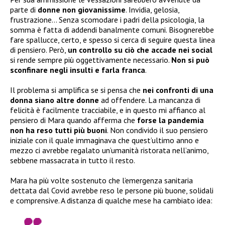
parte di
donne non giovanissime
. Invidia, gelosia,
frustrazione… Senza scomodare i padri della psicologia, la
somma è fatta di addendi banalmente comuni. Bisognerebbe
fare spallucce, certo, e spesso si cerca di seguire questa linea
di pensiero. Però,
un controllo su ciò che accade nei social
si rende sempre più oggettivamente necessario.
Non si può
sconfinare negli insulti e farla franca
.
Il problema si amplifica se si pensa che
nei confronti di una
donna siano altre donne
ad offendere. La mancanza di
felicità è facilmente tracciabile, e in questo mi affianco al
pensiero di Mara quando afferma che
forse la pandemia
non ha reso tutti più buoni
. Non condivido il suo pensiero
iniziale con il quale immaginava che quest’ultimo anno e
mezzo ci avrebbe regalato un’umanità ristorata nell’animo,
sebbene massacrata in tutto il resto.
Mara ha più volte sostenuto che l’emergenza sanitaria
dettata dal Covid avrebbe reso le persone più buone, solidali
e comprensive. A distanza di qualche mese ha cambiato idea: