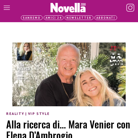
SANREMO
AMICI 24
NEWSLETTER
ABBONATI
REALITY
|
VIP STYLE
Alla ricerca di… Mara Venier con
Elena D’Ambrogio