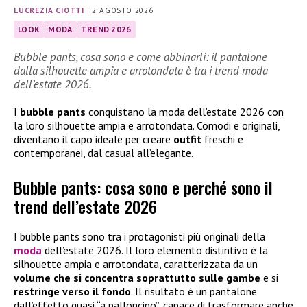
LUCREZIA CIOTTI
|
2 AGOSTO 2026
LOOK
MODA
TREND 2026
Bubble pants, cosa sono e come abbinarli: il pantalone
dalla silhouette ampia e arrotondata è tra i trend moda
dell’estate 2026.
I
bubble pants
conquistano la moda dell’estate 2026 con
la loro silhouette ampia e arrotondata. Comodi e originali,
diventano il capo ideale per creare
outfit
freschi e
contemporanei, dal casual all’elegante.
Bubble pants: cosa sono e perché sono il
trend dell’estate 2026
I bubble pants sono tra i protagonisti più originali della
moda
dell’estate 2026. Il loro elemento distintivo è la
silhouette ampia e arrotondata, caratterizzata da un
volume che si concentra soprattutto sulle gambe
e si
restringe verso il fondo
. Il risultato è un pantalone
dall’effetto quasi “a palloncino”, capace di trasformare anche